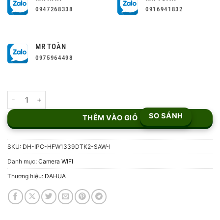
0947268338
0916941832
MR TOÀN
0975964498
Camera Wi-Fi 3MP DH-IPC-HFW1339DTK2-SAW-IL số lượng
SO SÁNH
THÊM VÀO GIỎ
SKU:
DH-IPC-HFW1339DTK2-SAW-I
Danh mục:
Camera WIFI
Thương hiệu:
DAHUA