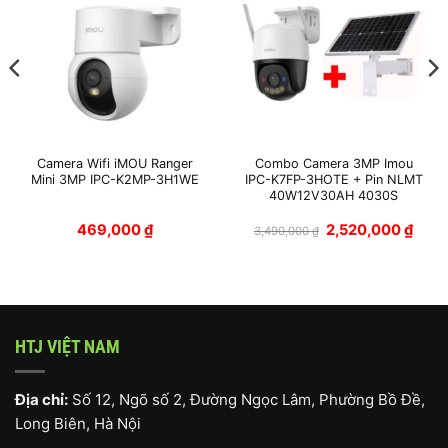
Camera Wifi iMOU Ranger
Combo Camera 3MP Imou
Mini 3MP IPC-K2MP-3H1WE
IPC-K7FP-3HOTE + Pin NLMT
40W12V30AH 4030S
Giá
Giá
469,000
₫
2,520,000
₫
3,490,000
₫
gốc
hiện
là:
tại
3,490,000 ₫.
là:
2,520
HTJ VIỆT NAM
Địa chỉ:
Số 12, Ngõ số 2, Đường Ngọc Lâm, Phường Bồ Đề,
Long Biên, Hà Nội