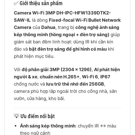
✅ Giới thiệu sản phẩm
Camera Wi-Fi 3MP DH-IPC-HFW1339DTK2-
SAW-IL
là dòng
Fixed-focal Wi-Fi Bullet Network
Camera
của
Dahua
, trang bị
công nghệ ánh sáng
kép thông minh (hồng ngoại + đèn trợ sáng)
giúp
giám sát ban đêm linh hoạt: dùng IR khi cần kín
đáo và
bật đèn trợ sáng để ghi hình có màu
khi
phát hiện mục tiêu.
Với
độ phân giải 3MP (2304 × 1296)
,
AI phát hiện
người & xe
,
chuẩn nén H.265+
,
Wi-Fi 6
,
IP67
chống nước và
lưu trữ thẻ nhớ đến 256GB
,
camera phù hợp lắp ngoài trời cho cổng nhà, sân
vườn, cửa hàng, kho bãi.
💡 Ưu điểm nổi bật
Ánh sáng kép thông minh
: chuyển IR ↔ màu
theo ngữ cảnh