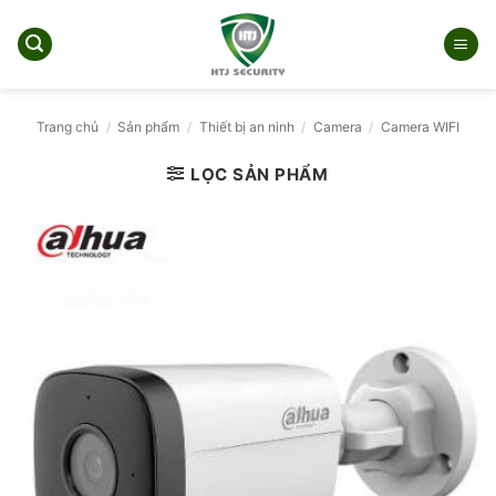
Bỏ
qua
nội
dung
Trang chủ
/
Sản phẩm
/
Thiết bị an ninh
/
Camera
/
Camera WIFI
LỌC SẢN PHẨM