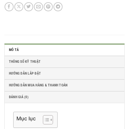
MÔ TẢ
THÔNG SỐ KỸ THUẬT
HƯỚNG DẪN LẮP ĐẶT
HƯỚNG DẪN MUA HÀNG & THANH TOÁN
ĐÁNH GIÁ (0)
Mục lục