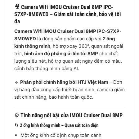
🎥
Camera Wifi iMOU Cruiser Dual 8MP IPC-
S7XP-8M0WED – Giám sát toàn cảnh, bảo vệ tối
đa
Camera Wifi iMOU Cruiser Dual 8MP IPC-S7XP-
8M0WED
là dòng sản phẩm cao cấp với
2 ống
kính thông minh
, hỗ trợ xoay 360°, quan sát ngoài
trời,
hình ảnh độ phân giải lên tới 8MP
cho chất
lượng siêu nét, hỗ trợ quan sát ngày đêm có màu,
cảnh báo thông minh bằng AI.
🔹
Phân phối chính hãng bởi HTJ Việt Nam
– Đơn
vị hàng đầu cung cấp thiết bị an ninh, camera giám
sát chính hãng, bảo hành toàn quốc.
⚙️
Tính năng nổi bật của iMOU Cruiser Dual 8MP
🌀
2 ống kính thông minh – Quan sát toàn diện
Một ống kính cố định chụp toàn cảnh