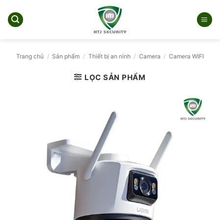
Bỏ
qua
nội
dung
Trang chủ
/
Sản phẩm
/
Thiết bị an ninh
/
Camera
/
Camera WIFI
LỌC SẢN PHẨM