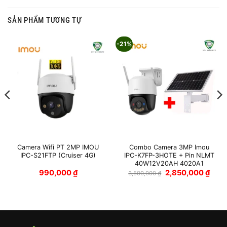
SẢN PHẨM TƯƠNG TỰ
-21%
Camera Wifi PT 2MP IMOU
Combo Camera 3MP Imou
IPC-S21FTP (Cruiser 4G)
IPC-K7FP-3HOTE + Pin NLMT
40W12V20AH 4020A1
Giá
Giá
990,000
₫
2,850,000
₫
3,590,000
₫
gốc
hiện
là:
tại
3,590,000 ₫.
là:
2,850