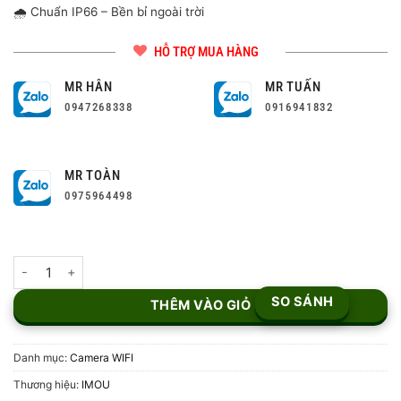
🌧️ Chuẩn IP66 – Bền bỉ ngoài trời
HỖ TRỢ MUA HÀNG
MR HÂN
MR TUẤN
0947268338
0916941832
MR TOÀN
0975964498
Camera Wifi iMOU Cruiser Dual 8MP IPC-S7XP-8M0WED số lượn
SO SÁNH
THÊM VÀO GIỎ
Danh mục:
Camera WIFI
Thương hiệu:
IMOU