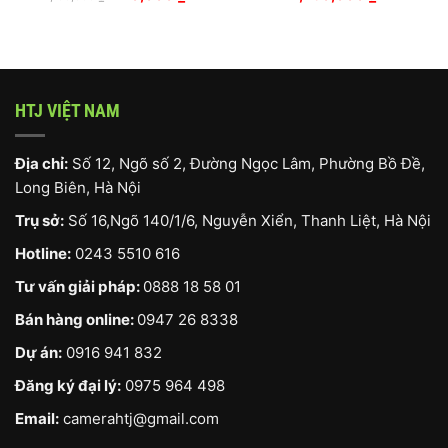
gốc
hiện
là:
tại
2,100,000 ₫.
là:
720,000 ₫.
HTJ VIỆT NAM
Địa chỉ:
Số 12, Ngõ số 2, Đường Ngọc Lâm, Phường Bồ Đề,
Long Biên, Hà Nội
Trụ sở:
Số 16,Ngõ 140/1/6, Nguyễn Xiển, Thanh Liệt, Hà Nội
Hotline:
0243 5510 616
Tư vấn giải pháp:
0888 18 58 01
Bán hàng online:
0947 26 8338
Dự án:
0916 941 832
Đăng ký đại lý:
0975 964 498
Email:
camerahtj@gmail.com