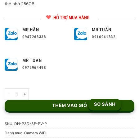
thẻ nhớ 256GB.
HỖ TRỢ MUA HÀNG
MR HÂN
MR TUẤN
0947268338
0916941832
MR TOÀN
0975964498
Camera Wi-Fi Dual Lens WizColor 3+3MP DH-P3D-3F-PV-P số l
SO SÁNH
THÊM VÀO GIỎ
SKU:
DH-P3D-3F-PV-P
Danh mục:
Camera WIFI