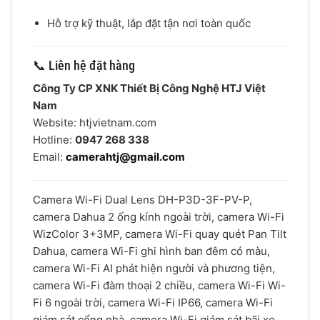
Hỗ trợ kỹ thuật, lắp đặt tận nơi toàn quốc
📞 Liên hệ đặt hàng
Công Ty CP XNK Thiết Bị Công Nghệ HTJ Việt
Nam
Website: htjvietnam.com
Hotline:
0947 268 338
Email:
camerahtj@gmail.com
Camera Wi-Fi Dual Lens DH-P3D-3F-PV-P,
camera Dahua 2 ống kính ngoài trời, camera Wi-Fi
WizColor 3+3MP, camera Wi-Fi quay quét Pan Tilt
Dahua, camera Wi-Fi ghi hình ban đêm có màu,
camera Wi-Fi AI phát hiện người và phương tiện,
camera Wi-Fi đàm thoại 2 chiều, camera Wi-Fi Wi-
Fi 6 ngoài trời, camera Wi-Fi IP66, camera Wi-Fi
giám sát cổng nhà, camera Wi-Fi giám sát bãi xe