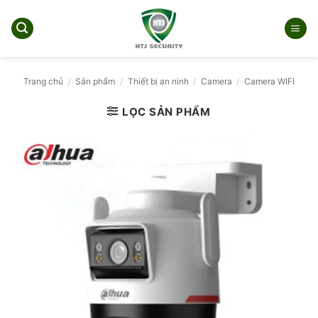
Bỏ
qua
nội
dung
Trang chủ
/
Sản phẩm
/
Thiết bị an ninh
/
Camera
/
Camera WIFI
LỌC SẢN PHẨM