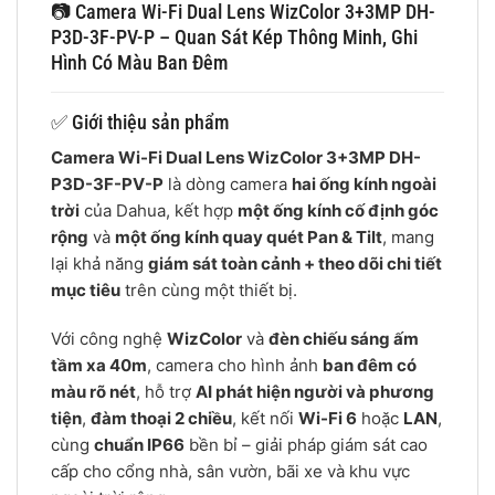
📷 Camera Wi-Fi Dual Lens WizColor 3+3MP DH-
P3D-3F-PV-P – Quan Sát Kép Thông Minh, Ghi
Hình Có Màu Ban Đêm
✅ Giới thiệu sản phẩm
Camera Wi-Fi Dual Lens WizColor 3+3MP DH-
P3D-3F-PV-P
là dòng camera
hai ống kính ngoài
trời
của Dahua, kết hợp
một ống kính cố định góc
rộng
và
một ống kính quay quét Pan & Tilt
, mang
lại khả năng
giám sát toàn cảnh + theo dõi chi tiết
mục tiêu
trên cùng một thiết bị.
Với công nghệ
WizColor
và
đèn chiếu sáng ấm
tầm xa 40m
, camera cho hình ảnh
ban đêm có
màu rõ nét
, hỗ trợ
AI phát hiện người và phương
tiện
,
đàm thoại 2 chiều
, kết nối
Wi-Fi 6
hoặc
LAN
,
cùng
chuẩn IP66
bền bỉ – giải pháp giám sát cao
cấp cho cổng nhà, sân vườn, bãi xe và khu vực