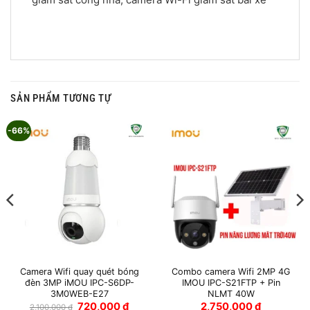
SẢN PHẨM TƯƠNG TỰ
-66%
Camera Wifi quay quét bóng
Combo camera Wifi 2MP 4G
đèn 3MP iMOU IPC-S6DP-
IMOU IPC-S21FTP + Pin
3M0WEB-E27
NLMT 40W
Giá
Giá
720,000
₫
2,750,000
₫
2,100,000
₫