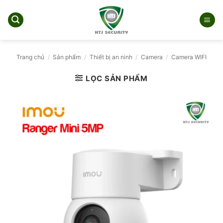
Bỏ
qua
nội
dung
Trang chủ
/
Sản phẩm
/
Thiết bị an ninh
/
Camera
/
Camera WIFI
LỌC SẢN PHẨM