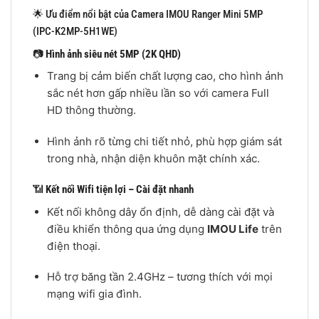
🌟 Ưu điểm nổi bật của Camera IMOU Ranger Mini 5MP
(IPC-K2MP-5H1WE)
📷
Hình ảnh siêu nét 5MP (2K QHD)
Trang bị cảm biến chất lượng cao, cho hình ảnh
sắc nét hơn gấp nhiều lần so với camera Full
HD thông thường.
Hình ảnh rõ từng chi tiết nhỏ, phù hợp giám sát
trong nhà, nhận diện khuôn mặt chính xác.
📶
Kết nối Wifi tiện lợi – Cài đặt nhanh
Kết nối không dây ổn định, dễ dàng cài đặt và
điều khiển thông qua ứng dụng
IMOU Life
trên
điện thoại.
Hỗ trợ băng tần 2.4GHz – tương thích với mọi
mạng wifi gia đình.