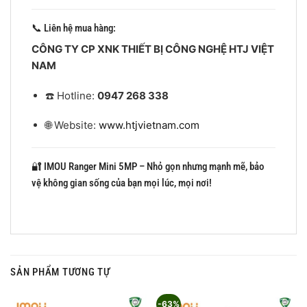
📞 Liên hệ mua hàng:
CÔNG TY CP XNK THIẾT BỊ CÔNG NGHỆ HTJ VIỆT
NAM
☎️ Hotline:
0947 268 338
🌐 Website:
www.htjvietnam.com
🔐 IMOU Ranger Mini 5MP – Nhỏ gọn nhưng mạnh mẽ, bảo
vệ không gian sống của bạn mọi lúc, mọi nơi!
SẢN PHẨM TƯƠNG TỰ
-63%