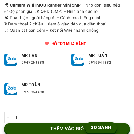
🎥
Camera Wifi iMOU Ranger Mini 5MP
– Nhỏ gọn, siêu nét!
✅ Độ phân giải 2K QHD (5MP) – Hình ảnh cực rõ
🧠 Phát hiện người bằng AI – Cảnh báo thông minh
🎙️ Đàm thoại 2 chiều – Xem & giao tiếp qua điện thoại
🌙 Quan sát ban đêm – Kết nối WiFi nhanh chóng
HỖ TRỢ MUA HÀNG
MR HÂN
MR TUẤN
0947268338
0916941832
MR TOÀN
0975964498
Camera Wifi trong nhà iMOU Ranger Mini 5MP (IPC-K2MP-5H1WE
SO SÁNH
THÊM VÀO GIỎ