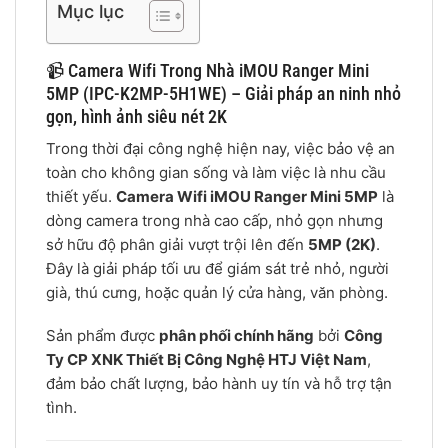
Mục lục
📹 Camera Wifi Trong Nhà iMOU Ranger Mini
5MP (IPC-K2MP-5H1WE) – Giải pháp an ninh nhỏ
gọn, hình ảnh siêu nét 2K
Trong thời đại công nghệ hiện nay, việc bảo vệ an
toàn cho không gian sống và làm việc là nhu cầu
thiết yếu.
Camera Wifi iMOU Ranger Mini 5MP
là
dòng camera trong nhà cao cấp, nhỏ gọn nhưng
sở hữu độ phân giải vượt trội lên đến
5MP (2K)
.
Đây là giải pháp tối ưu để giám sát trẻ nhỏ, người
già, thú cưng, hoặc quản lý cửa hàng, văn phòng.
Sản phẩm được
phân phối chính hãng
bởi
Công
Ty CP XNK Thiết Bị Công Nghệ HTJ Việt Nam
,
đảm bảo chất lượng, bảo hành uy tín và hỗ trợ tận
tình.