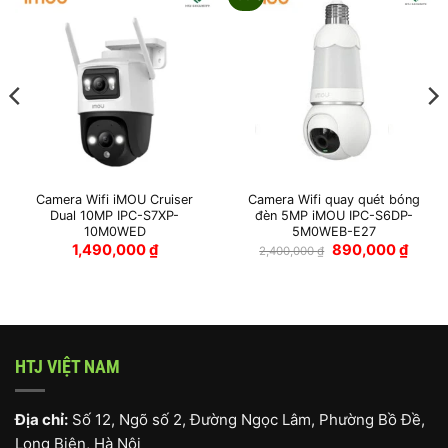
Camera Wifi iMOU Cruiser
Camera Wifi quay quét bóng
Dual 10MP IPC-S7XP-
đèn 5MP iMOU IPC-S6DP-
10M0WED
5M0WEB-E27
Giá
Giá
1,490,000
₫
890,000
₫
2,400,000
₫
gốc
hiện
là:
tại
2,400,000 ₫.
là:
890,00
HTJ VIỆT NAM
Địa chỉ:
Số 12, Ngõ số 2, Đường Ngọc Lâm, Phường Bồ Đề,
Long Biên, Hà Nội