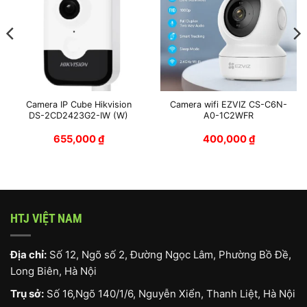
Camera IP Cube Hikvision
Camera wifi EZVIZ CS-C6N-
DS-2CD2423G2-IW (W)
A0-1C2WFR
655,000
₫
400,000
₫
HTJ VIỆT NAM
Địa chỉ:
Số 12, Ngõ số 2, Đường Ngọc Lâm, Phường Bồ Đề,
Long Biên, Hà Nội
Trụ sở:
Số 16,Ngõ 140/1/6, Nguyễn Xiển, Thanh Liệt, Hà Nội