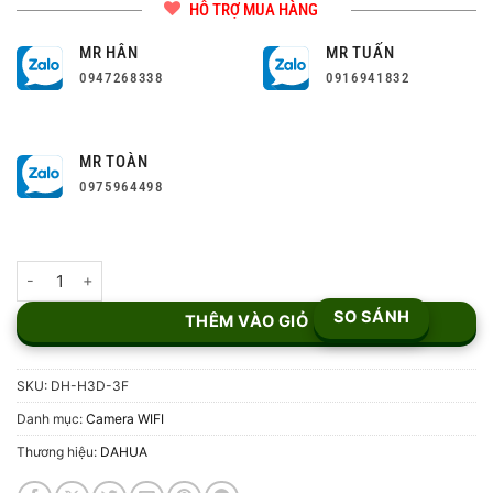
HỖ TRỢ MUA HÀNG
MR HÂN
MR TUẤN
0947268338
0916941832
MR TOÀN
0975964498
Camera Wi-Fi Ống Kính Kép 3MP DH-H3D-3F số lượng
SO SÁNH
THÊM VÀO GIỎ
SKU:
DH-H3D-3F
Danh mục:
Camera WIFI
Thương hiệu:
DAHUA