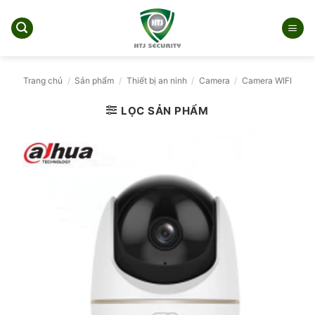
Bỏ
qua
nội
dung
Trang chủ
/
Sản phẩm
/
Thiết bị an ninh
/
Camera
/
Camera WIFI
LỌC SẢN PHẨM