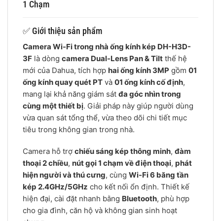
1 Chạm
✅ Giới thiệu sản phẩm
Camera Wi-Fi trong nhà ống kính kép DH-H3D-
3F
là dòng
camera Dual-Lens Pan & Tilt
thế hệ
mới của Dahua, tích hợp
hai ống kính 3MP
gồm
01
ống kính quay quét PT
và
01 ống kính cố định
,
mang lại khả năng giám sát
đa góc nhìn trong
cùng một thiết bị
. Giải pháp này giúp người dùng
vừa quan sát tổng thể, vừa theo dõi chi tiết mục
tiêu trong không gian trong nhà.
Camera hỗ trợ
chiếu sáng kép thông minh
,
đàm
thoại 2 chiều
,
nút gọi 1 chạm về điện thoại
,
phát
hiện người và thú cưng
, cùng
Wi-Fi 6 băng tần
kép 2.4GHz/5GHz
cho kết nối ổn định. Thiết kế
hiện đại, cài đặt nhanh bằng
Bluetooth
, phù hợp
cho gia đình, căn hộ và không gian sinh hoạt