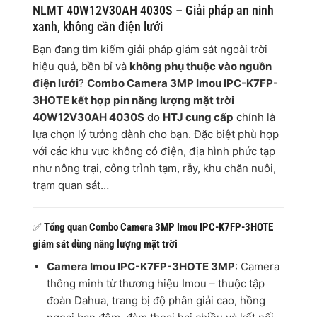
NLMT 40W12V30AH 4030S – Giải pháp an ninh
xanh, không cần điện lưới
Bạn đang tìm kiếm giải pháp giám sát ngoài trời
hiệu quả, bền bỉ và
không phụ thuộc vào nguồn
điện lưới
?
Combo Camera 3MP Imou IPC-K7FP-
3HOTE kết hợp pin năng lượng mặt trời
40W12V30AH 4030S
do
HTJ cung cấp
chính là
lựa chọn lý tưởng dành cho bạn. Đặc biệt phù hợp
với các khu vực không có điện, địa hình phức tạp
như nông trại, công trình tạm, rẫy, khu chăn nuôi,
trạm quan sát…
✅
Tổng quan Combo Camera 3MP Imou IPC-K7FP-3HOTE
giám sát dùng năng lượng mặt trời
Camera Imou IPC-K7FP-3HOTE 3MP
: Camera
thông minh từ thương hiệu Imou – thuộc tập
đoàn Dahua, trang bị độ phân giải cao, hồng