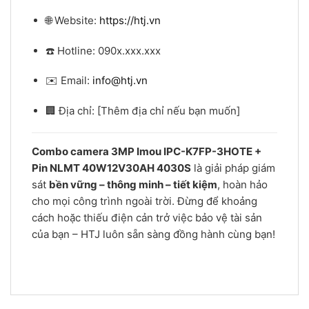
🌐 Website:
https://htj.vn
☎️ Hotline: 090x.xxx.xxx
✉️ Email:
info@htj.vn
🏢 Địa chỉ: [Thêm địa chỉ nếu bạn muốn]
Combo camera 3MP Imou IPC-K7FP-3HOTE +
Pin NLMT 40W12V30AH 4030S
là giải pháp giám
sát
bền vững – thông minh – tiết kiệm
, hoàn hảo
cho mọi công trình ngoài trời. Đừng để khoảng
cách hoặc thiếu điện cản trở việc bảo vệ tài sản
của bạn – HTJ luôn sẵn sàng đồng hành cùng bạn!