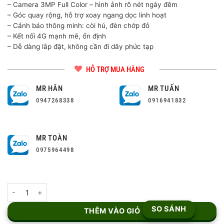
2,520,000 ₫.
– Camera 3MP Full Color – hình ảnh rõ nét ngày đêm
– Góc quay rộng, hỗ trợ xoay ngang dọc linh hoạt
– Cảnh báo thông minh: còi hú, đèn chớp đỏ
– Kết nối 4G mạnh mẽ, ổn định
– Dễ dàng lắp đặt, không cần đi dây phức tạp
HỖ TRỢ MUA HÀNG
MR HÂN
MR TUẤN
0947268338
0916941832
MR TOÀN
0975964498
Combo Camera 3MP Imou IPC-K7FP-3HOTE + Pin NLMT 40W12V3
SO SÁNH
THÊM VÀO GIỎ