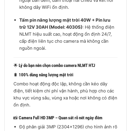
ngoại ban đêm, đàm thoại hai chiều và kết nối
không dây WiFi ổn định.
Tấm pin năng lượng mặt trời 40W + Pin lưu
trữ 12V 30AH (Model: 4030S)
: Hệ thống điện
NLMT hiệu suất cao, hoạt động ổn định 24/7,
cấp điện liên tục cho camera mà không cần
nguồn ngoài.
🌟
Lý do bạn nên chọn combo camera NLMT HTJ
🔋
100% dùng năng lượng mặt trời
Combo hoạt động độc lập, không cần kéo dây
điện, tiết kiệm chi phí vận hành, phù hợp cho các
khu vực vùng sâu, vùng xa hoặc nơi không có điện
ổn định.
📸
Camera Full HD 3MP – Quan sát rõ nét ngày đêm
Độ phân giải 3MP (2304×1296) cho hình ảnh rõ