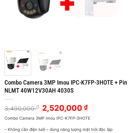
Combo Camera 3MP Imou IPC-K7FP-3HOTE + Pin
NLMT 40W12V30AH 4030S
Giá
Giá
2,520,000
₫
₫
3,490,000
gốc
hiện
Combo Camera 3MP Imou IPC-K7FP-3HOTE
là:
tại
3,490,000 ₫.
là:
– Không cần điện lưới – dùng năng lượng mặt trời độc lập