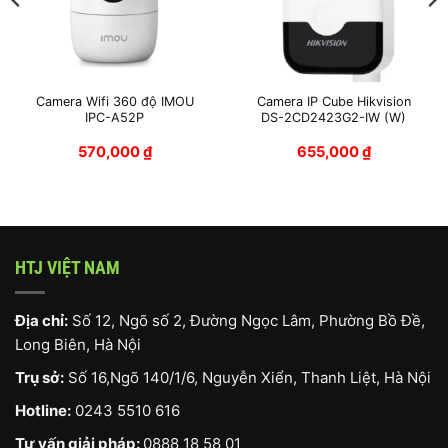
Camera Wifi 360 độ IMOU
Camera IP Cube Hikvision
IPC-A52P
DS-2CD2423G2-IW (W)
570,000
₫
655,000
₫
20,000 ₫.
HTJ VIỆT NAM
Địa chỉ:
Số 12, Ngõ số 2, Đường Ngọc Lâm, Phường Bồ Đề,
Long Biên, Hà Nội
Trụ sở:
Số 16,Ngõ 140/1/6, Nguyễn Xiển, Thanh Liệt, Hà Nội
Hotline:
0243 5510 616
Tư vấn giải pháp:
0888 18 58 01