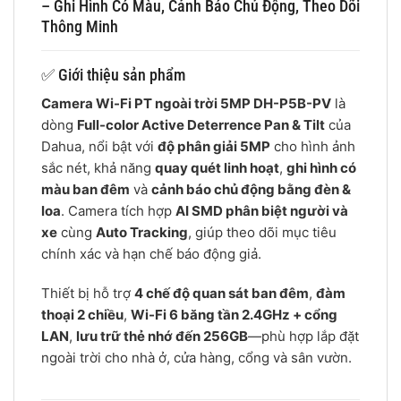
– Ghi Hình Có Màu, Cảnh Báo Chủ Động, Theo Dõi
Thông Minh
✅ Giới thiệu sản phẩm
Camera Wi-Fi PT ngoài trời 5MP DH-P5B-PV
là
dòng
Full-color Active Deterrence Pan & Tilt
của
Dahua, nổi bật với
độ phân giải 5MP
cho hình ảnh
sắc nét, khả năng
quay quét linh hoạt
,
ghi hình có
màu ban đêm
và
cảnh báo chủ động bằng đèn &
loa
. Camera tích hợp
AI SMD phân biệt người và
xe
cùng
Auto Tracking
, giúp theo dõi mục tiêu
chính xác và hạn chế báo động giả.
Thiết bị hỗ trợ
4 chế độ quan sát ban đêm
,
đàm
thoại 2 chiều
,
Wi-Fi 6 băng tần 2.4GHz + cổng
LAN
,
lưu trữ thẻ nhớ đến 256GB
—phù hợp lắp đặt
ngoài trời cho nhà ở, cửa hàng, cổng và sân vườn.