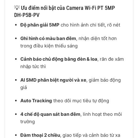
💡 Ưu điểm nổi bật của Camera Wi-Fi PT 5MP
DH-P5B-PV
Độ phân giải 5MP
cho hình ảnh chi tiết, rõ nét
Ghi hình có màu ban đêm
, nhận diện tốt hơn
trong điều kiện thiếu sáng
Cảnh báo chủ động bằng đèn & loa
, răn đe xâm
nhập tức thì
AI SMD phân biệt người và xe
, giảm báo động
giả
Auto Tracking
theo dõi mục tiêu tự động
4 chế độ quan sát ban đêm
, linh hoạt theo môi
trường
Đàm thoại 2 chiều
, giao tiếp và cảnh báo từ xa