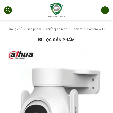
Bỏ
qua
nội
dung
Trang chủ
/
Sản phẩm
/
Thiết bị an ninh
/
Camera
/
Camera WIFI
LỌC SẢN PHẨM