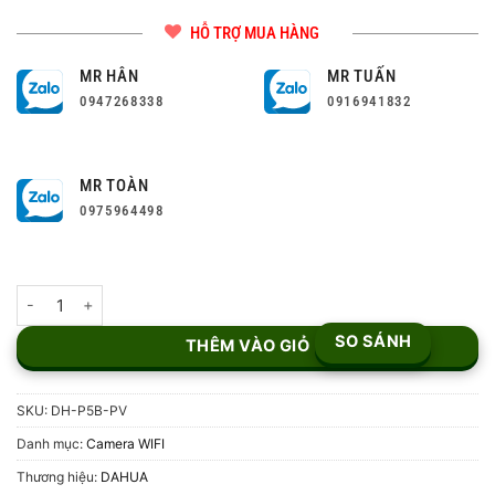
HỖ TRỢ MUA HÀNG
MR HÂN
MR TUẤN
0947268338
0916941832
MR TOÀN
0975964498
Camera Wi-Fi PT Ngoài Trời 5MP DH-P5B-PV số lượng
SO SÁNH
THÊM VÀO GIỎ
SKU:
DH-P5B-PV
Danh mục:
Camera WIFI
Thương hiệu:
DAHUA