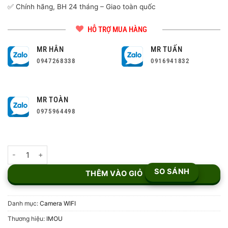
✅ Chính hãng, BH 24 tháng – Giao toàn quốc
HỖ TRỢ MUA HÀNG
MR HÂN
MR TUẤN
0947268338
0916941832
MR TOÀN
0975964498
Camera Wifi 360 độ IMOU Ranger 2 2MP IPC-A22EP-L số lượng
SO SÁNH
THÊM VÀO GIỎ
Danh mục:
Camera WIFI
Thương hiệu:
IMOU