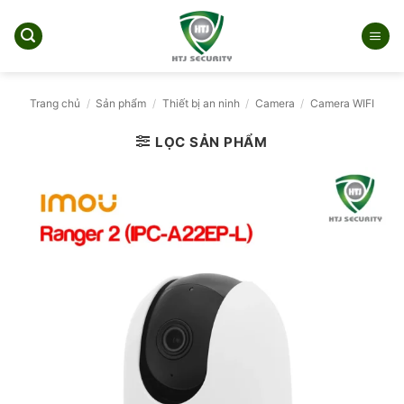
Bỏ
qua
nội
dung
Trang chủ
/
Sản phẩm
/
Thiết bị an ninh
/
Camera
/
Camera WIFI
LỌC SẢN PHẨM