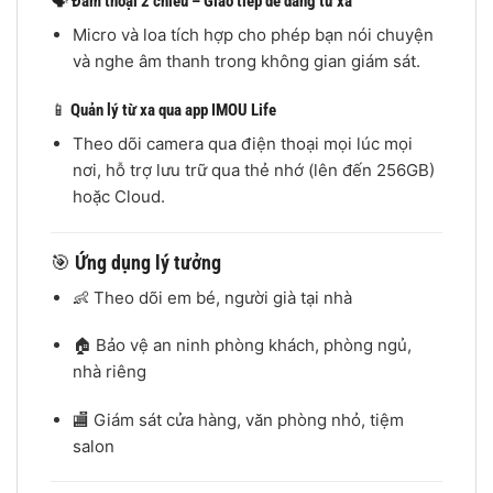
🗣️
Đàm thoại 2 chiều – Giao tiếp dễ dàng từ xa
Micro và loa tích hợp cho phép bạn nói chuyện
và nghe âm thanh trong không gian giám sát.
📱
Quản lý từ xa qua app IMOU Life
Theo dõi camera qua điện thoại mọi lúc mọi
nơi, hỗ trợ lưu trữ qua thẻ nhớ (lên đến 256GB)
hoặc Cloud.
🎯
Ứng dụng lý tưởng
👶 Theo dõi em bé, người già tại nhà
🏠 Bảo vệ an ninh phòng khách, phòng ngủ,
nhà riêng
🏬 Giám sát cửa hàng, văn phòng nhỏ, tiệm
salon