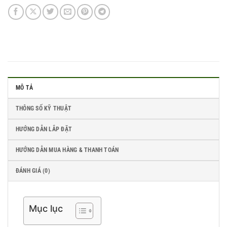
MÔ TẢ
THÔNG SỐ KỸ THUẬT
HƯỚNG DẪN LẮP ĐẶT
HƯỚNG DẪN MUA HÀNG & THANH TOÁN
ĐÁNH GIÁ (0)
Mục lục