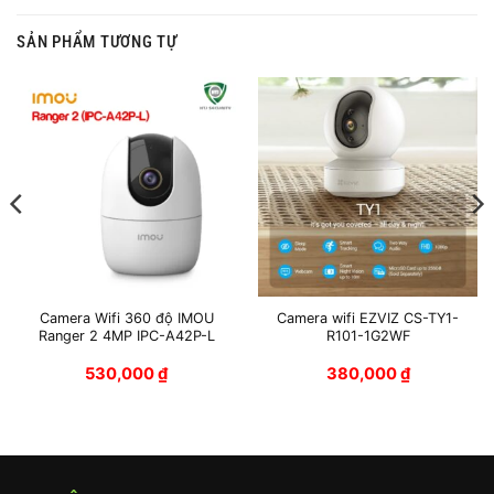
SẢN PHẨM TƯƠNG TỰ
Camera Wifi 360 độ IMOU
Camera wifi EZVIZ CS-TY1-
Ranger 2 4MP IPC-A42P-L
R101-1G2WF
530,000
₫
380,000
₫