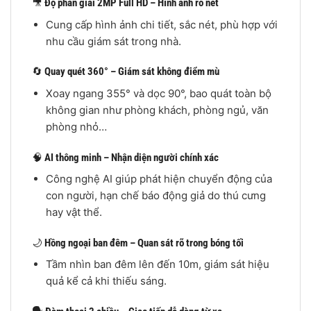
🎥
Độ phân giải 2MP Full HD – Hình ảnh rõ nét
Cung cấp hình ảnh chi tiết, sắc nét, phù hợp với
nhu cầu giám sát trong nhà.
🔄
Quay quét 360° – Giám sát không điểm mù
Xoay ngang 355° và dọc 90°, bao quát toàn bộ
không gian như phòng khách, phòng ngủ, văn
phòng nhỏ…
🧠
AI thông minh – Nhận diện người chính xác
Công nghệ AI giúp phát hiện chuyển động của
con người, hạn chế báo động giả do thú cưng
hay vật thể.
🌙
Hồng ngoại ban đêm – Quan sát rõ trong bóng tối
Tầm nhìn ban đêm lên đến 10m, giám sát hiệu
quả kể cả khi thiếu sáng.