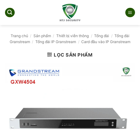
Bỏ
qua
nội
dung
Trang chủ
/
Sản phẩm
/
Thiết bị viễn thông
/
Tổng đài
/
Tổng đài
Granstream
/
Tổng đài IP Granstream
/
Card đầu vào IP Granstream
LỌC SẢN PHẨM