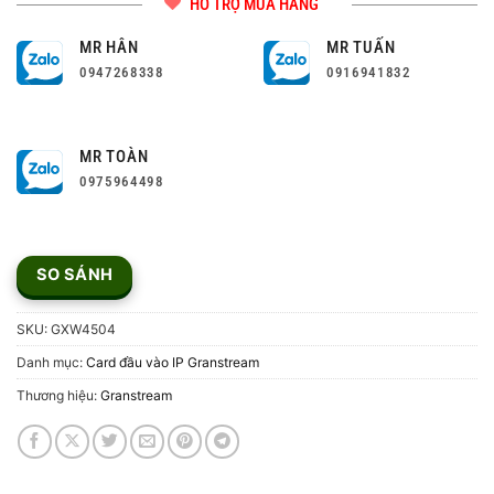
HỖ TRỢ MUA HÀNG
MR HÂN
MR TUẤN
0947268338
0916941832
MR TOÀN
0975964498
SO SÁNH
SKU:
GXW4504
Danh mục:
Card đầu vào IP Granstream
Thương hiệu:
Granstream