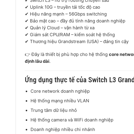
✔ Switch L3 – hỗ trợ routing chuyên sâu
✔ Uplink 10G – truyền tải tốc độ cao
✔ Hiệu năng mạnh – 56Gbps switching
✔ Bảo mật cao – đầy đủ tính năng doanh nghiệp
✔ Quản lý Cloud – vận hành từ xa
✔ Giám sát CPU/RAM – kiểm soát hệ thống
✔ Thương hiệu
Grandstream
(USA) – đáng tin cậy
👉 Đây là thiết bị phù hợp cho hệ thống
core networ
định lâu dài
.
Ứng dụng thực tế của Switch L3 Gra
Core network doanh nghiệp
Hệ thống mạng nhiều VLAN
Trung tâm dữ liệu nhỏ
Hệ thống camera và WiFi doanh nghiệp
Doanh nghiệp nhiều chi nhánh