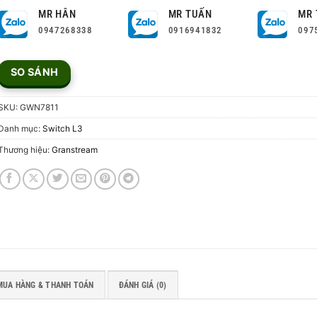
MR HÂN
MR TUẤN
MR 
0947268338
0916941832
097
SO SÁNH
SKU:
GWN7811
Danh mục:
Switch L3
Thương hiệu:
Granstream
MUA HÀNG & THANH TOÁN
ĐÁNH GIÁ (0)