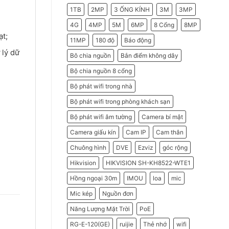
2026
Do
1TB
2MP
3 ỐNG KÍNH
3M
3MP
Doanh
Nghiệp
Nên
4G
4MP
5M
6MP
8 Cổng
8MP
Chọn
ạt;
Máy
11MP
180 độ
Báo động
Chấm
Công
 lý dữ
Hikvision
Bô chia nguồn
Bắn điểm không dây
Bộ chia nguồn 8 cổng
Bộ phát wifi trong nhà
Bộ phát wifi trong phòng khách sạn
Bộ phát wifi âm tường
Camera bí mật
Camera giấu kín
Cam IP
Cam thân
Chuông hình
DVE
Ezviz
góc rộng
Hikvision
HIKVISION SH-KH8522-WTE1
Hồng ngoại 30m
IMOU
loa
mic
Mic kép
Nguồn đơn
Năng Lượng Mặt Trời
PoE
RG-E-120(GE)
ruijie
Thẻ nhớ
wifi