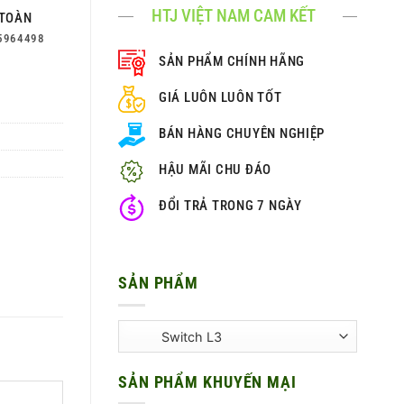
HTJ VIỆT NAM CAM KẾT
TOÀN
5964498
SẢN PHẨM CHÍNH HÃNG
GIÁ LUÔN LUÔN TỐT
BÁN HÀNG CHUYÊN NGHIỆP
HẬU MÃI CHU ĐÁO
ĐỔI TRẢ TRONG 7 NGÀY
SẢN PHẨM
SẢN PHẨM KHUYẾN MẠI