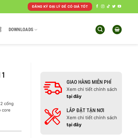
ĐĂNG KÝ ĐẠI LÝ ĐỂ CÓ GIÁ TỐT
Ệ
DOWNLOADS
11
GIAO HÀNG MIỄN PHÍ
Xem chi tiết chính sách
tại đây
 2 cổng
LẮP ĐẶT TẬN NƠI
p core
Xem chi tiết chính sách
tại đây