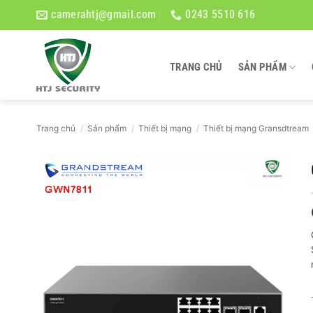
Bỏ
camerahtj@gmail.com
0243 5510 616
qua
nội
dung
TRANG CHỦ
SẢN PHẨM
Trang chủ
/
Sản phẩm
/
Thiết bị mạng
/
Thiết bị mạng Gransdtream