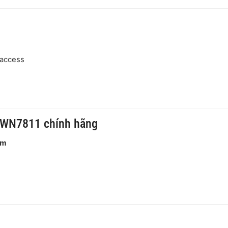
 access
GWN7811 chính hãng
am