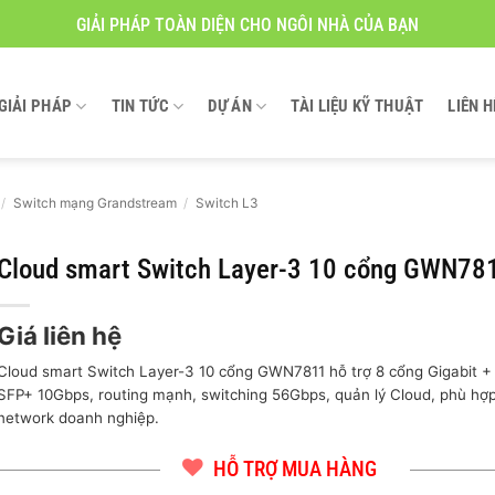
GIẢI PHÁP TOÀN DIỆN CHO NGÔI NHÀ CỦA BẠN
GIẢI PHÁP
TIN TỨC
DỰ ÁN
TÀI LIỆU KỸ THUẬT
LIÊN H
/
Switch mạng Grandstream
/
Switch L3
Cloud smart Switch Layer-3 10 cổng GWN78
Giá liên hệ
Cloud smart Switch Layer-3 10 cổng GWN7811 hỗ trợ 8 cổng Gigabit +
SFP+ 10Gbps, routing mạnh, switching 56Gbps, quản lý Cloud, phù hợ
network doanh nghiệp.
HỖ TRỢ MUA HÀNG