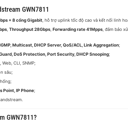
andstream GWN7811
bps + 8 cổng Gigabit
, hỗ trợ uplink tốc độ cao và kết nối linh ho
Gbps
,
Throughput 28Gbps
,
Forwarding rate 41Mpps
, đảm bảo xử
 IGMP, Multicast, DHCP Server, QoS/ACL, Link Aggregation
;
 Guard, DoS Protection, Port Security, DHCP Snooping
;
, Web, CLI, SNMP;
ên sâu;
thống;
s Point, IP Phone
;
randstream
.
eam GWN7811?