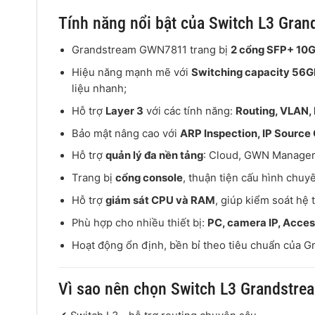
Tính năng nổi bật của Switch L3 Gr
Grandstream GWN7811 trang bị
2 cổng SFP+ 10G
Hiệu năng mạnh mẽ với
Switching capacity 56
liệu nhanh;
Hỗ trợ
Layer 3
với các tính năng:
Routing, VLAN,
Bảo mật nâng cao với
ARP Inspection, IP Source
Hỗ trợ
quản lý đa nền tảng
: Cloud, GWN Manager
Trang bị
cổng console
, thuận tiện cấu hình chuy
Hỗ trợ
giám sát CPU và RAM
, giúp kiểm soát hệ 
Phù hợp cho nhiều thiết bị:
PC, camera IP, Acces
Hoạt động ổn định, bền bỉ theo tiêu chuẩn của
G
Vì sao nên chọn Switch L3 Grandstr