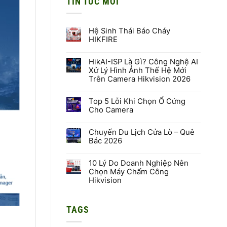
TIN TỨC MỚI
Hệ Sinh Thái Báo Cháy
HIKFIRE
Không
có
HikAI-ISP Là Gì? Công Nghệ AI
bình
luận
Xử Lý Hình Ảnh Thế Hệ Mới
ở
Trên Camera Hikvision 2026
Hệ
Sinh
Không
Thái
có
Báo
Top 5 Lỗi Khi Chọn Ổ Cứng
bình
Cháy
luận
Cho Camera
HIKFIRE
ở
HikAI-
Không
ISP
có
Là
Chuyến Du Lịch Cửa Lò – Quê
bình
Gì?
luận
Bác 2026
Công
ở
Nghệ
Top
Không
AI
5
có
Xử
Lỗi
10 Lý Do Doanh Nghiệp Nên
bình
Lý
Khi
luận
Chọn Máy Chấm Công
Hình
Chọn
ở
Hikvision
Ảnh
Ổ
Chuyến
Thế
Cứng
Du
Không
Hệ
Cho
Lịch
có
Mới
Camera
Cửa
bình
Trên
Lò
TAGS
luận
Camera
–
ở
Hikvision
Quê
10
2026
Bác
Lý