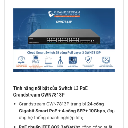
Tính năng nổi bật của Switch L3 PoE
Grandstream GWN7813P
Grandstream GWN7813P trang bị
24 cổng
Gigabit Smart PoE + 4 cổng SFP+ 10Gbps
, đáp
ứng hệ thống doanh nghiệp lớn;
PoE chuẩn IEEE 802.3af/at/bt
, tổng công suất