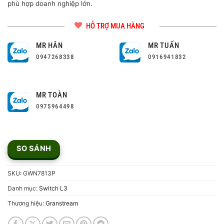
phù hợp doanh nghiệp lớn.
HỖ TRỢ MUA HÀNG
MR HÂN
MR TUẤN
0947268338
0916941832
MR TOÀN
0975964498
SO SÁNH
SKU:
GWN7813P
Danh mục:
Switch L3
Thương hiệu:
Granstream