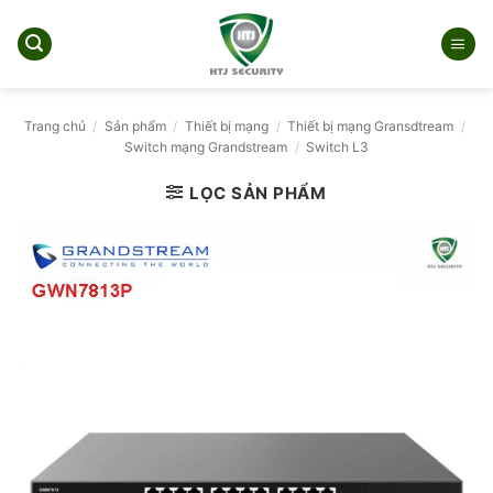
Bỏ
qua
nội
dung
Trang chủ
/
Sản phẩm
/
Thiết bị mạng
/
Thiết bị mạng Gransdtream
/
Switch mạng Grandstream
/
Switch L3
LỌC SẢN PHẨM