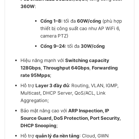
360W
:
Cổng 1–8:
tối đa
60W/cổng
(phù hợp
thiết bị công suất cao như AP WiFi 6,
camera PTZ)
Cổng 9–24:
tối đa
30W/cổng
Hiệu năng mạnh với
Switching capacity
128Gbps
,
Throughput 64Gbps
,
Forwarding
rate 95Mpps
;
Hỗ trợ
Layer 3 đầy đủ
: Routing, VLAN, IGMP,
Multicast, DHCP Server, QoS/ACL, Link
Aggregation;
Bảo mật nâng cao với
ARP Inspection, IP
Source Guard, DoS Protection, Port Security,
DHCP Snooping
;
Hỗ trợ
quản lý đa nền tảng
: Cloud, GWN