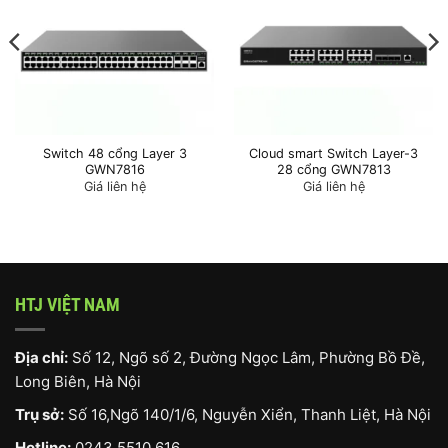
Switch 48 cổng Layer 3
Cloud smart Switch Layer-3
GWN7816
28 cổng GWN7813
Giá liên hệ
Giá liên hệ
HTJ VIỆT NAM
Địa chỉ:
Số 12, Ngõ số 2, Đường Ngọc Lâm, Phường Bồ Đề,
Long Biên, Hà Nội
Trụ sở:
Số 16,Ngõ 140/1/6, Nguyễn Xiển, Thanh Liệt, Hà Nội
Hotline:
0243 5510 616