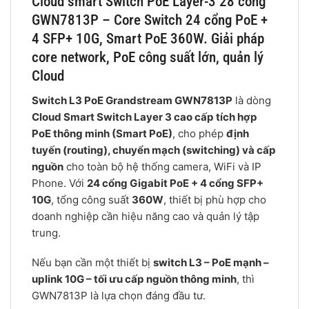
Cloud smart Switch PoE Layer-3 28 cổng
GWN7813P – Core Switch 24 cổng PoE +
4 SFP+ 10G, Smart PoE 360W. Giải pháp
core network, PoE công suất lớn, quản lý
Cloud
Switch L3 PoE Grandstream GWN7813P
là dòng
Cloud Smart Switch Layer 3 cao cấp tích hợp
PoE thông minh (Smart PoE)
, cho phép
định
tuyến (routing), chuyển mạch (switching) và cấp
nguồn
cho toàn bộ hệ thống camera, WiFi và IP
Phone. Với
24 cổng Gigabit PoE + 4 cổng SFP+
10G
, tổng công suất
360W
, thiết bị phù hợp cho
doanh nghiệp cần hiệu năng cao và quản lý tập
trung.
Nếu bạn cần một thiết bị
switch L3 – PoE mạnh –
uplink 10G – tối ưu cấp nguồn thông minh
, thì
GWN7813P là lựa chọn đáng đầu tư.