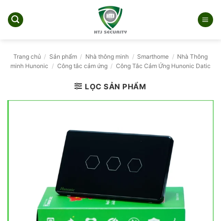
Bỏ
qua
nội
dung
Trang chủ
/
Sản phẩm
/
Nhà thông minh
/
Smarthome
/
Nhà Thông
minh Hunonic
/
Công tắc cảm ứng
/
Công Tắc Cảm Ứng Hunonic Datic
LỌC SẢN PHẨM