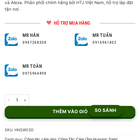
và Alexa. Phân phối chính hãng bởi HTJ Việt Nam, hỗ trợ lắp đặt
tận nơi.
HỖ TRỢ MUA HÀNG
MR HÂN
MR TUẤN
0947268338
0916941832
MR TOÀN
0975964498
Công tắc cảm ứng WiFi Hunonic Datic 3 Nút màu Đen số lượng
SO SÁNH
THÊM VÀO GIỎ
SKU:
HNSW03D
Danh mục:
Công tắc cảm ứng
,
Công Tắc Cảm Ứng Hunonic Datic