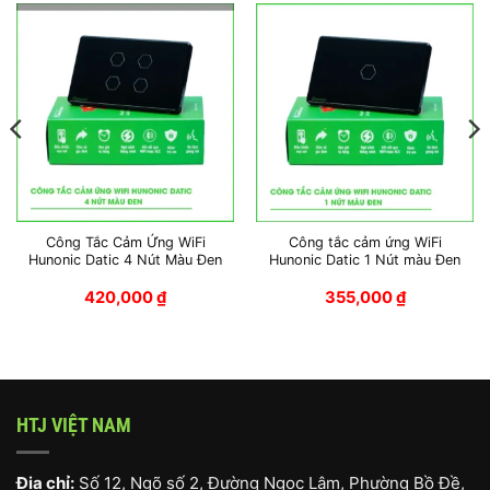
Công Tắc Cảm Ứng WiFi
Công tắc cảm ứng WiFi
Hunonic Datic 4 Nút Màu Đen
Hunonic Datic 1 Nút màu Đen
420,000
₫
355,000
₫
HTJ VIỆT NAM
Địa chỉ:
Số 12, Ngõ số 2, Đường Ngọc Lâm, Phường Bồ Đề,