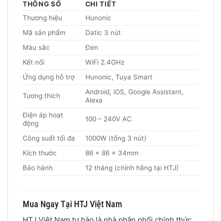
THÔNG SỐ
CHI TIẾT
Thương hiệu
Hunonic
Mã sản phẩm
Datic 3 nút
Màu sắc
Đen
Kết nối
WiFi 2.4GHz
Ứng dụng hỗ trợ
Hunonic, Tuya Smart
Android, iOS, Google Assistant,
Tương thích
Alexa
Điện áp hoạt
100 – 240V AC
động
Công suất tối đa
1000W (tổng 3 nút)
Kích thước
86 x 86 x 34mm
Bảo hành
12 tháng (chính hãng tại HTJ)
Mua Ngay Tại HTJ Việt Nam
HTJ Việt Nam tự hào là nhà phân phối chính thức