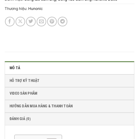
Thương hiệu:
Hunonic
MÔ TẢ
HỖ TRỢ KỸ THUẬT
VIDEO SẢN PHẨM
HƯỚNG DẪN MUA HÀNG & THANH TOÁN
ĐÁNH GIÁ (0)