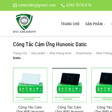
Bỏ
camerahtj@gmail.com
0243 5510 616
qua
nội
dung
TRANG CHỦ
SẢN PHẨM
Công Tắc Cảm Ứng Hunonic Datic
Trang chủ
/
Sản phẩm
/
Nhà thông minh
/
Smarthome
/
Nhà Thông
Datic
Công Tắc Cảm
Công Tắc Cảm
Công Tắ
Ứng WiFi Hunonic
Ứng WiFi Hunonic
Ứng WiFi 