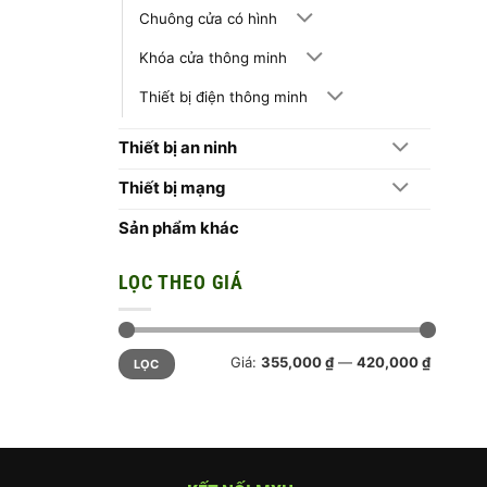
Chuông cửa có hình
Khóa cửa thông minh
Thiết bị điện thông minh
Thiết bị an ninh
Thiết bị mạng
Sản phẩm khác
LỌC THEO GIÁ
Giá
Giá
Giá:
355,000 ₫
—
420,000 ₫
LỌC
tối
tối
thiểu
đa