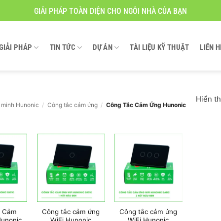
GIẢI PHÁP TOÀN DIỆN CHO NGÔI NHÀ CỦA BẠN
GIẢI PHÁP
TIN TỨC
DỰ ÁN
TÀI LIỆU KỸ THUẬT
LIÊN H
Hiển th
 minh Hunonic
/
Công tắc cảm ứng
/
Công Tắc Cảm Ứng Hunonic
c Cảm
Công tắc cảm ứng
Công tắc cảm ứng
Hunonic
WiFi Hunonic
WiFi Hunonic