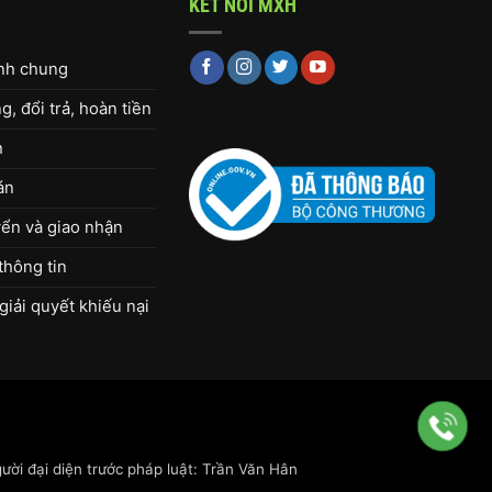
KẾT NỐI MXH
ịnh chung
, đổi trả, hoàn tiền
h
án
ển và giao nhận
thông tin
giải quyết khiếu nại
ời đại diện trước pháp luật: Trần Văn Hân