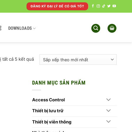
ĐĂNG KÝ ĐẠI LÝ ĐỂ CÓ GIÁ TỐT
Ệ
DOWNLOADS
Đã
ị tất cả 5 kết quả
sắp
xếp
theo
DANH MỤC SẢN PHẨM
mới
nhất
Access Control
Thiết bị lưu trữ
Thiết bị viễn thông