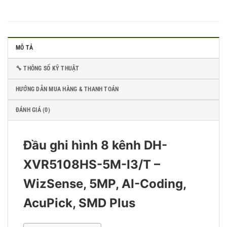
MÔ TẢ
🔧 THÔNG SỐ KỸ THUẬT
HƯỚNG DẪN MUA HÀNG & THANH TOÁN
ĐÁNH GIÁ (0)
Đầu ghi hình 8 kênh DH-
XVR5108HS-5M-I3/T –
WizSense, 5MP, AI-Coding,
AcuPick, SMD Plus