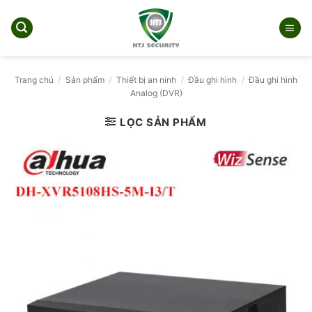
Bỏ
qua
nội
dung
Trang chủ
/
Sản phẩm
/
Thiết bị an ninh
/
Đầu ghi hình
/
Đầu ghi hình
Analog (DVR)
LỌC SẢN PHẨM