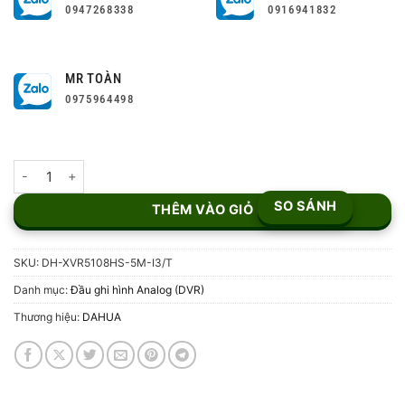
0947268338
0916941832
MR TOÀN
0975964498
Đầu ghi hình 8 kênh DH-XVR5108HS-5M-I3/T số lượng
SO SÁNH
THÊM VÀO GIỎ
SKU:
DH-XVR5108HS-5M-I3/T
Danh mục:
Đầu ghi hình Analog (DVR)
Thương hiệu:
DAHUA