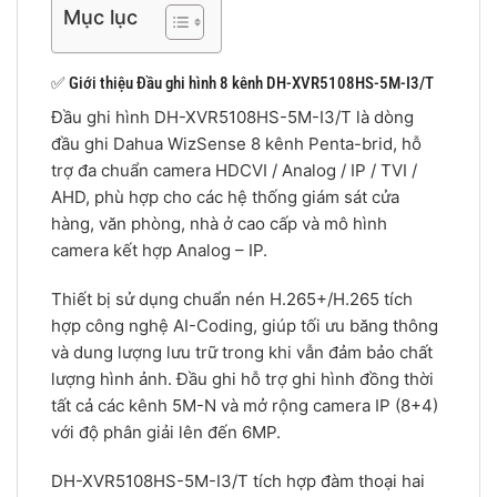
Mục lục
✅ Giới thiệu Đầu ghi hình 8 kênh DH-XVR5108HS-5M-I3/T
Đầu ghi hình DH-XVR5108HS-5M-I3/T là dòng
đầu ghi Dahua WizSense 8 kênh Penta-brid, hỗ
trợ đa chuẩn camera HDCVI / Analog / IP / TVI /
AHD, phù hợp cho các hệ thống giám sát cửa
hàng, văn phòng, nhà ở cao cấp và mô hình
camera kết hợp Analog – IP.
Thiết bị sử dụng chuẩn nén H.265+/H.265 tích
hợp công nghệ AI-Coding, giúp tối ưu băng thông
và dung lượng lưu trữ trong khi vẫn đảm bảo chất
lượng hình ảnh. Đầu ghi hỗ trợ ghi hình đồng thời
tất cả các kênh 5M-N và mở rộng camera IP (8+4)
với độ phân giải lên đến 6MP.
DH-XVR5108HS-5M-I3/T tích hợp đàm thoại hai