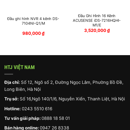
Đầu Ghi Hình 16 Kênh
Đầu ghi hình NVR 4 kênh DS-
ACUSENSE iDS-7216HQHI-
7104NI-Q1/M
M1/E
3,520,000
₫
980,000
₫
HTJ VIỆT NAM
Địa chỉ:
Số 12, Ngõ số 2, Đường Ngọc Lâm, Phường Bồ Đề,
Long Biên, Hà Nội
Trụ sở:
Số 16,Ngõ 140/1/6, Nguyễn Xiển, Thanh Liệt, Hà Nội
Hotline:
0243 5510 616
Tư vấn giải pháp:
0888 18 58 01
Bán hàng online:
0947 26 8338