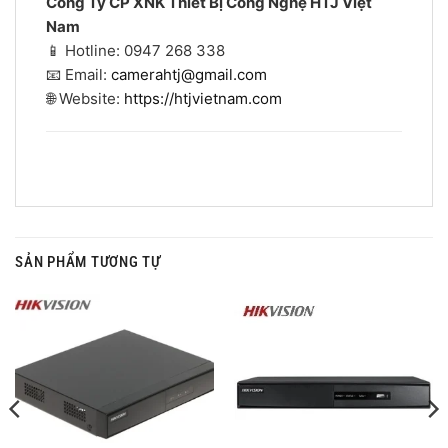
Công Ty CP XNK Thiết Bị Công Nghệ HTJ Việt
Nam
📱 Hotline: 0947 268 338
📧 Email:
camerahtj@gmail.com
🌐 Website:
https://htjvietnam.com
SẢN PHẨM TƯƠNG TỰ