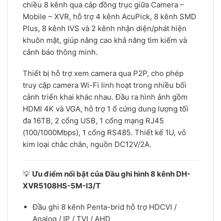
chiều 8 kênh qua cáp đồng trục giữa Camera –
Mobile – XVR, hỗ trợ 4 kênh AcuPick, 8 kênh SMD
Plus, 8 kênh IVS và 2 kênh nhận diện/phát hiện
khuôn mặt, giúp nâng cao khả năng tìm kiếm và
cảnh báo thông minh.
Thiết bị hỗ trợ xem camera qua P2P, cho phép
truy cập camera Wi-Fi linh hoạt trong nhiều bối
cảnh triển khai khác nhau. Đầu ra hình ảnh gồm
HDMI 4K và VGA, hỗ trợ 1 ổ cứng dung lượng tối
đa 16TB, 2 cổng USB, 1 cổng mạng RJ45
(100/1000Mbps), 1 cổng RS485. Thiết kế 1U, vỏ
kim loại chắc chắn, nguồn DC12V/2A.
💡
Ưu điểm nổi bật của Đầu ghi hình 8 kênh DH-
XVR5108HS-5M-I3/T
Đầu ghi 8 kênh Penta-brid hỗ trợ HDCVI /
Analog / IP / TVI / AHD