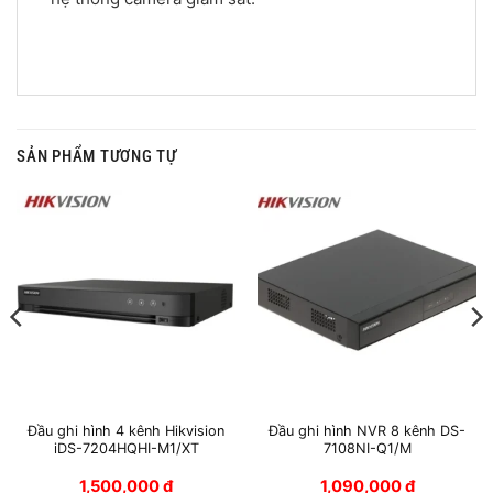
SẢN PHẨM TƯƠNG TỰ
Đầu ghi hình 4 kênh Hikvision
Đầu ghi hình NVR 8 kênh DS-
iDS-7204HQHI-M1/XT
7108NI-Q1/M
1,500,000
₫
1,090,000
₫