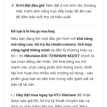
Vị trí đặt đầu ghi
: Nên đặt ở nơi khô ráo, thoáng
mát, tránh ánh nắng trực tiếp hoặc độ ẩm cao
để đảm bảo tuổi thọ và hiệu suất.
Kết luận & lời kêu gọi mua hàng
Nếu bạn đang tìm một đầu ghi hình với
khả năng
mở rộng cao
,
hỗ trợ đa chuẩn camera
,
tích hợp
công nghệ thông minh
và đến từ thương hiệu uy
tín – thì
Hikvision iDS-7216HQHI-M2/XT
chính là
lựa chọn đáng cân nhắc. Với khả năng lưu trữ
mạnh mẽ, chức năng phân tích thông minh, thiết
lập linh hoạt cho nhiều môi trường sử dụng – sản
phẩm giúp bạn an tâm hơn trong việc giám sát và
bảo vệ tài sản.
👉
Hãy đặt mua ngay tại HTJ Vietnam
để nhận
được báo giá tốt, hỗ trợ kỹ thuật chuyên sâu và
dịch vụ giao hàng tận nơi. Bấm ngay nút “Mua