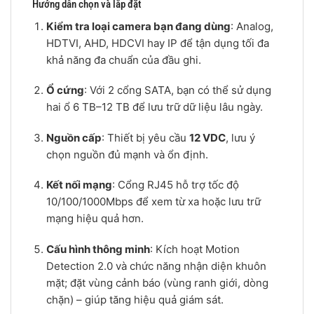
Hướng dẫn chọn và lắp đặt
Kiểm tra loại camera bạn đang dùng
: Analog,
HDTVI, AHD, HDCVI hay IP để tận dụng tối đa
khả năng đa chuẩn của đầu ghi.
Ổ cứng
: Với 2 cổng SATA, bạn có thể sử dụng
hai ổ 6 TB–12 TB để lưu trữ dữ liệu lâu ngày.
Nguồn cấp
: Thiết bị yêu cầu
12 VDC
, lưu ý
chọn nguồn đủ mạnh và ổn định.
Kết nối mạng
: Cổng RJ45 hỗ trợ tốc độ
10/100/1000Mbps để xem từ xa hoặc lưu trữ
mạng hiệu quả hơn.
Cấu hình thông minh
: Kích hoạt Motion
Detection 2.0 và chức năng nhận diện khuôn
mặt; đặt vùng cảnh báo (vùng ranh giới, dòng
chặn) – giúp tăng hiệu quả giám sát.