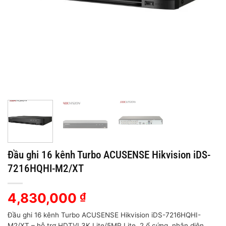
Đầu ghi 16 kênh Turbo ACUSENSE Hikvision iDS-
7216HQHI-M2/XT
4,830,000
₫
Đầu ghi 16 kênh Turbo ACUSENSE Hikvision iDS-7216HQHI-
M2/XT – hỗ trợ HDTVI 3K Lite/5MP Lite, 2 ổ cứng, nhận diện