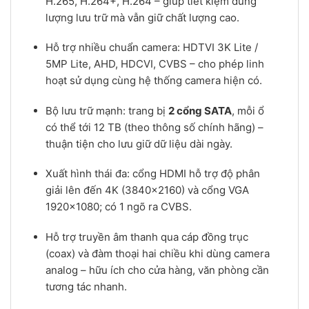
H.265, H.264+, H.264 – giúp tiết kiệm dung
lượng lưu trữ mà vẫn giữ chất lượng cao.
Hỗ trợ nhiều chuẩn camera: HDTVI 3K Lite /
5MP Lite, AHD, HDCVI, CVBS – cho phép linh
hoạt sử dụng cùng hệ thống camera hiện có.
Bộ lưu trữ mạnh: trang bị
2 cổng SATA
, mỗi ổ
có thể tới 12 TB (theo thông số chính hãng) –
thuận tiện cho lưu giữ dữ liệu dài ngày.
Xuất hình thái đa: cổng HDMI hỗ trợ độ phân
giải lên đến 4K (3840×2160) và cổng VGA
1920×1080; có 1 ngõ ra CVBS.
Hỗ trợ truyền âm thanh qua cáp đồng trục
(coax) và đàm thoại hai chiều khi dùng camera
analog – hữu ích cho cửa hàng, văn phòng cần
tương tác nhanh.