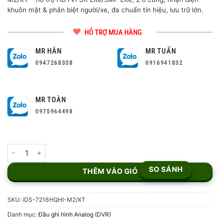
khuôn mặt & phân biệt người/xe, đa chuẩn tín hiệu, lưu trữ lớn.
HỖ TRỢ MUA HÀNG
MR HÂN
MR TUẤN
0947268338
0916941832
MR TOÀN
0975964498
Đầu ghi 16 kênh Turbo ACUSENSE Hikvision iDS-7216HQHI-M2/X
SO SÁNH
THÊM VÀO GIỎ
SKU:
iDS-7216HQHI-M2/XT
Danh mục:
Đầu ghi hình Analog (DVR)