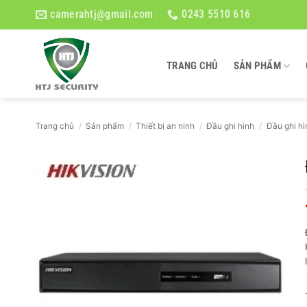
Bỏ
camerahtj@gmail.com
0243 5510 616
qua
nội
dung
TRANG CHỦ
SẢN PHẨM
Trang chủ
/
Sản phẩm
/
Thiết bị an ninh
/
Đầu ghi hình
/
Đầu ghi hì