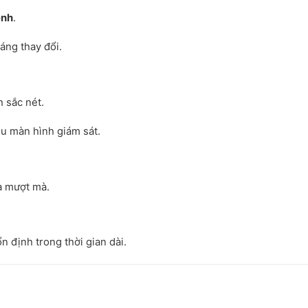
ênh
.
áng thay đổi.
 sắc nét.
u màn hình giám sát.
a mượt mà.
n định trong thời gian dài.