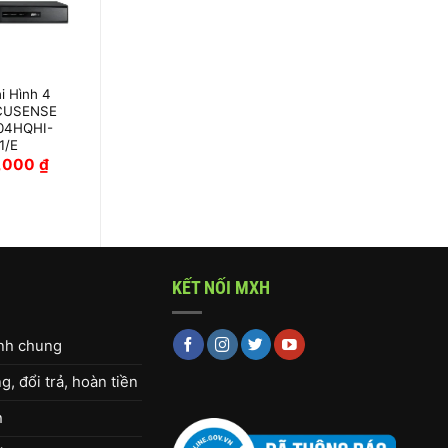
i Hình 4
Đầu ghi 4 kênh
CUSENSE
Turbo HD 5.0
04HQHI-
Hikvision DS-
1/E
7204HGHI-M1
9,000
₫
970,000
₫
KẾT NỐI MXH
ịnh chung
, đổi trả, hoàn tiền
h