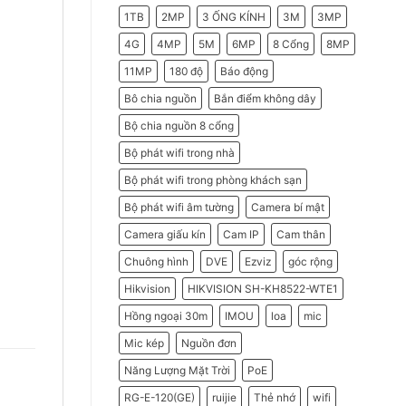
2026
Do
1TB
2MP
3 ỐNG KÍNH
3M
3MP
Doanh
Nghiệp
Nên
4G
4MP
5M
6MP
8 Cổng
8MP
Chọn
Máy
11MP
180 độ
Báo động
Chấm
Công
Hikvision
Bô chia nguồn
Bắn điểm không dây
Bộ chia nguồn 8 cổng
Bộ phát wifi trong nhà
Bộ phát wifi trong phòng khách sạn
Bộ phát wifi âm tường
Camera bí mật
Camera giấu kín
Cam IP
Cam thân
Chuông hình
DVE
Ezviz
góc rộng
Hikvision
HIKVISION SH-KH8522-WTE1
Hồng ngoại 30m
IMOU
loa
mic
Mic kép
Nguồn đơn
Năng Lượng Mặt Trời
PoE
RG-E-120(GE)
ruijie
Thẻ nhớ
wifi