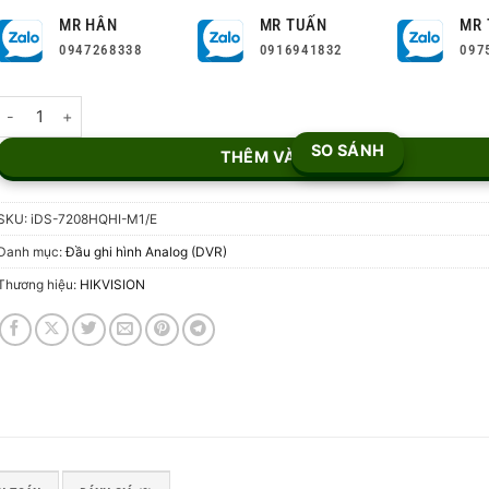
MR HÂN
MR TUẤN
MR 
0947268338
0916941832
097
Đầu Ghi Hình 8 Kênh iDS-7208HQHI-M1/E số lượng
SO SÁNH
THÊM VÀO GIỎ
SKU:
iDS-7208HQHI-M1/E
Danh mục:
Đầu ghi hình Analog (DVR)
Thương hiệu:
HIKVISION