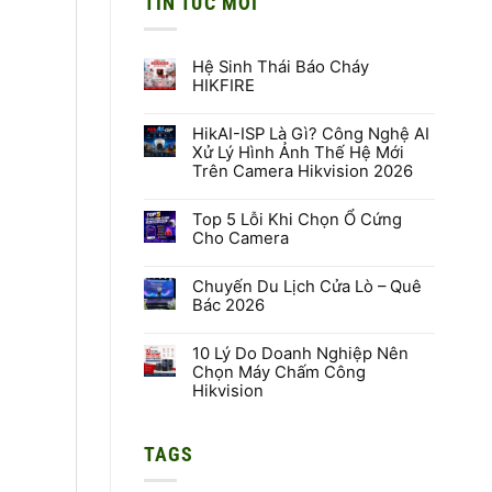
TIN TỨC MỚI
Hệ Sinh Thái Báo Cháy
HIKFIRE
Không
có
HikAI-ISP Là Gì? Công Nghệ AI
bình
luận
Xử Lý Hình Ảnh Thế Hệ Mới
ở
Trên Camera Hikvision 2026
Hệ
Sinh
Không
Thái
có
Báo
Top 5 Lỗi Khi Chọn Ổ Cứng
bình
Cháy
luận
Cho Camera
HIKFIRE
ở
HikAI-
Không
ISP
có
Là
Chuyến Du Lịch Cửa Lò – Quê
bình
Gì?
luận
Bác 2026
Công
ở
Nghệ
Top
Không
AI
5
có
Xử
Lỗi
10 Lý Do Doanh Nghiệp Nên
bình
Lý
Khi
luận
Chọn Máy Chấm Công
Hình
Chọn
ở
Hikvision
Ảnh
Ổ
Chuyến
Thế
Cứng
Du
Không
Hệ
Cho
Lịch
có
Mới
Camera
Cửa
bình
Trên
Lò
TAGS
luận
Camera
–
ở
Hikvision
Quê
10
2026
Bác
Lý