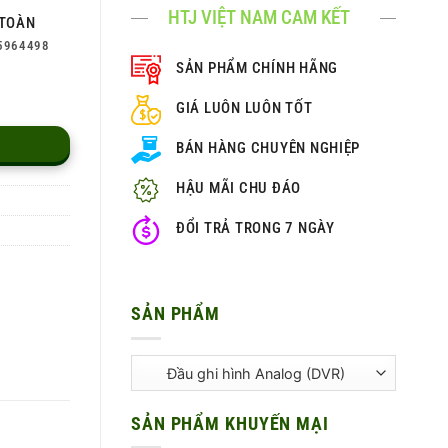
HTJ VIỆT NAM CAM KẾT
TOÀN
5964498
SẢN PHẨM CHÍNH HÃNG
GIÁ LUÔN LUÔN TỐT
BÁN HÀNG CHUYÊN NGHIỆP
HẬU MÃI CHU ĐÁO
ĐỔI TRẢ TRONG 7 NGÀY
SẢN PHẨM
SẢN PHẨM KHUYẾN MẠI