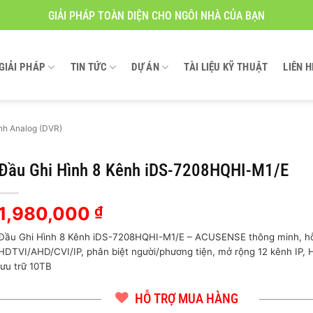
GIẢI PHÁP TOÀN DIỆN CHO NGÔI NHÀ CỦA BẠN
GIẢI PHÁP
TIN TỨC
DỰ ÁN
TÀI LIỆU KỸ THUẬT
LIÊN H
nh Analog (DVR)
Đầu Ghi Hình 8 Kênh iDS-7208HQHI-M1/E
1,980,000
₫
Đầu Ghi Hình 8 Kênh iDS-7208HQHI-M1/E – ACUSENSE thông minh, hỗ
HDTVI/AHD/CVI/IP, phân biệt người/phương tiện, mở rộng 12 kênh IP,
lưu trữ 10TB
HỖ TRỢ MUA HÀNG