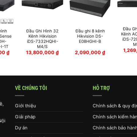
Đầu Gh
hình
Đầu Ghi Hình 32
Đầu ghi 8 kênh
Kênh A
Sense
Kênh Hikvision
Hikvision DS-
iDS-72
DH-
iDS-7332HQHI-
E08HGHI-B
M
I-1T
M4/S
1,26
000
₫
13,800,000
₫
2,090,000
₫
VỀ CHÚNG TÔI
HỖ TRỢ
ề,
Giới thiệu
Chính sách & quy đ
Giải pháp
Chính sách kiểm hàng
Nội
Dự án
Chính sách bảo hàn