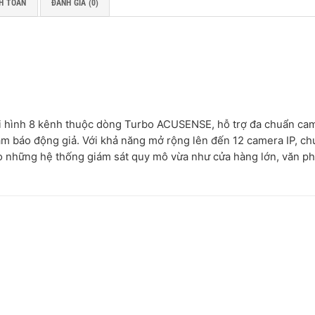
H TOÁN
ĐÁNH GIÁ (0)
i hình 8 kênh thuộc dòng Turbo ACUSENSE, hỗ trợ đa chuẩn ca
ảm báo động giả. Với khả năng mở rộng lên đến 12 camera IP, c
ho những hệ thống giám sát quy mô vừa như cửa hàng lớn, văn p