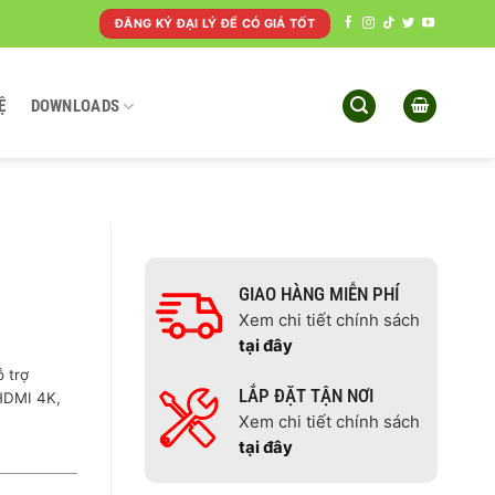
ĐĂNG KÝ ĐẠI LÝ ĐỂ CÓ GIÁ TỐT
Ệ
DOWNLOADS
GIAO HÀNG MIỄN PHÍ
Xem chi tiết chính sách
tại đây
 trợ
LẮP ĐẶT TẬN NƠI
 HDMI 4K,
Xem chi tiết chính sách
tại đây