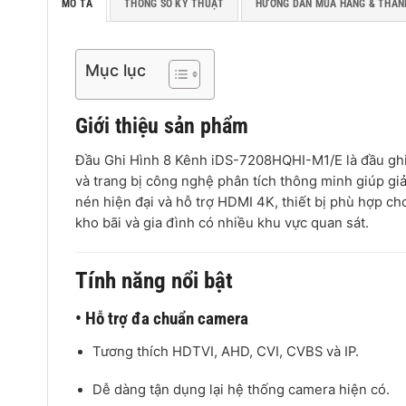
MÔ TẢ
THÔNG SỐ KỸ THUẬT
HƯỚNG DẪN MUA HÀNG & THAN
Mục lục
Giới thiệu sản phẩm
Đầu Ghi Hình 8 Kênh iDS-7208HQHI-M1/E là đầu gh
và trang bị công nghệ phân tích thông minh giúp gi
nén hiện đại và hỗ trợ HDMI 4K, thiết bị phù hợp c
kho bãi và gia đình có nhiều khu vực quan sát.
Tính năng nổi bật
• Hỗ trợ đa chuẩn camera
Tương thích HDTVI, AHD, CVI, CVBS và IP.
Dễ dàng tận dụng lại hệ thống camera hiện có.