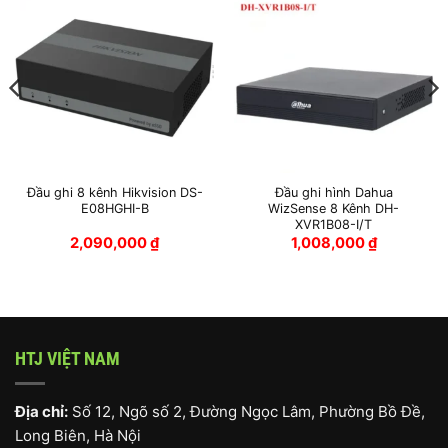
Đầu ghi 8 kênh Hikvision DS-
Đầu ghi hình Dahua
E08HGHI-B
WizSense 8 Kênh DH-
XVR1B08-I/T
2,090,000
₫
1,008,000
₫
HTJ VIỆT NAM
Địa chỉ:
Số 12, Ngõ số 2, Đường Ngọc Lâm, Phường Bồ Đề,
Long Biên, Hà Nội