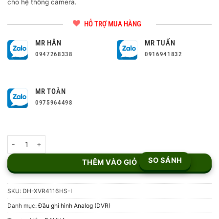
cho hệ thống camera.
HỖ TRỢ MUA HÀNG
MR HÂN
MR TUẤN
0947268338
0916941832
MR TOÀN
0975964498
Đầu ghi hình 16 kênh DH-XVR4116HS-I số lượng
SO SÁNH
THÊM VÀO GIỎ
SKU:
DH-XVR4116HS-I
Danh mục:
Đầu ghi hình Analog (DVR)