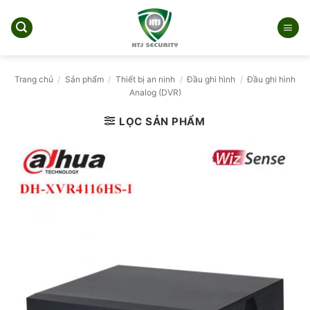
Bỏ
qua
nội
dung
Trang chủ
/
Sản phẩm
/
Thiết bị an ninh
/
Đầu ghi hình
/
Đầu ghi hình
Analog (DVR)
LỌC SẢN PHẨM