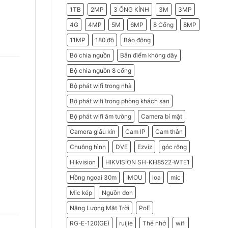
2026
Do
1TB
2MP
3 ỐNG KÍNH
3M
3MP
Doanh
Nghiệp
Nên
4G
4MP
5M
6MP
8 Cổng
8MP
Chọn
Máy
11MP
180 độ
Báo động
Chấm
Công
Hikvision
Bô chia nguồn
Bắn điểm không dây
Bộ chia nguồn 8 cổng
Bộ phát wifi trong nhà
Bộ phát wifi trong phòng khách sạn
Bộ phát wifi âm tường
Camera bí mật
Camera giấu kín
Cam IP
Cam thân
Chuông hình
DVE
Ezviz
góc rộng
Hikvision
HIKVISION SH-KH8522-WTE1
Hồng ngoại 30m
IMOU
loa
mic
Mic kép
Nguồn đơn
Năng Lượng Mặt Trời
PoE
RG-E-120(GE)
ruijie
Thẻ nhớ
wifi