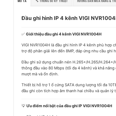
MÔ TẢ
🔧 THÔNG SỐ KỸ THUẬT
HƯỚNG DẪN MUA HÀNG & T
Đầu ghi hình IP 4 kênh VIGI NVR100
✅
Giới thiệu đầu ghi 4 kênh VIGI NVR1004H
VIGI NVR1004H là đầu ghi hình IP 4 kênh phù hợp c
trợ độ phân giải lên đến 8MP, đáp ứng nhu cầu ghi h
Đầu ghi sử dụng chuẩn nén H.265+/H.265/H.264+/H.
thông đầu vào 80 Mbps (tối đa 4 kênh) và khả năn
mượt mà và ổn định.
Thiết bị hỗ trợ 1 ổ cứng SATA dung lượng tối đa 10
đầu ghi còn tích hợp âm thanh hai chiều và quản lý 
💡
Ưu điểm nổi bật của đầu ghi IP VIGI NVR1004H