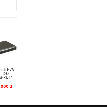
 hình NVR
Đầu ghi hình NVR
nh DS-
8 kênh DS-
I-K1/4P
7608NXI-K2(D)
0,000
₫
3,320,000
₫