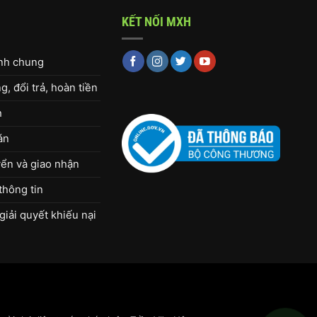
KẾT NỐI MXH
ịnh chung
, đổi trả, hoàn tiền
h
án
ển và giao nhận
thông tin
giải quyết khiếu nại