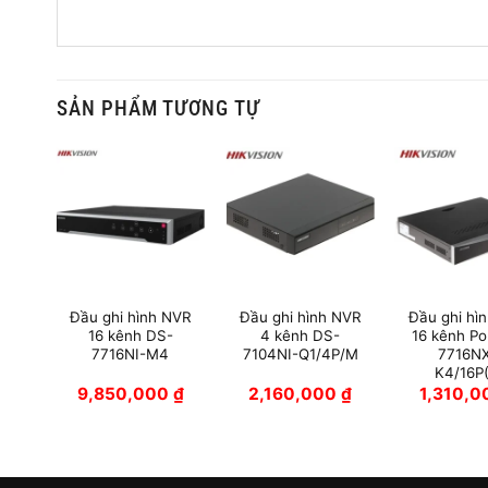
SẢN PHẨM TƯƠNG TỰ
NVR
Đầu ghi hình NVR
Đầu ghi hình NVR
Đầu ghi hì
DS-
16 kênh DS-
4 kênh DS-
16 kênh P
7716NI-M4
7104NI-Q1/4P/M
7716NX
K4/16P
0
₫
9,850,000
₫
2,160,000
₫
1,310,