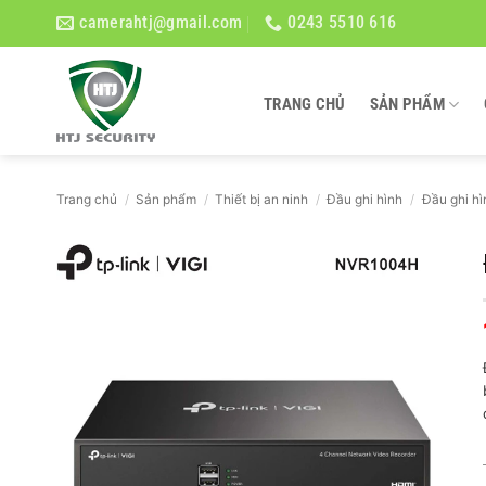
Bỏ
camerahtj@gmail.com
0243 5510 616
qua
nội
dung
TRANG CHỦ
SẢN PHẨM
Trang chủ
/
Sản phẩm
/
Thiết bị an ninh
/
Đầu ghi hình
/
Đầu ghi hì