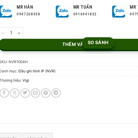
MR HÂN
MR TUẤN
MR 
0947268338
0916941832
097
Đầu ghi hình IP 4 kênh VIGI NVR1004H số lượng
SO SÁNH
THÊM VÀO GIỎ
SKU:
NVR1004H
Danh mục:
Đầu ghi hình IP (NVR)
Thương hiệu:
Vigi