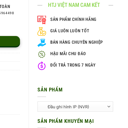
HTJ VIỆT NAM CAM KẾT
TOÀN
5964498
SẢN PHẨM CHÍNH HÃNG
GIÁ LUÔN LUÔN TỐT
BÁN HÀNG CHUYÊN NGHIỆP
HẬU MÃI CHU ĐÁO
ĐỔI TRẢ TRONG 7 NGÀY
SẢN PHẨM
SẢN PHẨM KHUYẾN MẠI