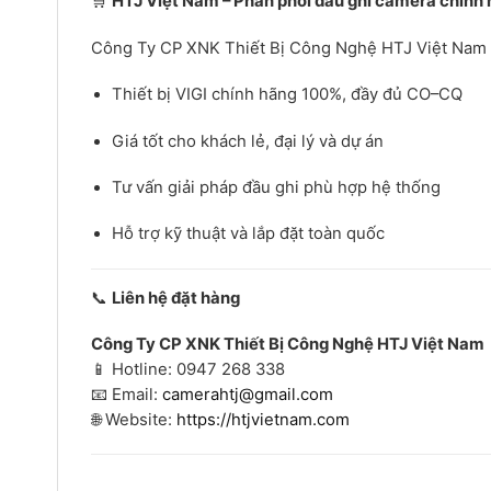
🛒
HTJ Việt Nam – Phân phối đầu ghi camera chính
Công Ty CP XNK Thiết Bị Công Nghệ HTJ Việt Nam 
Thiết bị VIGI chính hãng 100%, đầy đủ CO–CQ
Giá tốt cho khách lẻ, đại lý và dự án
Tư vấn giải pháp đầu ghi phù hợp hệ thống
Hỗ trợ kỹ thuật và lắp đặt toàn quốc
📞
Liên hệ đặt hàng
Công Ty CP XNK Thiết Bị Công Nghệ HTJ Việt Nam
📱 Hotline: 0947 268 338
📧 Email:
camerahtj@gmail.com
🌐 Website:
https://htjvietnam.com