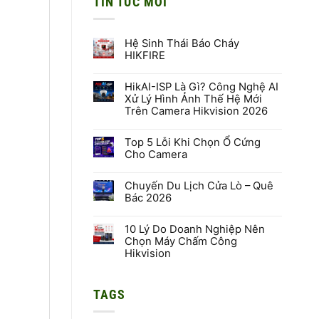
TIN TỨC MỚI
Hệ Sinh Thái Báo Cháy
HIKFIRE
Không
có
HikAI-ISP Là Gì? Công Nghệ AI
bình
luận
Xử Lý Hình Ảnh Thế Hệ Mới
ở
Trên Camera Hikvision 2026
Hệ
Sinh
Không
Thái
có
Báo
Top 5 Lỗi Khi Chọn Ổ Cứng
bình
Cháy
luận
Cho Camera
HIKFIRE
ở
HikAI-
Không
ISP
có
Là
Chuyến Du Lịch Cửa Lò – Quê
bình
Gì?
luận
Bác 2026
Công
ở
Nghệ
Top
Không
AI
5
có
Xử
Lỗi
10 Lý Do Doanh Nghiệp Nên
bình
Lý
Khi
luận
Chọn Máy Chấm Công
Hình
Chọn
ở
Hikvision
Ảnh
Ổ
Chuyến
Thế
Cứng
Du
Không
Hệ
Cho
Lịch
có
Mới
Camera
Cửa
bình
Trên
Lò
TAGS
luận
Camera
–
ở
Hikvision
Quê
10
2026
Bác
Lý