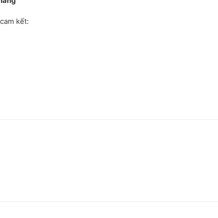
 hãng
cam kết: