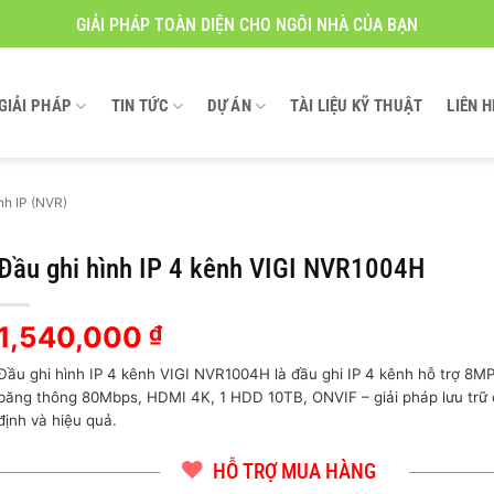
GIẢI PHÁP TOÀN DIỆN CHO NGÔI NHÀ CỦA BẠN
GIẢI PHÁP
TIN TỨC
DỰ ÁN
TÀI LIỆU KỸ THUẬT
LIÊN H
nh IP (NVR)
Đầu ghi hình IP 4 kênh VIGI NVR1004H
1,540,000
₫
Đầu ghi hình IP 4 kênh VIGI NVR1004H là đầu ghi IP 4 kênh hỗ trợ 8MP
băng thông 80Mbps, HDMI 4K, 1 HDD 10TB, ONVIF – giải pháp lưu trữ
định và hiệu quả.
HỖ TRỢ MUA HÀNG