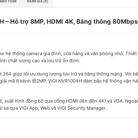
HANH TOÁN
ĐÁNH GIÁ (0)
4H – Hỗ trợ 8MP, HDMI 4K, Băng thông 80Mbps
ho hệ thống camera gia đình, cửa hàng và văn phòng nhỏ. Thiết 
ình chất lượng cao và lưu trữ ổn định.
264 giúp tối ưu dung lượng lưu trữ và băng thông mạng. Với b
g giải mã 8 kênh @2MP, VIGI NVR1004H đảm bảo hệ thống vận h
TB, xuất hình đồng bộ qua cổng HDMI (lên đến 4K) và VGA. Ngoài 
từ xa qua VIGI App, Web và VIGI Security Manager.