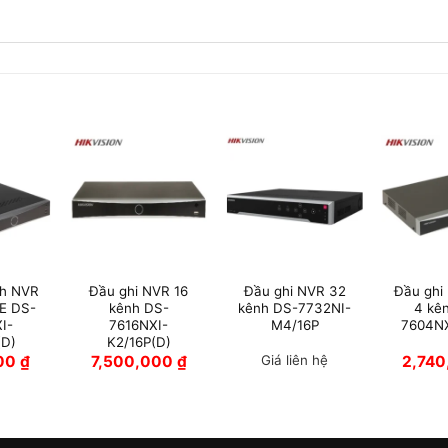
nh NVR
Đầu ghi NVR 16
Đầu ghi NVR 32
Đầu ghi
oE DS-
kênh DS-
kênh DS-7732NI-
4 kê
I-
7616NXI-
M4/16P
7604NX
(D)
K2/16P(D)
000
₫
7,500,000
₫
Giá liên hệ
2,74