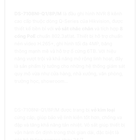
cổng PoE tiện lợi
DS-7108NI-Q1/8P/M
là đầu ghi hình NVR 8 kênh
cao cấp thuộc dòng Q-Series của Hikvision, được
thiết kế bền bỉ với
vỏ sắt chắc chắn
và tích hợp
8
cổng PoE
chuẩn 802.3af/at. Thiết bị hỗ trợ chuẩn
nén video H.265+, ghi hình tối đa 4MP, băng
thông mạnh mẽ và hỗ trợ ổ cứng 6TB. Với hiệu
năng vượt trội và khả năng mở rộng linh hoạt, đây
là sản phẩm lý tưởng cho những hệ thống giám sát
quy mô vừa như cửa hàng, nhà xưởng, văn phòng,
trường học, showroom…
1. Thiết kế vỏ sắt – Độ bền cao, tản nhiệt tốt
DS-7108NI-Q1/8P/M được trang bị
vỏ kim loại
cứng cáp, giúp bảo vệ linh kiện tốt hơn, chống va
đập và tăng khả năng tản nhiệt. Vỏ sắt giúp thiết bị
vận hành ổn định trong thời gian dài, đặc biệt là
các hệ thống camera chạy 24/7.