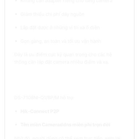
Không cần adapter riêng cho từng camera
Giảm thiểu chi phí dây nguồn
Lắp đặt được ở những vị trí xa ổ điện
Gọn gàng, an toàn và tối ưu vận hành
Đây là ưu điểm cực kỳ quan trọng cho các hệ
thống cần lắp đặt camera nhiều điểm và xa.
8. Quản lý từ xa dễ dàng – Hỗ trợ đầy đủ tính
năng
DS-7108NI-Q1/8P/M hỗ trợ:
Hik-Connect P2P
Tên miền Cameraddns miễn phí trọn đời
Nhờ đó, người dùng có thể xem trực tiếp, xem lại,