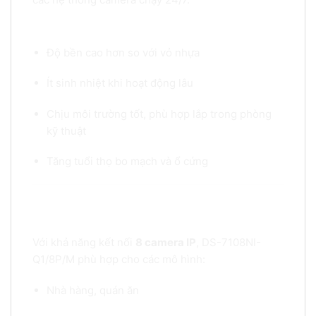
Ưu điểm của đầu ghi vỏ sắt:
Độ bền cao hơn so với vỏ nhựa
Ít sinh nhiệt khi hoạt động lâu
Chịu môi trường tốt, phù hợp lắp trong phòng
kỹ thuật
Tăng tuổi thọ bo mạch và ổ cứng
2. Hỗ trợ 8 kênh IP – Phù hợp hệ thống giám sát
quy mô vừa
Với khả năng kết nối
8 camera IP
, DS-7108NI-
Q1/8P/M phù hợp cho các mô hình:
Nhà hàng, quán ăn