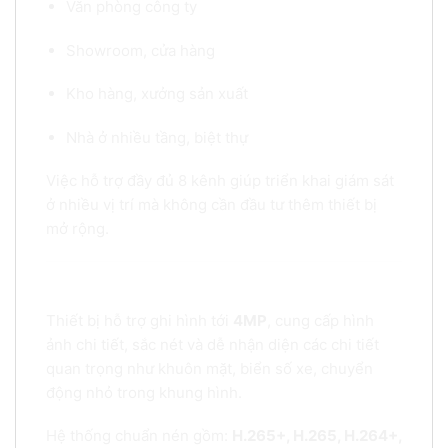
Văn phòng công ty
Showroom, cửa hàng
Kho hàng, xưởng sản xuất
Nhà ở nhiều tầng, biệt thự
Việc hỗ trợ đầy đủ 8 kênh giúp triển khai giám sát
ở nhiều vị trí mà không cần đầu tư thêm thiết bị
mở rộng.
3. Ghi hình sắc nét với chất lượng tối đa 4MP
Thiết bị hỗ trợ ghi hình tới
4MP
, cung cấp hình
ảnh chi tiết, sắc nét và dễ nhận diện các chi tiết
quan trọng như khuôn mặt, biển số xe, chuyển
động nhỏ trong khung hình.
Hệ thống chuẩn nén gồm:
H.265+,
H.265,
H.264+,