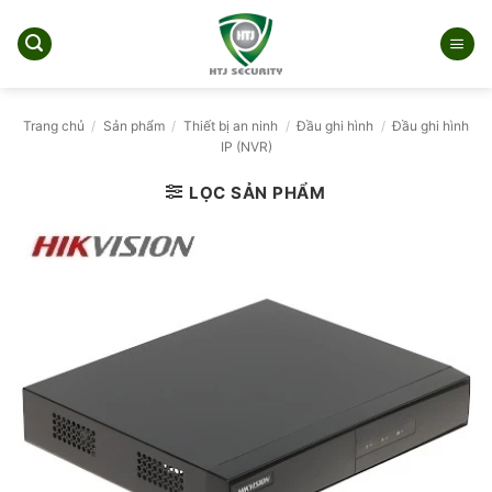
Bỏ
qua
nội
dung
Trang chủ
/
Sản phẩm
/
Thiết bị an ninh
/
Đầu ghi hình
/
Đầu ghi hình
IP (NVR)
LỌC SẢN PHẨM