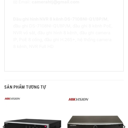
📧 Email:
camerahtj@gmail.com
Đầu ghi hình NVR 8 kênh DS-7108NI-Q1/8P/M,
đầu ghi DS-7108NI-Q1/8P/M, đầu ghi 8 kênh PoE,
NVR vỏ sắt, đầu ghi hình 8 kênh, đầu ghi camera
IP, PoE 8 cổng, đầu ghi H.265+, hệ thống camera
8 kênh, NVR Full HD
SẢN PHẨM TƯƠNG TỰ