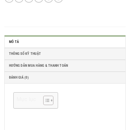
MÔ TẢ
THÔNG SỐ KỸ THUẬT
HƯỚNG DẪN MUA HÀNG & THANH TOÁN
ĐÁNH GIÁ (0)
Mục lục
Đầu ghi hình NVR 8 kênh DS-7108NI-
Q1/8P/M – Mạnh mẽ, bền bỉ và tích hợp 8