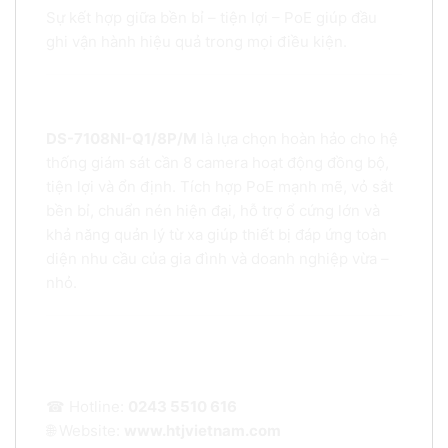
Sự kết hợp giữa bền bỉ – tiện lợi – PoE giúp đầu
ghi vận hành hiệu quả trong mọi điều kiện.
Kết luận
DS-7108NI-Q1/8P/M
là lựa chọn hoàn hảo cho hệ
thống giám sát cần 8 camera hoạt động đồng bộ,
tiện lợi và ổn định. Tích hợp PoE mạnh mẽ, vỏ sắt
bền bỉ, chuẩn nén hiện đại, hỗ trợ ổ cứng lớn và
khả năng quản lý từ xa giúp thiết bị đáp ứng toàn
diện nhu cầu của gia đình và doanh nghiệp vừa –
nhỏ.
👉 LIÊN HỆ MUA CAMERA NGAY HÔM
NAY
☎ Hotline:
0243 5510 616
🌐 Website:
www.htjvietnam.com