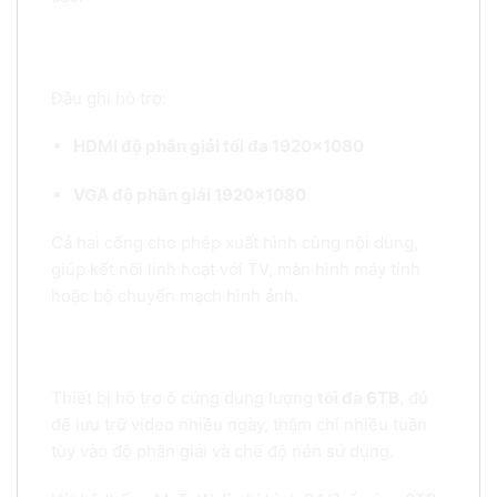
5. Xuất hình Full HD – Kết nối linh hoạt
Đầu ghi hỗ trợ:
HDMI độ phân giải tối đa 1920×1080
VGA độ phân giải 1920×1080
Cả hai cổng cho phép xuất hình cùng nội dung,
giúp kết nối linh hoạt với TV, màn hình máy tính
hoặc bộ chuyển mạch hình ảnh.
6. Hỗ trợ ổ cứng lên đến 6TB – Lưu trữ dài ngày
Thiết bị hỗ trợ ổ cứng dung lượng
tối đa 6TB
, đủ
để lưu trữ video nhiều ngày, thậm chí nhiều tuần
tùy vào độ phân giải và chế độ nén sử dụng.