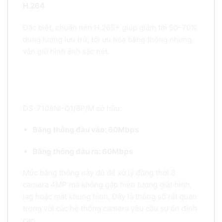
H.264
Đặc biệt, chuẩn nén H.265+ giúp giảm tới 50–70%
dung lượng lưu trữ, tối ưu hóa băng thông nhưng
vẫn giữ hình ảnh sắc nét.
4. Băng thông mạnh mẽ – Đảm bảo hệ thống hoạt
động mượt
DS-7108NI-Q1/8P/M sở hữu:
Băng thông đầu vào: 60Mbps
Băng thông đầu ra: 60Mbps
Mức băng thông này đủ để xử lý đồng thời 8
camera 4MP mà không gặp hiện tượng giật hình,
lag hoặc mất khung hình. Đây là thông số rất quan
trọng với các hệ thống camera yêu cầu sự ổn định
cao.