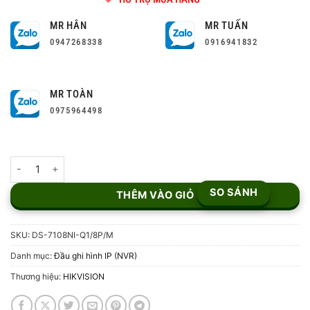
MR HÂN
MR TUẤN
0947268338
0916941832
MR TOÀN
0975964498
Đầu ghi hình NVR 8 kênh DS-7108NI-Q1/8P/M số lượng
SO SÁNH
THÊM VÀO GIỎ
SKU:
DS-7108NI-Q1/8P/M
Danh mục:
Đầu ghi hình IP (NVR)
Thương hiệu:
HIKVISION