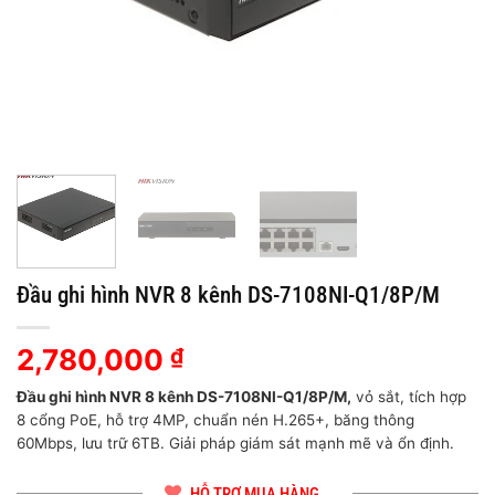
Đầu ghi hình NVR 8 kênh DS-7108NI-Q1/8P/M
2,780,000
₫
Đầu ghi hình NVR 8 kênh DS-7108NI-Q1/8P/M,
vỏ sắt, tích hợp
8 cổng PoE, hỗ trợ 4MP, chuẩn nén H.265+, băng thông
60Mbps, lưu trữ 6TB. Giải pháp giám sát mạnh mẽ và ổn định.
HỖ TRỢ MUA HÀNG