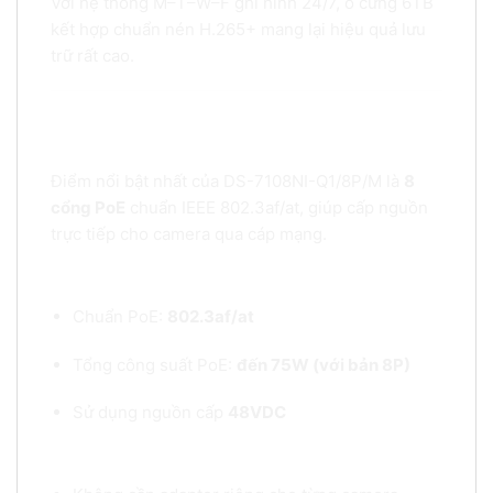
Với hệ thống M–T–W–F ghi hình 24/7, ổ cứng 6TB
kết hợp chuẩn nén H.265+ mang lại hiệu quả lưu
trữ rất cao.
7. Tích hợp 8 cổng PoE – Tiện lợi, tiết kiệm chi
phí lắp đặt
Điểm nổi bật nhất của DS-7108NI-Q1/8P/M là
8
cổng PoE
chuẩn IEEE 802.3af/at, giúp cấp nguồn
trực tiếp cho camera qua cáp mạng.
Thông số PoE:
Chuẩn PoE:
802.3af/at
Tổng công suất PoE:
đến 75W (với bản 8P)
Sử dụng nguồn cấp
48VDC
Lợi ích khi dùng PoE: