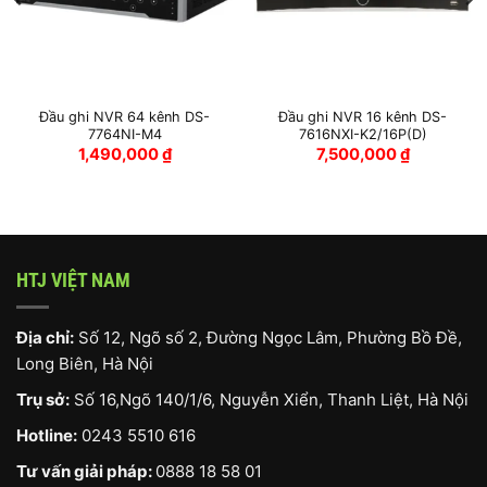
Đầu ghi NVR 64 kênh DS-
Đầu ghi NVR 16 kênh DS-
7764NI-M4
7616NXI-K2/16P(D)
1,490,000
₫
7,500,000
₫
HTJ VIỆT NAM
Địa chỉ:
Số 12, Ngõ số 2, Đường Ngọc Lâm, Phường Bồ Đề,
Long Biên, Hà Nội
Trụ sở:
Số 16,Ngõ 140/1/6, Nguyễn Xiển, Thanh Liệt, Hà Nội
Hotline:
0243 5510 616
Tư vấn giải pháp:
0888 18 58 01