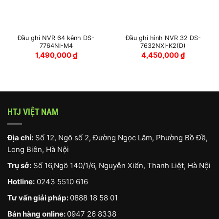
Đầu ghi NVR 64 kênh DS-
Đầu ghi hình NVR 32 DS-
7764NI-M4
7632NXI-K2(D)
1,490,000
₫
4,450,000
₫
HTJ VIỆT NAM
Địa chỉ:
Số 12, Ngõ số 2, Đường Ngọc Lâm, Phường Bồ Đề,
Long Biên, Hà Nội
Trụ sở:
Số 16,Ngõ 140/1/6, Nguyễn Xiển, Thanh Liệt, Hà Nội
Hotline:
0243 5510 616
Tư vấn giải pháp:
0888 18 58 01
Bán hàng online:
0947 26 8338