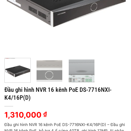
Đầu ghi hình NVR 16 kênh PoE DS-7716NXI-
K4/16P(D)
1,310,000
₫
Đầu ghi hình NVR 16 kênh PoE DS-7716NXI-K4/16P(D) – Đầu ghi
NVR 16 kênh PoE, hỗ trợ 4 ổ cứng 40TB, ghi hình 12MP, AI nhận