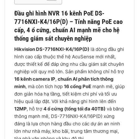
Đầu ghi hình NVR 16 kênh PoE
DS-
7716NXI-K4/16P(D) – Tính năng PoE cao
cấp, 4 ổ cứng, chuẩn AI mạnh mẽ cho hệ
thống giám sát chuyên nghiệp
Hikvision DS-7716NXI-K4/16P(D)
là dòng đầu ghi
hình cao cấp thuộc thế hệ AcuSense mới nhất,
được thiết kế để đáp ứng nhu cầu giám sát chuyên
nghiệp với quy mô lớn. Sản phẩm không chỉ hỗ trợ
16 kênh camera IP
,
chuẩn AI phân tích thông
minh
, mà còn tích hợp
16 cổng PoE
mạnh mẽ, giúp
đơn giản hóa hạ tầng, tiết kiệm chi phí và tối ưu
hiệu quả lắp đặt. Với khả năng ghi hình lên đến
12MP
, hỗ trợ
4 ổ cứng (tổng tối đa 40TB)
và băng
thông mạnh mẽ, DS-7716NXI-K4/16P(D) xứng
đáng là lựa chọn hàng đầu cho các dự án an ninh
lớn như nhà máy, kho bãi, trung tâm thương mại,
tòa nhà văn phòng và khu đô thị.