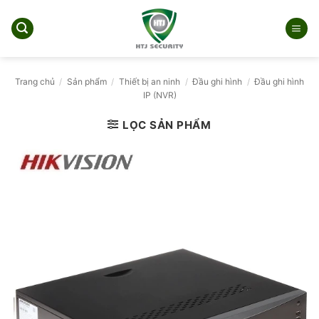
Bỏ
qua
nội
dung
Trang chủ
/
Sản phẩm
/
Thiết bị an ninh
/
Đầu ghi hình
/
Đầu ghi hình
IP (NVR)
LỌC SẢN PHẨM