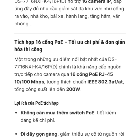
DS-7716NXI-K4/16P(D) hỗ trợ
16 camera IP
, đáp
ứng đầy đủ nhu cầu giám sát đa khu vực như cổng
ra vào, nhà kho, bãi xe, hành lang, tầng hầm, văn
phòng…
Tích hợp 16 cổng PoE – Tối ưu chi phí & đơn giản
hóa thi công
Một trong những ưu điểm nổi bật nhất của DS-
7716NXI-K4/16P(D) chính là khả năng cấp nguồn
trực tiếp cho camera qua
16 cổng PoE RJ-45
10/100 Mbps
, tương thích chuẩn
IEEE 802.3af/at
,
tổng công suất lên đến
200W
.
Lợi ích của PoE tích hợp
Không cần mua thêm switch PoE
, tiết kiệm
đáng kể chi phí.
Đi dây gọn gàng
, giảm thiểu sự cố từ nguồn rời.