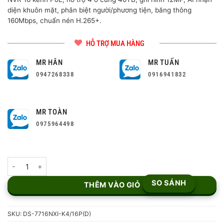
diện khuôn mặt, phân biệt người/phương tiện, băng thông
160Mbps, chuẩn nén H.265+.
HỖ TRỢ MUA HÀNG
MR HÂN
MR TUẤN
0947268338
0916941832
MR TOÀN
0975964498
Đầu ghi hình NVR 16 kênh PoE DS-7716NXI-K4/16P(D) số lượng
SO SÁNH
THÊM VÀO GIỎ
SKU:
DS-7716NXI-K4/16P(D)