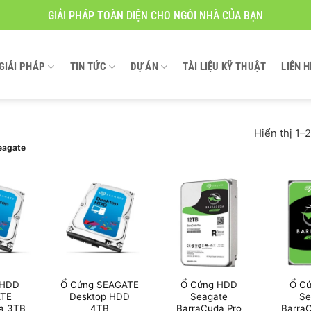
GIẢI PHÁP TOÀN DIỆN CHO NGÔI NHÀ CỦA BẠN
GIẢI PHÁP
TIN TỨC
DỰ ÁN
TÀI LIỆU KỸ THUẬT
LIÊN H
Hiển thị 1–
eagate
 HDD
Ổ Cứng SEAGATE
Ổ Cứng HDD
Ổ C
TE
Desktop HDD
Seagate
Se
a 3TB
4TB
BarraCuda Pro
Barra