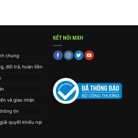
KẾT NỐI MXH
ịnh chung
, đổi trả, hoàn tiền
h
án
ển và giao nhận
thông tin
giải quyết khiếu nại