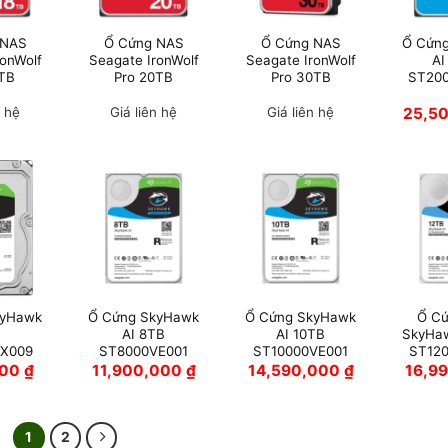
 NAS
Ổ Cứng NAS
Ổ Cứng NAS
Ổ Cứn
ronWolf
Seagate IronWolf
Seagate IronWolf
AI
8TB
Pro 20TB
Pro 30TB
ST20
n hệ
Giá liên hệ
Giá liên hệ
25,5
kyHawk
Ổ Cứng SkyHawk
Ổ Cứng SkyHawk
Ổ C
AI 8TB
AI 10TB
SkyHaw
X009
ST8000VE001
ST10000VE001
ST12
000
₫
11,900,000
₫
14,590,000
₫
16,9
1
2