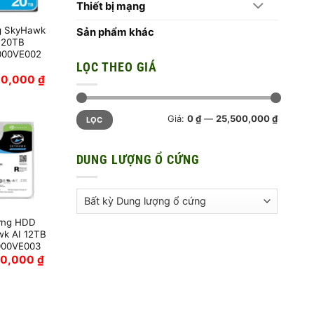
Thiết bị mạng
g SkyHawk
Sản phẩm khác
 20TB
000VE002
LỌC THEO GIÁ
00,000
₫
Giá
Giá
Giá:
0 ₫
—
25,500,000 ₫
LỌC
tối
tối
thiểu
đa
DUNG LƯỢNG Ổ CỨNG
ứng HDD
k AI 12TB
000VE003
90,000
₫