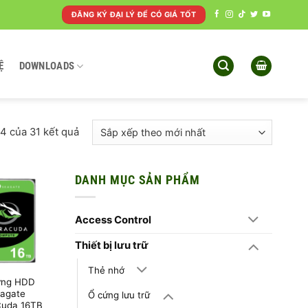
ĐĂNG KÝ ĐẠI LÝ ĐỂ CÓ GIÁ TỐT
Ệ
DOWNLOADS
Đã
24 của 31 kết quả
sắp
xếp
theo
DANH MỤC SẢN PHẨM
mới
nhất
Access Control
Thiết bị lưu trữ
Thẻ nhớ
ứng HDD
agate
Ổ cứng lưu trữ
Cuda 16TB