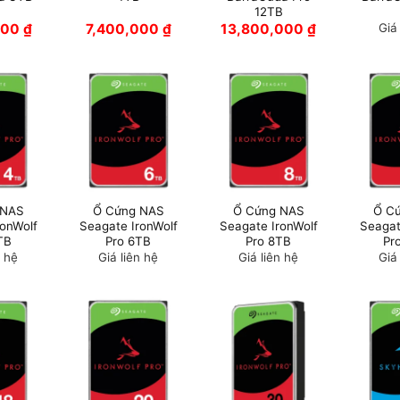
12TB
000
₫
7,400,000
₫
13,800,000
₫
Giá
 NAS
Ổ Cứng NAS
Ổ Cứng NAS
Ổ C
ronWolf
Seagate IronWolf
Seagate IronWolf
Seagat
TB
Pro 6TB
Pro 8TB
Pr
n hệ
Giá liên hệ
Giá liên hệ
Giá