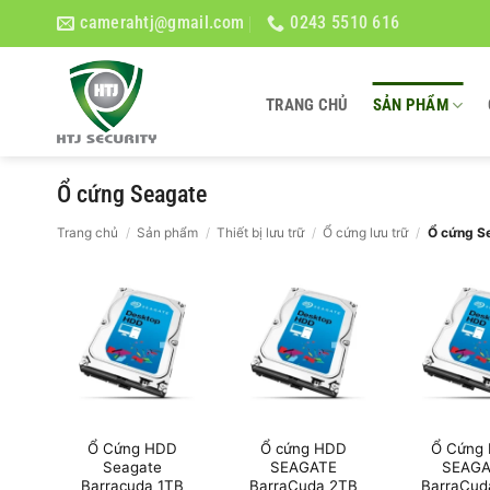
Bỏ
camerahtj@gmail.com
0243 5510 616
qua
nội
dung
TRANG CHỦ
SẢN PHẨM
Ổ cứng Seagate
Trang chủ
/
Sản phẩm
/
Thiết bị lưu trữ
/
Ổ cứng lưu trữ
/
Ổ cứng S
Ổ Cứng HDD
Ổ cứng HDD
Ổ Cứng
Seagate
SEAGATE
SEAGA
Barracuda 1TB
BarraCuda 2TB
BarraCud