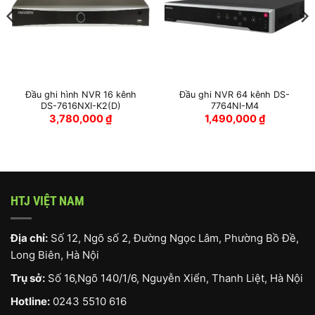
Đầu ghi hình NVR 16 kênh
Đầu ghi NVR 64 kênh DS-
DS-7616NXI-K2(D)
7764NI-M4
3,780,000
₫
1,490,000
₫
HTJ VIỆT NAM
Địa chỉ:
Số 12, Ngõ số 2, Đường Ngọc Lâm, Phường Bồ Đề,
Long Biên, Hà Nội
Trụ sở:
Số 16,Ngõ 140/1/6, Nguyễn Xiển, Thanh Liệt, Hà Nội
Hotline:
0243 5510 616