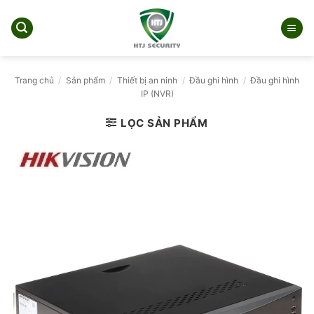
Bỏ
qua
nội
dung
Trang chủ
/
Sản phẩm
/
Thiết bị an ninh
/
Đầu ghi hình
/
Đầu ghi hình
IP (NVR)
LỌC SẢN PHẨM