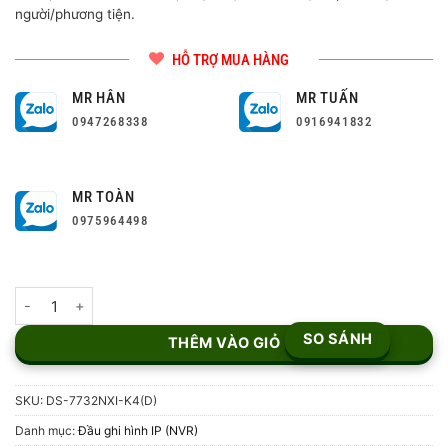
người/phương tiện.
HỖ TRỢ MUA HÀNG
MR HÂN
MR TUẤN
0947268338
0916941832
MR TOÀN
0975964498
Đầu ghi hình NVR 32 kênh DS-7732NXI-K4(D) số lượng
SO SÁNH
THÊM VÀO GIỎ
SKU:
DS-7732NXI-K4(D)
Danh mục:
Đầu ghi hình IP (NVR)