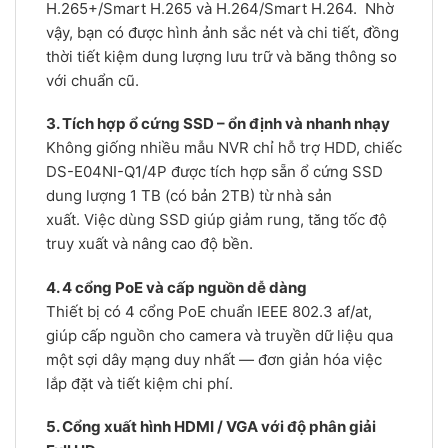
H.265+/Smart H.265 và H.264/Smart H.264. Nhờ
vậy, bạn có được hình ảnh sắc nét và chi tiết, đồng
thời tiết kiệm dung lượng lưu trữ và băng thông so
với chuẩn cũ.
3. Tích hợp ổ cứng SSD – ổn định và nhanh nhạy
Không giống nhiều mẫu NVR chỉ hỗ trợ HDD, chiếc
DS-E04NI-Q1/4P được tích hợp sẵn ổ cứng SSD
dung lượng 1 TB (có bản 2TB) từ nhà sản
xuất. Việc dùng SSD giúp giảm rung, tăng tốc độ
truy xuất và nâng cao độ bền.
4. 4 cổng PoE và cấp nguồn dễ dàng
Thiết bị có 4 cổng PoE chuẩn IEEE 802.3 af/at,
giúp cấp nguồn cho camera và truyền dữ liệu qua
một sợi dây mạng duy nhất — đơn giản hóa việc
lắp đặt và tiết kiệm chi phí.
5. Cổng xuất hình HDMI / VGA với độ phân giải