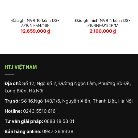
Đầu ghi NVR 16 kênh DS-
Đầu ghi hình NVR 4 kênh DS-
7716NI-M4/16P
7104NI-Q1/4P/M
12,659,000
₫
2,160,000
₫
HTJ VIỆT NAM
Địa chỉ:
Số 12, Ngõ số 2, Đường Ngọc Lâm, Phường Bồ Đề,
Long Biên, Hà Nội
Trụ sở:
Số 16,Ngõ 140/1/6, Nguyễn Xiển, Thanh Liệt, Hà Nội
Hotline:
0243 5510 616
Tư vấn giải pháp:
0888 18 58 01
Bán hàng online:
0947 26 8338