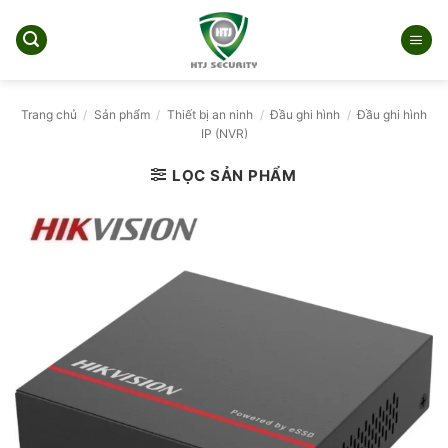
Bỏ
qua
nội
dung
Trang chủ
/
Sản phẩm
/
Thiết bị an ninh
/
Đầu ghi hình
/
Đầu ghi hình
IP (NVR)
LỌC SẢN PHẨM