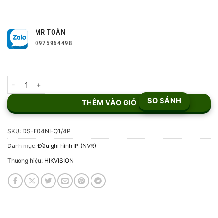
MR TOÀN
0975964498
Đầu Ghi Hình NVR 4 Kênh POE DS-E04NI-Q1/4P số lượng
SO SÁNH
THÊM VÀO GIỎ
SKU:
DS-E04NI-Q1/4P
Danh mục:
Đầu ghi hình IP (NVR)
Thương hiệu:
HIKVISION