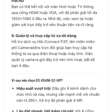
Full HD
Bạn có thể kết nối với màn hình hoặc TV thông
qua cổng HDMI hoặc VGA, với độ phân giải tối đa
1920×1080 ở đầu ra. Nhờ đó, việc xem lại hoặc
giám sát trực tiếp trở nên thuận tiện và rõ ràng.
6. Quản lý và truy cập từ xa dễ dàng
Hỗ trợ dịch vụ Hik-Connect P2P, tên miền miễn
phí Cameraddns trọn đời giúp bạn truy cập hệ
thống từ xa qua điện thoại hoặc máy tính. Việc
quản lý camera giờ đây trở nên linh hoạt, bất kể
bạn ở đâu.
Vì sao nên chọn DS-E04NI-Q1/4P?
Hiệu suất vượt trội:
Đầu ghi 4 kênh dành cho
mức nhỏ và vừa, nhưng vẫn mạnh mẽ với chuẩn
nén H.265+, hỗ trợ độ phân giải 4 MP.
Lắp đặt nhanh, tiết kiệm chi phí:
Với 4 cổng