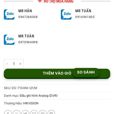
HỖ TRỢ MUA HÀNG
MR HÂN
MR TUẤN
0947268338
0916941832
MR TOÀN
0975964498
Đầu ghi hình NVR 4 kênh DS-7104NI-Q1/M số lượng
SO SÁNH
THÊM VÀO GIỎ
SKU:
DS-7104NI-Q1/M
Danh mục:
Đầu ghi hình Analog (DVR)
Thương hiệu:
HIKVISION