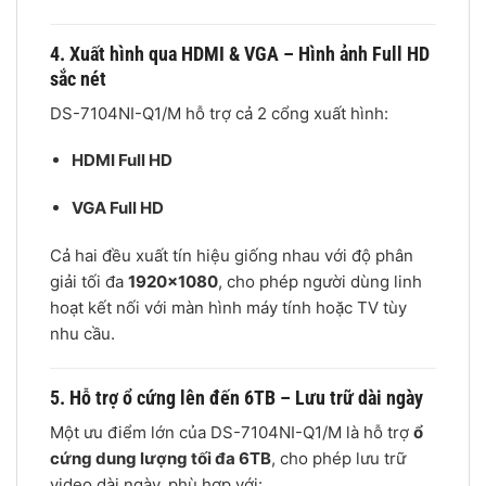
4. Xuất hình qua HDMI & VGA – Hình ảnh Full HD
sắc nét
DS-7104NI-Q1/M hỗ trợ cả 2 cổng xuất hình:
HDMI Full HD
VGA Full HD
Cả hai đều xuất tín hiệu giống nhau với độ phân
giải tối đa
1920×1080
, cho phép người dùng linh
hoạt kết nối với màn hình máy tính hoặc TV tùy
nhu cầu.
5. Hỗ trợ ổ cứng lên đến 6TB – Lưu trữ dài ngày
Một ưu điểm lớn của DS-7104NI-Q1/M là hỗ trợ
ổ
cứng dung lượng tối đa 6TB
, cho phép lưu trữ
video dài ngày, phù hợp với: