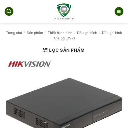
Bỏ
qua
nội
dung
Trang chủ
/
Sản phẩm
/
Thiết bị an ninh
/
Đầu ghi hình
/
Đầu ghi hình
Analog (DVR)
LỌC SẢN PHẨM