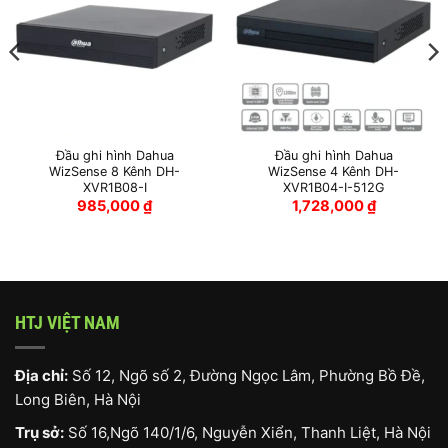
Đầu ghi hình Dahua
Đầu ghi hình Dahua
WizSense 8 Kênh DH-
WizSense 4 Kênh DH-
XVR1B08-I
XVR1B04-I-512G
985,000
₫
1,728,000
₫
HTJ VIỆT NAM
Địa chỉ:
Số 12, Ngõ số 2, Đường Ngọc Lâm, Phường Bồ Đề,
Long Biên, Hà Nội
Trụ sở:
Số 16,Ngõ 140/1/6, Nguyễn Xiển, Thanh Liệt, Hà Nội