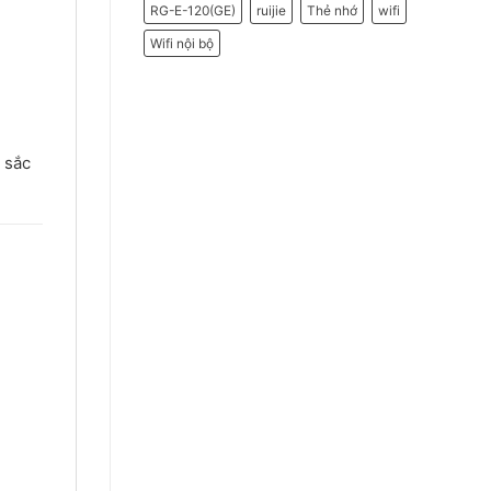
RG-E-120(GE)
ruijie
Thẻ nhớ
wifi
Wifi nội bộ
 sắc