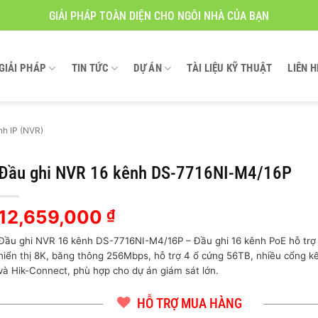
GIẢI PHÁP TOÀN DIỆN CHO NGÔI NHÀ CỦA BẠN
GIẢI PHÁP
TIN TỨC
DỰ ÁN
TÀI LIỆU KỸ THUẬT
LIÊN H
nh IP (NVR)
Đầu ghi NVR 16 kênh DS-7716NI-M4/16P
12,659,000
₫
Đầu ghi NVR 16 kênh DS-7716NI-M4/16P – Đầu ghi 16 kênh PoE hỗ trợ
hiển thị 8K, băng thông 256Mbps, hỗ trợ 4 ổ cứng 56TB, nhiều cổng k
và Hik-Connect, phù hợp cho dự án giám sát lớn.
HỖ TRỢ MUA HÀNG