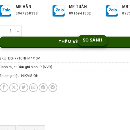
MR HÂN
MR TUẤN
MR 
0947268338
0916941832
097
Đầu ghi NVR 16 kênh DS-7716NI-M4/16P số lượng
SO SÁNH
THÊM VÀO GIỎ
SKU:
DS-7716NI-M4/16P
Danh mục:
Đầu ghi hình IP (NVR)
Thương hiệu:
HIKVISION