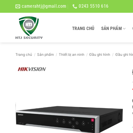
Bỏ
camerahtj@gmail.com
0243 5510 616
qua
nội
dung
TRANG CHỦ
SẢN PHẨM
Trang chủ
/
Sản phẩm
/
Thiết bị an ninh
/
Đầu ghi hình
/
Đầu ghi hì