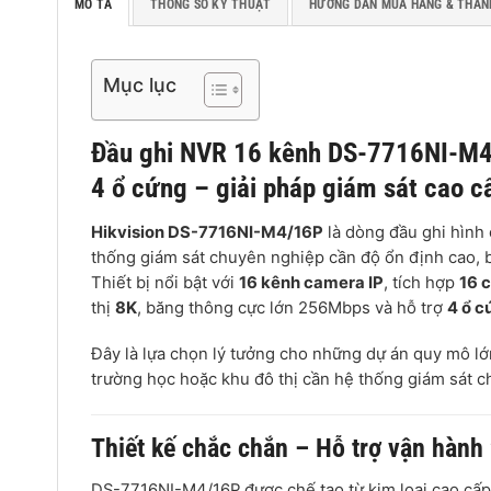
MÔ TẢ
THÔNG SỐ KỸ THUẬT
HƯỚNG DẪN MUA HÀNG & THAN
Mục lục
Đầu ghi NVR 16 kênh
DS-7716NI-M4/1
4 ổ cứng – giải pháp giám sát cao c
Hikvision DS-7716NI-M4/16P
là dòng đầu ghi hình 
thống giám sát chuyên nghiệp cần độ ổn định cao, b
Thiết bị nổi bật với
16 kênh camera IP
, tích hợp
16 
thị
8K
, băng thông cực lớn 256Mbps và hỗ trợ
4 ổ c
Đây là lựa chọn lý tưởng cho những dự án quy mô lớ
trường học hoặc khu đô thị cần hệ thống giám sát 
Thiết kế chắc chắn – Hỗ trợ vận hành
DS-7716NI-M4/16P được chế tạo từ kim loại cao cấp,