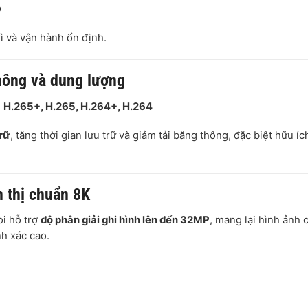
p
ì và vận hành ổn định.
hông và dung lượng
:
H.265+,
H.265,
H.264+,
H.264
rữ
, tăng thời gian lưu trữ và giảm tải băng thông, đặc biệt hữu íc
n thị chuẩn 8K
i hỗ trợ
độ phân giải ghi hình lên đến 32MP
, mang lại hình ảnh 
nh xác cao.