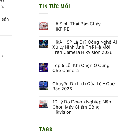
TIN TỨC MỚI
n.
g sản
Hệ Sinh Thái Báo Cháy
HIKFIRE
Không
có
HikAI-ISP Là Gì? Công Nghệ AI
bình
luận
Xử Lý Hình Ảnh Thế Hệ Mới
ở
Trên Camera Hikvision 2026
Hệ
ồn
Sinh
Không
Thái
có
Báo
Top 5 Lỗi Khi Chọn Ổ Cứng
bình
Cháy
luận
Cho Camera
HIKFIRE
ở
HikAI-
Không
ISP
có
Là
Chuyến Du Lịch Cửa Lò – Quê
bình
Gì?
luận
Bác 2026
Công
ở
Nghệ
Top
Không
AI
5
có
Xử
Lỗi
10 Lý Do Doanh Nghiệp Nên
bình
Lý
Khi
luận
Chọn Máy Chấm Công
Hình
Chọn
ở
Hikvision
Ảnh
Ổ
Chuyến
Thế
Cứng
Du
Không
Hệ
Cho
Lịch
có
Mới
Camera
Cửa
bình
Trên
Lò
TAGS
luận
Camera
–
ở
Hikvision
Quê