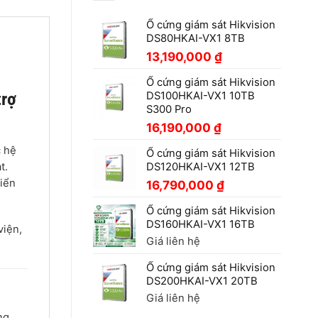
Ổ cứng giám sát Hikvision
DS80HKAI-VX1 8TB
13,190,000
₫
Ổ cứng giám sát Hikvision
trợ
DS100HKAI-VX1 10TB
S300 Pro
16,190,000
₫
c hệ
Ổ cứng giám sát Hikvision
t.
DS120HKAI-VX1 12TB
hiển
16,790,000
₫
Ổ cứng giám sát Hikvision
DS160HKAI-VX1 16TB
viện,
Giá liên hệ
Ổ cứng giám sát Hikvision
DS200HKAI-VX1 20TB
Giá liên hệ
ng