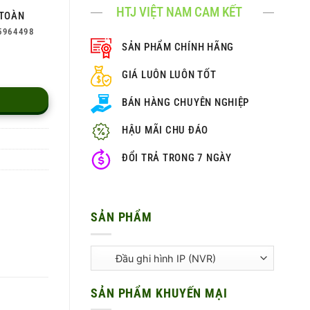
HTJ VIỆT NAM CAM KẾT
TOÀN
5964498
SẢN PHẨM CHÍNH HÃNG
GIÁ LUÔN LUÔN TỐT
BÁN HÀNG CHUYÊN NGHIỆP
HẬU MÃI CHU ĐÁO
ĐỔI TRẢ TRONG 7 NGÀY
SẢN PHẨM
SẢN PHẨM KHUYẾN MẠI