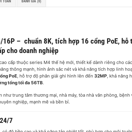
H TOÁN
ĐÁNH GIÁ (0)
6P – chuẩn 8K, tích hợp 16 cổng PoE, hỗ 
ấp cho doanh nghiệp
cao cấp thuộc series M4 thế hệ mới, thiết kế dành riêng cho cá
ăng thông mạnh, hình ảnh sắc nét và khả năng tích hợp linh hoạ
cổng PoE
, hỗ trợ độ phân giải ghi hình lên đến
32MP
, khả năng 
ứng tổng tối đa 56TB
.
n như trung tâm thương mại, nhà máy, tòa nhà văn phòng, bệnh 
chuyên nghiệp, mạnh mẽ và bền bỉ.
 24/7
 có độ bền cao và khả năng tản nhiệt tốt, phù hợp cho môi trườ