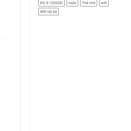
RG-E-120(GE)
ruijie
Thẻ nhớ
wifi
Wifi nội bộ