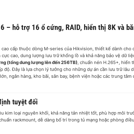
– hỗ trợ 16 ổ cứng, RAID, hiển thị 8K và b
 cao cấp thuộc dòng M-series của Hikvision, thiết kế dành cho 
cực cao, dung lượng lưu trữ khổng lồ và khả năng bảo vệ dữ liệu
ứng (tổng dung lượng lên đến 256TB)
, chuẩn nén H.265+, hiển th
độ. Đây là lựa chọn lý tưởng cho những dự án cần lưu trữ lâu d
lớn, ngân hàng, kho bãi, sân bay, bệnh viện hoặc các trung tâm 
ịnh tuyệt đối
 kim loại nguyên khối, khả năng tản nhiệt tốt, phù hợp môi tr
t chuẩn rackmount, dễ dàng bố trí trong tủ mạng hoặc phòng điề