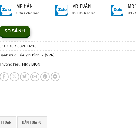
MR HÂN
MR TUẤN
MR 
0947268338
0916941832
097
SO SÁNH
SKU:
DS-9632NI-M16
Danh mục:
Đầu ghi hình IP (NVR)
Thương hiệu:
HIKVISION
H TOÁN
ĐÁNH GIÁ (0)