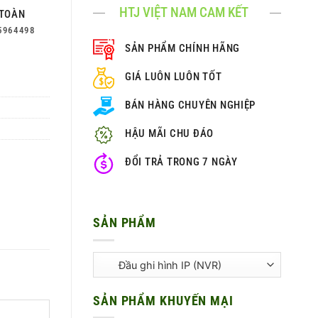
HTJ VIỆT NAM CAM KẾT
TOÀN
5964498
SẢN PHẨM CHÍNH HÃNG
GIÁ LUÔN LUÔN TỐT
BÁN HÀNG CHUYÊN NGHIỆP
HẬU MÃI CHU ĐÁO
ĐỔI TRẢ TRONG 7 NGÀY
SẢN PHẨM
SẢN PHẨM KHUYẾN MẠI