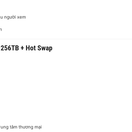
iều người xem
n
n 256TB + Hot Swap
trung tâm thương mại