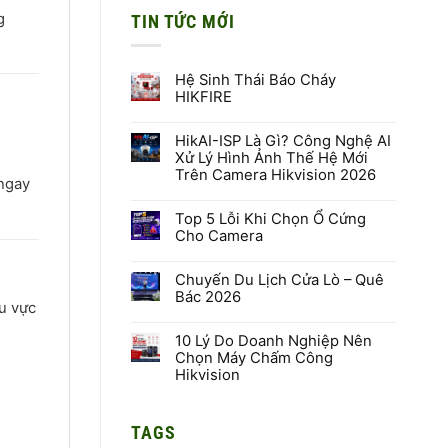
g
TIN TỨC MỚI
Hệ Sinh Thái Báo Cháy
HIKFIRE
Không
có
HikAI-ISP Là Gì? Công Nghệ AI
bình
luận
Xử Lý Hình Ảnh Thế Hệ Mới
ở
Trên Camera Hikvision 2026
Hệ
 ngay
Sinh
Không
Thái
có
Báo
Top 5 Lỗi Khi Chọn Ổ Cứng
bình
Cháy
luận
Cho Camera
HIKFIRE
ở
HikAI-
Không
ISP
có
Là
Chuyến Du Lịch Cửa Lò – Quê
bình
Gì?
luận
Bác 2026
Công
ở
hu vực
Nghệ
Top
Không
AI
5
có
Xử
Lỗi
10 Lý Do Doanh Nghiệp Nên
bình
Lý
Khi
luận
Chọn Máy Chấm Công
Hình
Chọn
ở
Hikvision
Ảnh
Ổ
Chuyến
Thế
Cứng
Du
Không
Hệ
Cho
Lịch
có
Mới
Camera
Cửa
bình
Trên
Lò
TAGS
luận
Camera
–
ở
Hikvision
Quê