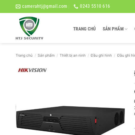
Bỏ
camerahtj@gmail.com
0243 5510 616
qua
nội
dung
TRANG CHỦ
SẢN PHẨM
Trang chủ
/
Sản phẩm
/
Thiết bị an ninh
/
Đầu ghi hình
/
Đầu ghi hì