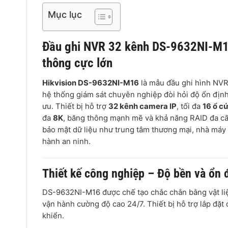
Mục lục
Đầu ghi NVR 32 kênh
DS-9632NI-M16 
thông cực lớn
Hikvision DS-9632NI-M16
là mẫu đầu ghi hình NVR
hệ thống giám sát chuyên nghiệp đòi hỏi độ ổn định 
ưu. Thiết bị hỗ trợ
32 kênh camera IP
, tối đa
16 ổ c
đa
8K
, băng thông mạnh mẽ và khả năng RAID đa cấp 
bảo mật dữ liệu như trung tâm thương mại, nhà máy 
hành an ninh.
Thiết kế công nghiệp – Độ bền và ổn đ
DS-9632NI-M16 được chế tạo chắc chắn bằng vật liệu
vận hành cường độ cao 24/7. Thiết bị hỗ trợ lắp đặ
khiển.