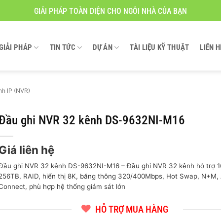
GIẢI PHÁP TOÀN DIỆN CHO NGÔI NHÀ CỦA BẠN
GIẢI PHÁP
TIN TỨC
DỰ ÁN
TÀI LIỆU KỸ THUẬT
LIÊN H
nh IP (NVR)
Đầu ghi NVR 32 kênh DS-9632NI-M16
Giá liên hệ
Đầu ghi NVR 32 kênh DS-9632NI-M16 – Đầu ghi NVR 32 kênh hỗ trợ 1
256TB, RAID, hiển thị 8K, băng thông 320/400Mbps, Hot Swap, N+M, 
Connect, phù hợp hệ thống giám sát lớn
HỖ TRỢ MUA HÀNG