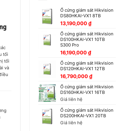
Ổ cứng giám sát Hikvision
DS80HKAI-VX1 8TB
13,190,000
₫
ăng
Ổ cứng giám sát Hikvision
DS100HKAI-VX1 10TB
S300 Pro
các
16,190,000
₫
 tối
ị tối
Ổ cứng giám sát Hikvision
ài và
DS120HKAI-VX1 12TB
điều
16,790,000
₫
Ổ cứng giám sát Hikvision
DS160HKAI-VX1 16TB
Giá liên hệ
Ổ cứng giám sát Hikvision
ường
DS200HKAI-VX1 20TB
u
Giá liên hệ