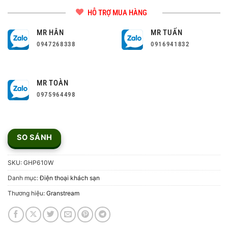
HỖ TRỢ MUA HÀNG
MR HÂN
MR TUẤN
0947268338
0916941832
MR TOÀN
0975964498
SO SÁNH
SKU:
GHP610W
Danh mục:
Điện thoại khách sạn
Thương hiệu:
Granstream