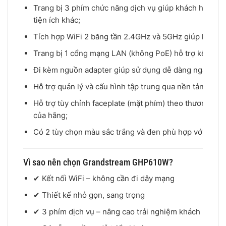
Trang bị 3 phím chức năng dịch vụ giúp khách hàng dễ
tiện ích khác;
Tích hợp WiFi 2 băng tần 2.4GHz và 5GHz giúp kết nối 
Trang bị 1 cổng mạng LAN (không PoE) hỗ trợ kết nối có
Đi kèm nguồn adapter giúp sử dụng dễ dàng ngay khi l
Hỗ trợ quản lý và cấu hình tập trung qua nền tảng Clo
Hỗ trợ tùy chỉnh faceplate (mặt phím) theo thương hi
của hãng;
Có 2 tùy chọn màu sắc trắng và đen phù hợp với nhiều
Vì sao nên chọn Grandstream GHP610W?
✔ Kết nối WiFi – không cần đi dây mạng
✔ Thiết kế nhỏ gọn, sang trọng
✔ 3 phím dịch vụ – nâng cao trải nghiệm khách hàng