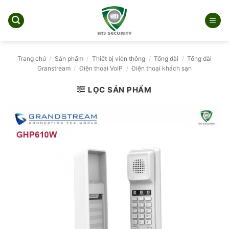
Bỏ
qua
nội
dung
Trang chủ
/
Sản phẩm
/
Thiết bị viễn thông
/
Tổng đài
/
Tổng đài
Granstream
/
Điện thoại VoIP
/
Điện thoại khách sạn
LỌC SẢN PHẨM