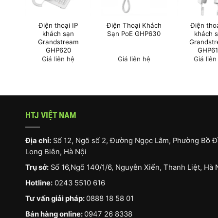
Điện thoại IP
Điện Thoại Khách
Điện thoạ
khách sạn
Sạn PoE GHP630
khách 
Grandstream
Grandst
GHP620
GHP61
Giá liên hệ
Giá liên hệ
Giá liên
HTJ VIỆT NAM
Địa chỉ:
Số 12, Ngõ số 2, Đường Ngọc Lâm, Phường Bồ Đ
Long Biên, Hà Nội
Trụ sở:
Số 16,Ngõ 140/1/6, Nguyễn Xiển, Thanh Liệt, Hà 
Hotline:
0243 5510 616
Tư vấn giải pháp:
0888 18 58 01
Bán hàng online:
0947 26 8338