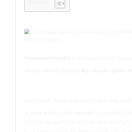
Mục lục
Điện thoại IP khách sạn Grandstream
Grandstream GHP621 – Điện thoại IP kh
Grandstream GHP621
là dòng điện thoại IP chuyên
Nếu bạn cần một giải pháp
đẹp – chuyên nghiệp – n
Tính năng nổi bật của điện thoại IP
Điện thoại IP Grandstream GHP621 được thiết kế tối
Trang bị 6 phím chức năng dịch vụ giúp khách hàn
Hỗ trợ cấp nguồn PoE giúp triển khai nhanh gọn, 
Tích hợp khả năng tùy chỉnh faceplate hiển thị lo