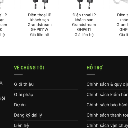
i IP
Điện thoại IP
Điện thoại IP
Điện t
sạn
khách sạn
khách sạn
khác
ream
Grandstream
Grandstream
Grand
0
GHP611W
GHP611
GHP
 hệ
Giá liên hệ
Giá liên hệ
Giá l
VỀ CHÚNG TÔI
HỖ TRỢ
ề,
Giới thiệu
Chính sách & quy đ
Giải pháp
Chính sách kiểm hàng
Nội
Dự án
Chính sách bảo hàn
Đăng ký đại lý
Chính sách thanh to
Liên hệ
Chính sách vận chuy