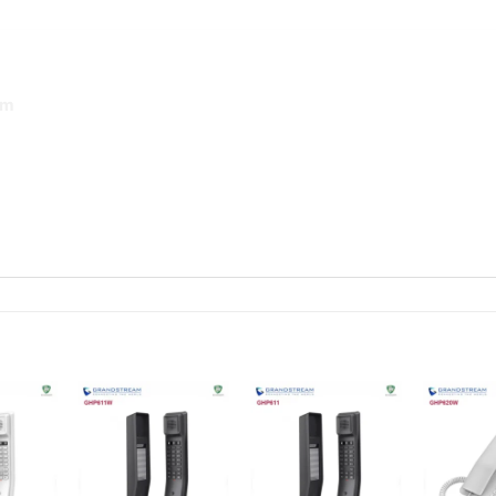
ính hãng
am