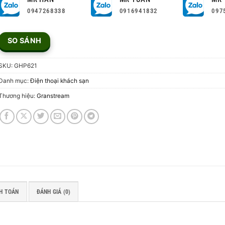
0947268338
0916941832
097
SO SÁNH
SKU:
GHP621
Danh mục:
Điện thoại khách sạn
Thương hiệu:
Granstream
H TOÁN
ĐÁNH GIÁ (0)