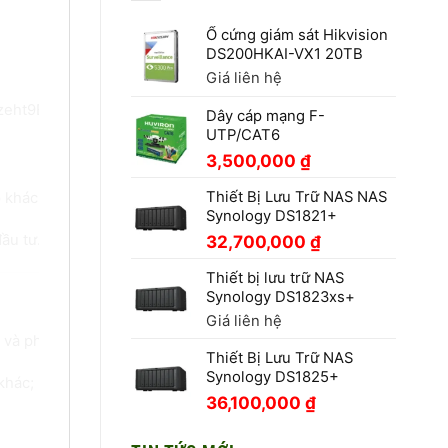
Ổ cứng giám sát Hikvision
DS200HKAI-VX1 20TB
g trọng
Giá liên hệ
Dây cáp mạng F-
UTP/CAT6
3,500,000
₫
Thiết Bị Lưu Trữ NAS NAS
p khách hàng thao tác nhanh chóng và thuận tiện. Thiết kế san
Synology DS1821+
32,700,000
₫
ầu tư.
Thiết bị lưu trữ NAS
Synology DS1823xs+
Giá liên hệ
 và phù hợp nhiều phong cách nội thất;
Thiết Bị Lưu Trữ NAS
Synology DS1825+
khác;
36,100,000
₫