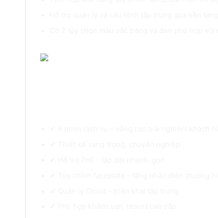
Hỗ trợ quản lý và cấu hình tập trung qua nền tảng
Có 2 tùy chọn màu sắc trắng và đen phù hợp với n
Vì sao nên chọn Grandstream GHP62
✔ 6 phím dịch vụ – nâng cao trải nghiệm khách 
✔ Thiết kế sang trọng, chuyên nghiệp
✔ Hỗ trợ PoE – lắp đặt nhanh, gọn
✔ Tùy chỉnh faceplate – tăng nhận diện thương h
✔ Quản lý Cloud – triển khai tập trung
✔ Phù hợp khách sạn, resort cao cấp