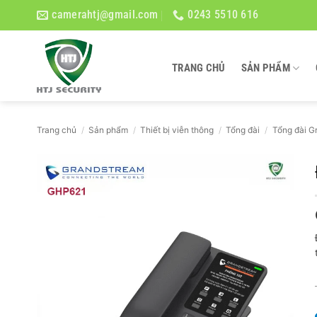
Bỏ
camerahtj@gmail.com
0243 5510 616
qua
nội
dung
TRANG CHỦ
SẢN PHẨM
Trang chủ
/
Sản phẩm
/
Thiết bị viễn thông
/
Tổng đài
/
Tổng đài G