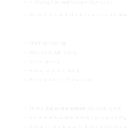
✔ Thương hiệu Grandstream (USA) uy tín
👉 Đây là thiết bị dành cho đơn vị lưu trú muốn
chuẩ
Ứng dụng thực tế
Khách sạn cao cấp
Resort, khu nghỉ dưỡng
Căn hộ dịch vụ
Homestay chuyên nghiệp
Hệ thống lưu trú tiêu chuẩn cao
Lưu ý khi sử dụng
Thiết bị
không kèm adapter
, cần sử dụng PoE
Nên thiết kế faceplate để tăng nhận diện thương
Cấu hình Cloud để quản lý nhiều phòng hiệu quả