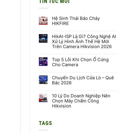
TIN TỨC MỚI
Hệ Sinh Thái Báo Cháy
HIKFIRE
Không
có
HikAI-ISP Là Gì? Công Nghệ AI
bình
luận
Xử Lý Hình Ảnh Thế Hệ Mới
ở
Trên Camera Hikvision 2026
Hệ
Sinh
Không
Thái
có
Báo
Top 5 Lỗi Khi Chọn Ổ Cứng
bình
Cháy
luận
Cho Camera
HIKFIRE
ở
HikAI-
Không
ISP
có
Là
Chuyến Du Lịch Cửa Lò – Quê
bình
Gì?
luận
Bác 2026
Công
ở
Nghệ
Top
Không
AI
5
có
Xử
Lỗi
10 Lý Do Doanh Nghiệp Nên
bình
Lý
Khi
luận
Chọn Máy Chấm Công
Hình
Chọn
ở
Hikvision
Ảnh
Ổ
Chuyến
Thế
Cứng
Du
Không
Hệ
Cho
Lịch
có
Mới
Camera
Cửa
bình
Trên
Lò
TAGS
luận
Camera
–
ở
Hikvision
Quê
10
2026
Bác
Lý