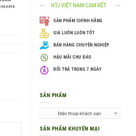
HTJ VIỆT NAM CAM KẾT
5964498
SẢN PHẨM CHÍNH HÃNG
GIÁ LUÔN LUÔN TỐT
BÁN HÀNG CHUYÊN NGHIỆP
HẬU MÃI CHU ĐÁO
ĐỔI TRẢ TRONG 7 NGÀY
SẢN PHẨM
SẢN PHẨM KHUYẾN MẠI