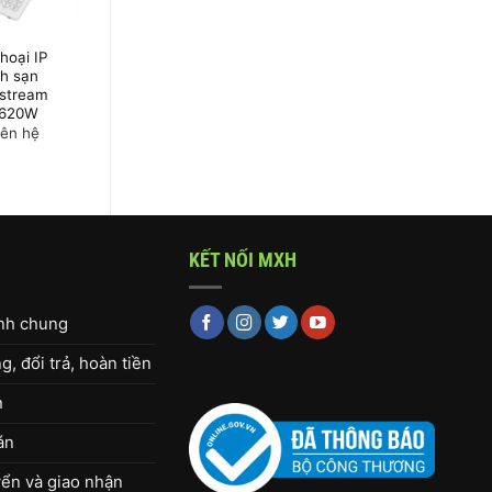
hoại IP
Điện thoại IP
h sạn
khách sạn
stream
Grandstream
620W
GHP610W
iên hệ
Giá liên hệ
KẾT NỐI MXH
ịnh chung
, đổi trả, hoàn tiền
h
án
ển và giao nhận