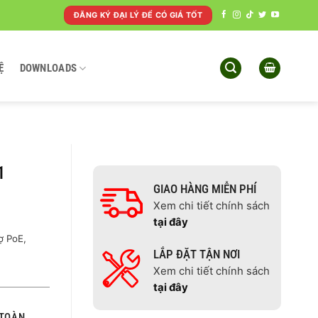
ĐĂNG KÝ ĐẠI LÝ ĐỂ CÓ GIÁ TỐT
Ệ
DOWNLOADS
1
GIAO HÀNG MIỄN PHÍ
Xem chi tiết chính sách
tại đây
ợ PoE,
LẮP ĐẶT TẬN NƠI
Xem chi tiết chính sách
tại đây
TOÀN