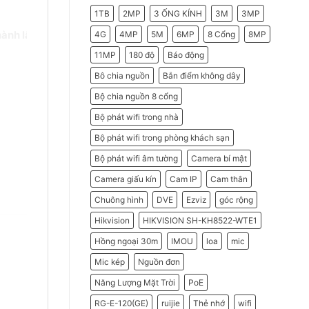
2026
Do
1TB
2MP
3 ỐNG KÍNH
3M
3MP
Doanh
Nghiệp
Nên
ành lâu dài
.
4G
4MP
5M
6MP
8 Cổng
8MP
Chọn
Máy
11MP
180 độ
Báo động
Chấm
Công
Hikvision
Bô chia nguồn
Bắn điểm không dây
Bộ chia nguồn 8 cổng
Bộ phát wifi trong nhà
Bộ phát wifi trong phòng khách sạn
Bộ phát wifi âm tường
Camera bí mật
Camera giấu kín
Cam IP
Cam thân
Chuông hình
DVE
Ezviz
góc rộng
Hikvision
HIKVISION SH-KH8522-WTE1
Hồng ngoại 30m
IMOU
loa
mic
Mic kép
Nguồn đơn
Năng Lượng Mặt Trời
PoE
RG-E-120(GE)
ruijie
Thẻ nhớ
wifi