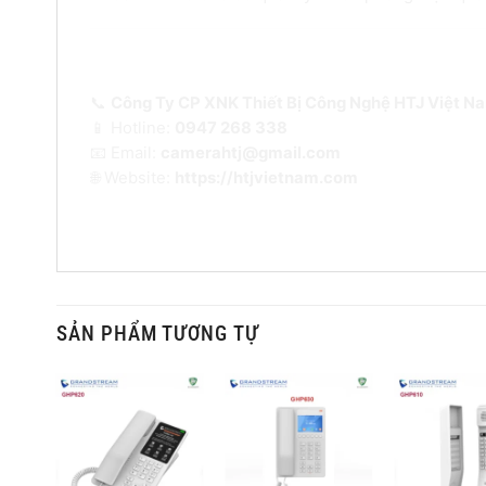
Liên hệ mua Grandstream GHP621 ch
📞
Công Ty CP XNK Thiết Bị Công Nghệ HTJ Việt N
📱 Hotline:
0947 268 338
📧 Email:
camerahtj@gmail.com
🌐 Website:
https://htjvietnam.com
SẢN PHẨM TƯƠNG TỰ