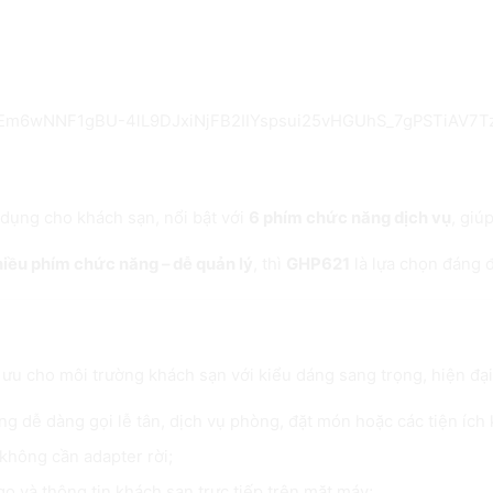
 GHP621 – 6 phím dịch vụ, PoE, thiết kế san
ách sạn cao cấp, tối ưu trải nghiệm lưu trú
 dụng cho khách sạn, nổi bật với
6 phím chức năng dịch vụ
, giú
hiều phím chức năng – dễ quản lý
, thì
GHP621
là lựa chọn đáng đ
 Grandstream GHP621
 ưu cho môi trường khách sạn với kiểu dáng sang trọng, hiện đại
g dễ dàng gọi lễ tân, dịch vụ phòng, đặt món hoặc các tiện ích 
không cần adapter rời;
go và thông tin khách sạn trực tiếp trên mặt máy;