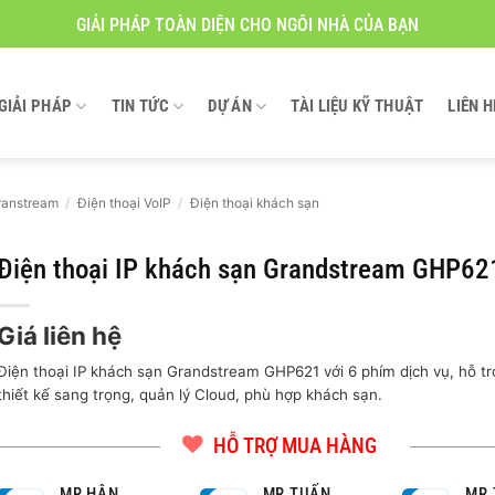
GIẢI PHÁP TOÀN DIỆN CHO NGÔI NHÀ CỦA BẠN
GIẢI PHÁP
TIN TỨC
DỰ ÁN
TÀI LIỆU KỸ THUẬT
LIÊN H
ranstream
/
Điện thoại VoIP
/
Điện thoại khách sạn
Điện thoại IP khách sạn Grandstream GHP62
Giá liên hệ
Điện thoại IP khách sạn Grandstream GHP621 với 6 phím dịch vụ, hỗ tr
thiết kế sang trọng, quản lý Cloud, phù hợp khách sạn.
HỖ TRỢ MUA HÀNG
MR HÂN
MR TUẤN
MR 