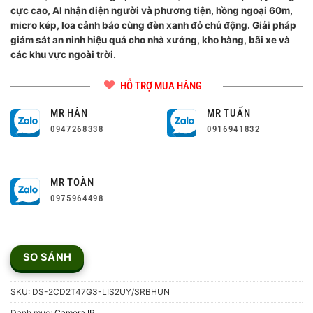
cực cao, AI nhận diện người và phương tiện, hồng ngoại 60m,
micro kép, loa cảnh báo cùng đèn xanh đỏ chủ động. Giải pháp
giám sát an ninh hiệu quả cho nhà xưởng, kho hàng, bãi xe và
các khu vực ngoài trời.
HỖ TRỢ MUA HÀNG
MR HÂN
MR TUẤN
0947268338
0916941832
MR TOÀN
0975964498
SO SÁNH
SKU:
DS-2CD2T47G3-LIS2UY/SRBHUN
Danh mục:
Camera IP