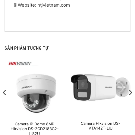
🌐 Website: htjvietnam.com
SẢN PHẨM TƯƠNG TỰ
Camera Hikvision DS-
Camera IP Dome 8MP
VTA142T-LIU
Hikvision DS-2CD2183G2-
LIS2U