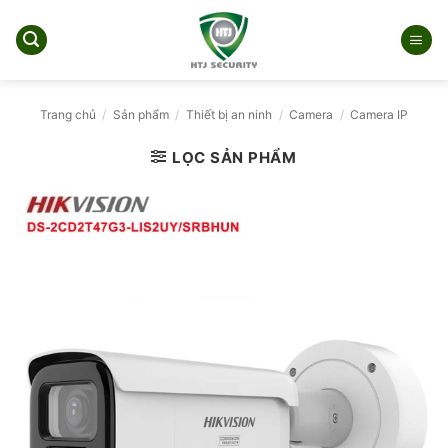
Bỏ
qua
nội
dung
Trang chủ
/
Sản phẩm
/
Thiết bị an ninh
/
Camera
/
Camera IP
LỌC SẢN PHẨM