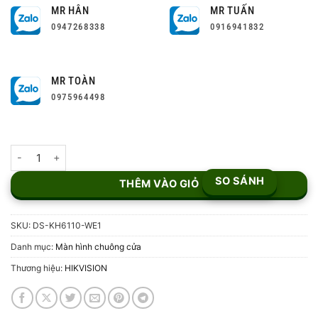
MR HÂN
MR TUẤN
0947268338
0916941832
MR TOÀN
0975964498
Màn hình chuông cửa IP Hikvision DS-KH6110-WE1 số lượng
SO SÁNH
THÊM VÀO GIỎ
SKU:
DS-KH6110-WE1
Danh mục:
Màn hình chuông cửa
Thương hiệu:
HIKVISION