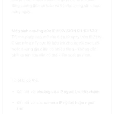
tăng cường tính an toàn và tiện lợi trong sinh hoạt
hàng ngày.
4.
Tích hợp mở khóa từ xa – Tiện nghi và hiện đại
Màn hình chuông cửa IP HIKVISION SH-KH630-
TE
cho phép bạn mở cửa điện tử ngay trên thiết bị.
Chức năng này cực kỳ hữu ích cho người cao tuổi
hoặc những gia đình có nhiều tầng – không cần
phải ra tận cửa vẫn có thể kiểm soát an ninh.
5.
Tương thích hệ sinh thái Hikvision – Dễ dàng mở rộng hệ
thống
Thiết bị có thể:
Kết nối với
chuông cửa IP ngoài trời Hikvision
Kết nối với các
camera IP nội bộ hoặc ngoài
trời