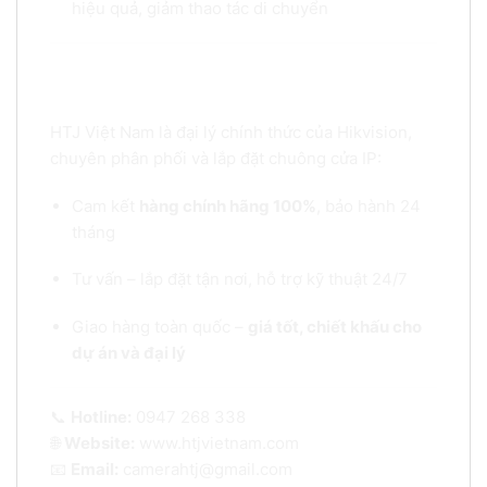
hiệu quả, giảm thao tác di chuyển
Mua Màn hình chuông cửa IP HIKVISION SH-
KH630-TE chính hãng ở đâu?
HTJ Việt Nam là đại lý chính thức của Hikvision,
chuyên phân phối và lắp đặt chuông cửa IP:
Cam kết
hàng chính hãng 100%
, bảo hành 24
tháng
Tư vấn – lắp đặt tận nơi, hỗ trợ kỹ thuật 24/7
Giao hàng toàn quốc –
giá tốt, chiết khấu cho
dự án và đại lý
📞
Hotline:
0947 268 338
🌐
Website:
www.htjvietnam.com
📧
Email:
camerahtj@gmail.com