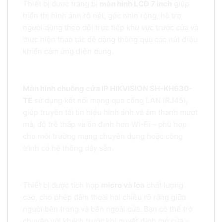
Thiết bị được trang bị
màn hình LCD 7 inch
giúp
hiển thị hình ảnh rõ nét, góc nhìn rộng, hỗ trợ
người dùng theo dõi trực tiếp khu vực trước cửa và
thực hiện thao tác dễ dàng thông qua các nút điều
khiển cảm ứng điện dung.
2.
Hỗ trợ kết nối mạng LAN – Ổn định và bảo mật
Màn hình chuông cửa IP HIKVISION SH-KH630-
TE
sử dụng kết nối mạng qua cổng LAN (RJ45),
giúp truyền tải tín hiệu hình ảnh và âm thanh mượt
mà, độ trễ thấp và ổn định hơn Wi-Fi – phù hợp
cho môi trường mạng chuyên dụng hoặc công
trình có hệ thống dây sẵn.
3.
Đàm thoại hai chiều – Giao tiếp thuận tiện với khách đến
Thiết bị được tích hợp
micro và loa
chất lượng
cao, cho phép đàm thoại hai chiều rõ ràng giữa
người bên trong và bên ngoài cửa. Bạn có thể trò
chuyện với khách trước khi quyết định mở cửa –