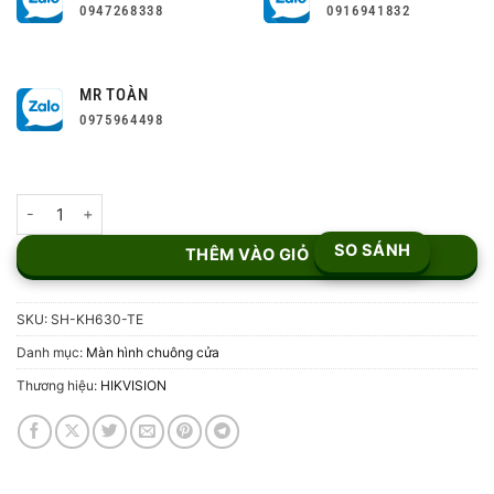
0947268338
0916941832
MR TOÀN
0975964498
Màn hình chuông cửa IP HIKVISION SH-KH630-TE số lượng
SO SÁNH
THÊM VÀO GIỎ
SKU:
SH-KH630-TE
Danh mục:
Màn hình chuông cửa
Thương hiệu:
HIKVISION