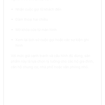
Nhận cuộc gọi từ khách đến
Đàm thoại hai chiều
Mở khóa cửa từ màn hình
Xem lại lịch sử cuộc gọi hoặc các sự kiện ghi
hình
Với mức giá cạnh tranh và cấu hình đủ dùng, sản
phẩm này là lựa chọn lý tưởng cho các hộ gia đình,
căn hộ chung cư, nhà phố hoặc văn phòng nhỏ.
Ưu điểm nổi bật của Màn hình chuông cửa IP
HIKVISION SH-KH630-TE
1.
Màn hình màu 7 inch – Hiển thị rõ ràng, thao tác nhanh
chóng