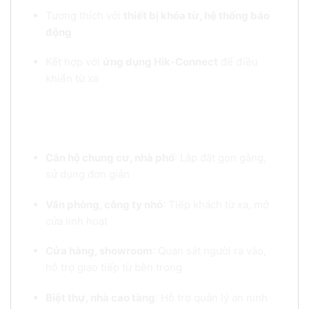
Tương thích với
thiết bị khóa từ, hệ thống báo
động
Kết hợp với
ứng dụng Hik-Connect
để điều
khiển từ xa
Ứng dụng thực tế của Màn hình chuông cửa IP
HIKVISION SH-KH630-TE
Căn hộ chung cư, nhà phố
: Lắp đặt gọn gàng,
sử dụng đơn giản
Văn phòng, công ty nhỏ
: Tiếp khách từ xa, mở
cửa linh hoạt
Cửa hàng, showroom
: Quan sát người ra vào,
hỗ trợ giao tiếp từ bên trong
Biệt thự, nhà cao tầng
: Hỗ trợ quản lý an ninh