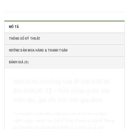
MÔ TẢ
THÔNG SỐ KỸ THUÂT
HƯỚNG DẪN MUA HÀNG & THANH TOÁN
ĐÁNH GIÁ (0)
Màn hình chuông cửa IP HIKVISION
SH-KH630-TE – Giải pháp giám sát
hiện đại, giá tốt cho mọi gia đình
Trong bối cảnh nhu cầu bảo vệ an ninh và tiện
nghi ngày càng cao, hệ thống chuông cửa IP đang
trở thành lựa chọn phổ biến cho nhà ở và văn