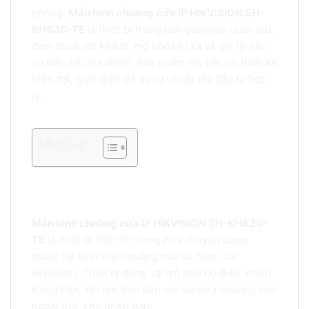
phòng.
Màn hình chuông cửa IP HIKVISION SH-
KH630-TE
là thiết bị trung tâm giúp bạn quan sát,
đàm thoại với khách, mở khóa từ xa và ghi lại các
sự kiện tại cửa chính. Sản phẩm nổi bật với thiết kế
hiện đại, giao diện dễ dùng và chi phí đầu tư hợp
lý.
Mục lục
Giới thiệu Màn hình chuông cửa IP HIKVISION
SH-KH630-TE
Màn hình chuông cửa IP HIKVISION SH-KH630-
TE
là thiết bị hiển thị trong nhà chuyên dụng
thuộc hệ sinh thái chuông cửa có hình của
Hikvision. Thiết bị đóng vai trò như bộ điều khiển
trung tâm, kết nối trực tiếp với camera chuông cửa
ngoài trời, cho phép bạn: