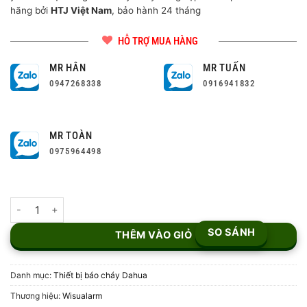
hãng bởi
HTJ Việt Nam
, bảo hành 24 tháng
HỖ TRỢ MUA HÀNG
MR HÂN
MR TUẤN
0947268338
0916941832
MR TOÀN
0975964498
Hộp Mô-đun Địa Chỉ Dahua Wisualarm DHI-HY-MX04 số lượng
SO SÁNH
THÊM VÀO GIỎ
Danh mục:
Thiết bị báo cháy Dahua
Thương hiệu:
Wisualarm