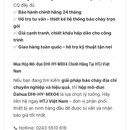
CQ đầy đủ
✅
Bảo hành chính hãng 24 tháng
✅
Hỗ trợ tư vấn – thiết kế hệ thống báo cháy trọn
gói
✅
Giá cạnh tranh, chiết khấu hấp dẫn cho công
trình
✅
Giao hàng toàn quốc – hỗ trợ kỹ thuật tận nơi
Mua Hộp Mô-đun DHI-HY-MX04 Chính Hãng Tại HTJ Việt
Nam
Nếu bạn đang tìm kiếm
giải pháp báo cháy địa chỉ
chuyên nghiệp và hiệu quả
, thì
hộp mô-đun
Dahua DHI-HY-MX04
là lựa chọn lý tưởng. Hãy
liên hệ ngay
HTJ Việt Nam
– đơn vị phân phối
thiết bị an ninh hàng đầu để được tư vấn và nhận
báo giá tốt nhất.
📞 Hotline: 0243 5510 616