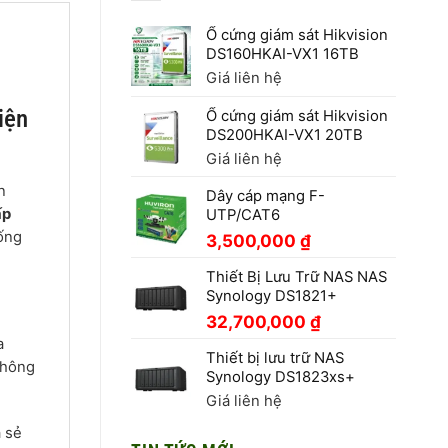
Ổ cứng giám sát Hikvision
DS160HKAI-VX1 16TB
Giá liên hệ
iện
Ổ cứng giám sát Hikvision
DS200HKAI-VX1 20TB
Giá liên hệ
n
Dây cáp mạng F-
ấp
UTP/CAT6
hống
3,500,000
₫
Thiết Bị Lưu Trữ NAS NAS
Synology DS1821+
32,700,000
₫
a
Thiết bị lưu trữ NAS
không
Synology DS1823xs+
Giá liên hệ
a sẻ