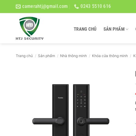
Bỏ
camerahtj@gmail.com
0243 5510 616
qua
nội
dung
TRANG CHỦ
SẢN PHẨM
Trang chủ
/
Sản phẩm
/
Nhà thông minh
/
Khóa cửa thông minh
/
K