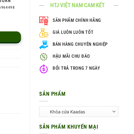
TOÀN
HTJ VIỆT NAM CAM KẾT
5964498
SẢN PHẨM CHÍNH HÃNG
GIÁ LUÔN LUÔN TỐT
BÁN HÀNG CHUYÊN NGHIỆP
HẬU MÃI CHU ĐÁO
ĐỔI TRẢ TRONG 7 NGÀY
SẢN PHẨM
SẢN PHẨM KHUYẾN MẠI