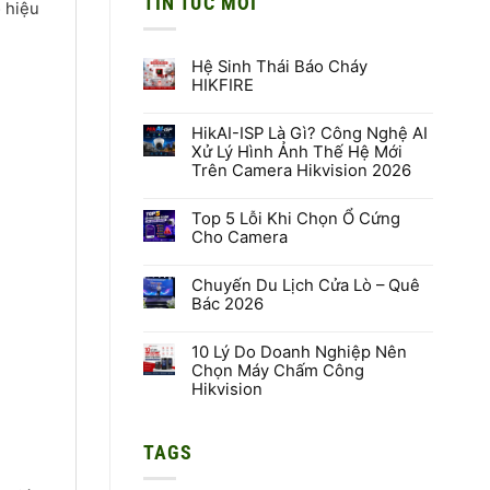
TIN TỨC MỚI
ô hiệu
Hệ Sinh Thái Báo Cháy
HIKFIRE
Không
có
HikAI-ISP Là Gì? Công Nghệ AI
bình
luận
Xử Lý Hình Ảnh Thế Hệ Mới
ở
Trên Camera Hikvision 2026
Hệ
Sinh
Không
Thái
có
Báo
Top 5 Lỗi Khi Chọn Ổ Cứng
bình
Cháy
luận
Cho Camera
HIKFIRE
ở
HikAI-
Không
ISP
có
Là
Chuyến Du Lịch Cửa Lò – Quê
bình
Gì?
luận
Bác 2026
Công
ở
Nghệ
Top
Không
AI
5
có
Xử
Lỗi
10 Lý Do Doanh Nghiệp Nên
bình
Lý
Khi
luận
Chọn Máy Chấm Công
Hình
Chọn
ở
Hikvision
Ảnh
Ổ
Chuyến
Thế
Cứng
Du
Không
Hệ
Cho
Lịch
có
Mới
Camera
Cửa
bình
Trên
Lò
TAGS
luận
Camera
–
ở
Hikvision
Quê
10
2026
Bác
Lý