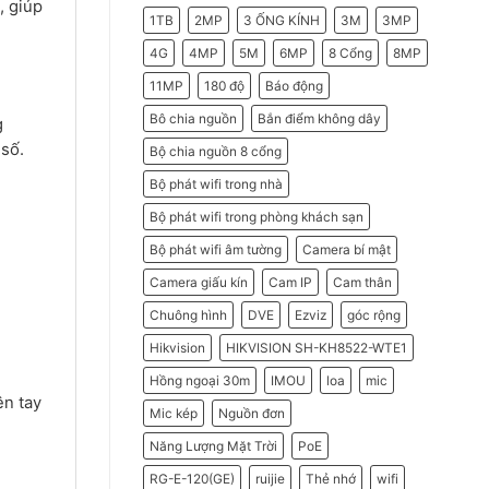
, giúp
2026
Do
1TB
2MP
3 ỐNG KÍNH
3M
3MP
Doanh
Nghiệp
Nên
4G
4MP
5M
6MP
8 Cổng
8MP
Chọn
Máy
11MP
180 độ
Báo động
Chấm
Công
Hikvision
Bô chia nguồn
Bắn điểm không dây
g
 số.
Bộ chia nguồn 8 cổng
Bộ phát wifi trong nhà
Bộ phát wifi trong phòng khách sạn
Bộ phát wifi âm tường
Camera bí mật
Camera giấu kín
Cam IP
Cam thân
Chuông hình
DVE
Ezviz
góc rộng
Hikvision
HIKVISION SH-KH8522-WTE1
Hồng ngoại 30m
IMOU
loa
mic
ên tay
Mic kép
Nguồn đơn
Năng Lượng Mặt Trời
PoE
RG-E-120(GE)
ruijie
Thẻ nhớ
wifi