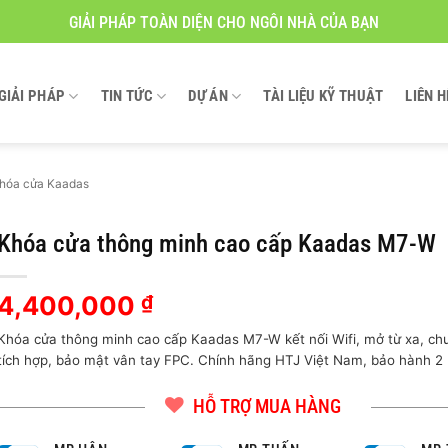
GIẢI PHÁP TOÀN DIỆN CHO NGÔI NHÀ CỦA BẠN
GIẢI PHÁP
TIN TỨC
DỰ ÁN
TÀI LIỆU KỸ THUẬT
LIÊN H
hóa cửa Kaadas
Khóa cửa thông minh cao cấp Kaadas M7-W
4,400,000
₫
Khóa cửa thông minh cao cấp Kaadas M7-W kết nối Wifi, mở từ xa, ch
tích hợp, bảo mật vân tay FPC. Chính hãng HTJ Việt Nam, bảo hành 2
HỖ TRỢ MUA HÀNG