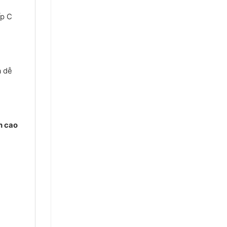
ấp C
à dễ
h cao