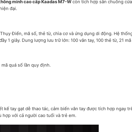
thông minh cao cấp Kaadas M7-W
còn tích hợp sẵn chuông cửa
hiện đại.
 Thụy Điển, mã số, thẻ từ, chìa cơ và ứng dụng di động. Hệ thốn
ầy 1 giây. Dung lượng lưu trữ lớn: 100 vân tay, 100 thẻ từ, 21 mã
 mã quá số lần quy định.
ết kế tay gạt dễ thao tác, cảm biến vân tay được tích hợp ngay tr
 hợp với cả người cao tuổi và trẻ em.