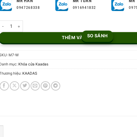
MR HÂN
MR TUẤN
MR 
0947268338
0916941832
097
Khóa cửa thông minh cao cấp Kaadas M7-W số lượng
SO SÁNH
THÊM VÀO GIỎ
SKU:
M7-W
Danh mục:
Khóa cửa Kaadas
Thương hiệu:
KAADAS