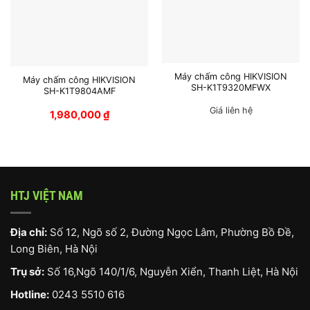
Máy chấm công HIKVISION
Máy chấm công HIKVISION
SH-K1T9320MFWX
SH-K1T9804AMF
Giá liên hệ
1,980,000
₫
HTJ VIỆT NAM
Địa chỉ:
Số 12, Ngõ số 2, Đường Ngọc Lâm, Phường Bồ Đề,
Long Biên, Hà Nội
Trụ sở:
Số 16,Ngõ 140/1/6, Nguyễn Xiển, Thanh Liệt, Hà Nội
Hotline:
0243 5510 616