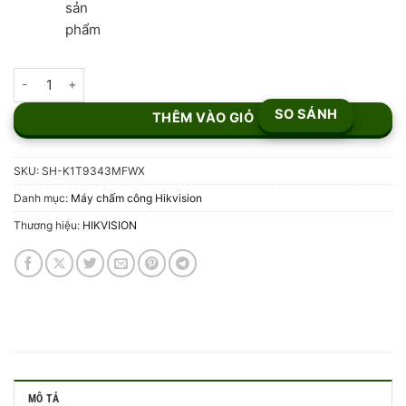
Máy chấm công HIKVISION SH-K1T9343MFWX số lượng
SO SÁNH
THÊM VÀO GIỎ
SKU:
SH-K1T9343MFWX
Danh mục:
Máy chấm công Hikvision
Thương hiệu:
HIKVISION
MÔ TẢ