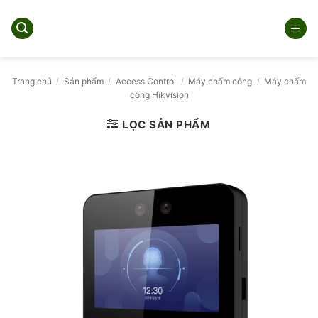
Bỏ
qua
nội
dung
Trang chủ
/
Sản phẩm
/
Access Control
/
Máy chấm công
/
Máy chấm
công Hikvision
LỌC SẢN PHẨM