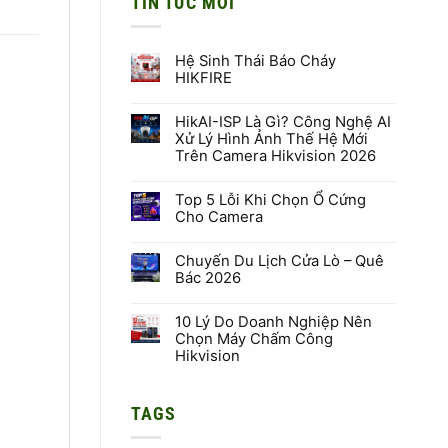
TIN TỨC MỚI
Hệ Sinh Thái Báo Cháy
HIKFIRE
Không
có
HikAI-ISP Là Gì? Công Nghệ AI
bình
luận
Xử Lý Hình Ảnh Thế Hệ Mới
ở
Trên Camera Hikvision 2026
Hệ
Sinh
Không
Thái
có
Báo
Top 5 Lỗi Khi Chọn Ổ Cứng
bình
Cháy
luận
Cho Camera
HIKFIRE
ở
HikAI-
Không
ISP
có
Là
Chuyến Du Lịch Cửa Lò – Quê
bình
Gì?
luận
Bác 2026
Công
ở
Nghệ
Top
Không
AI
5
có
Xử
Lỗi
10 Lý Do Doanh Nghiệp Nên
bình
Lý
Khi
luận
Chọn Máy Chấm Công
Hình
Chọn
ở
Hikvision
Ảnh
Ổ
Chuyến
Thế
Cứng
Du
Không
Hệ
Cho
Lịch
có
Mới
Camera
Cửa
bình
Trên
Lò
TAGS
luận
Camera
–
ở
Hikvision
Quê
10
2026
Bác
Lý