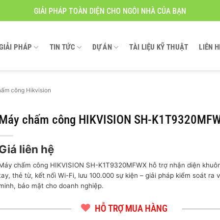
GIẢI PHÁP TOÀN DIỆN CHO NGÔI NHÀ CỦA BẠN
GIẢI PHÁP
TIN TỨC
DỰ ÁN
TÀI LIỆU KỸ THUẬT
LIÊN H
ấm công Hikvision
Máy chấm công HIKVISION SH-K1T9320MF
Giá liên hệ
Máy chấm công HIKVISION SH-K1T9320MFWX hỗ trợ nhận diện khuôn
tay, thẻ từ, kết nối Wi-Fi, lưu 100.000 sự kiện – giải pháp kiểm soát ra
minh, bảo mật cho doanh nghiệp.
HỖ TRỢ MUA HÀNG