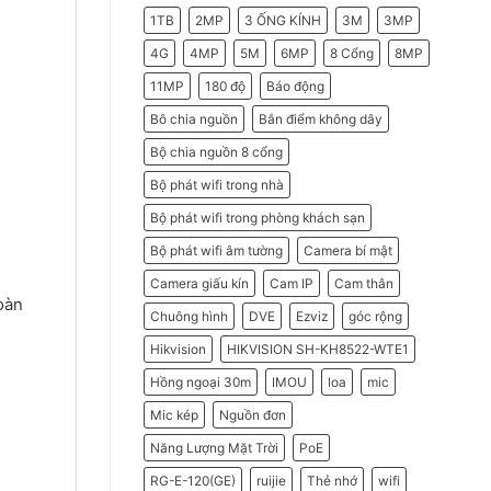
2026
Do
1TB
2MP
3 ỐNG KÍNH
3M
3MP
Doanh
Nghiệp
Nên
4G
4MP
5M
6MP
8 Cổng
8MP
Chọn
Máy
11MP
180 độ
Báo động
Chấm
Công
Hikvision
Bô chia nguồn
Bắn điểm không dây
Bộ chia nguồn 8 cổng
Bộ phát wifi trong nhà
Bộ phát wifi trong phòng khách sạn
Bộ phát wifi âm tường
Camera bí mật
Camera giấu kín
Cam IP
Cam thân
oàn
Chuông hình
DVE
Ezviz
góc rộng
Hikvision
HIKVISION SH-KH8522-WTE1
Hồng ngoại 30m
IMOU
loa
mic
Mic kép
Nguồn đơn
Năng Lượng Mặt Trời
PoE
RG-E-120(GE)
ruijie
Thẻ nhớ
wifi