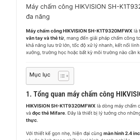
Máy chấm công HIKVISION SH-K1T932
đa năng
Máy chấm công HIKVISION SH-K1T9320MFWX
là 
vân tay và thẻ từ
, mang đến giải pháp chấm công to
khả năng lưu trữ lớn, tốc độ xử lý nhanh, kết nối lin
xưởng, trường học hoặc bất kỳ môi trường nào cần 
Mục lục
1. Tổng quan máy chấm công HIKVI
HIKVISION SH-K1T9320MFWX
là dòng máy chấm cô
và
đọc thẻ Mifare
. Đây là thiết bị lý tưởng cho nhữ
thực
.
Với thiết kế gọn nhẹ, hiện đại cùng
màn hình 2.4 in