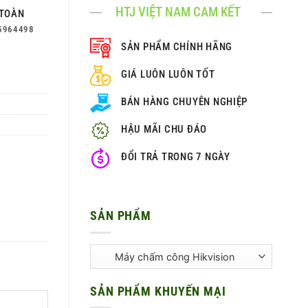
HTJ VIỆT NAM CAM KẾT
TOÀN
5964498
SẢN PHẨM CHÍNH HÃNG
GIÁ LUÔN LUÔN TỐT
BÁN HÀNG CHUYÊN NGHIỆP
HẬU MÃI CHU ĐÁO
ĐỔI TRẢ TRONG 7 NGÀY
SẢN PHẨM
SẢN PHẨM KHUYẾN MẠI