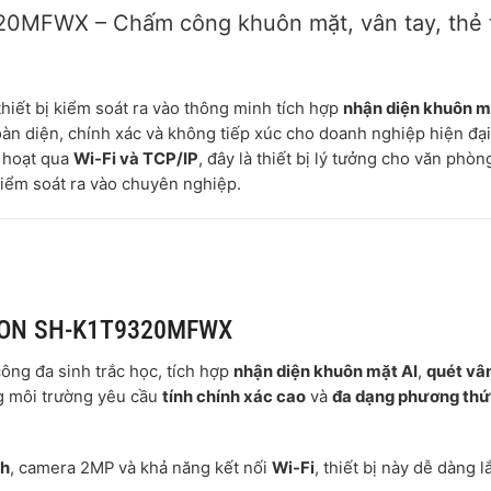
0MFWX – Chấm công khuôn mặt, vân tay, thẻ 
thiết bị kiểm soát ra vào thông minh tích hợp
nhận diện khuôn m
àn diện, chính xác và không tiếp xúc cho doanh nghiệp hiện đại
h hoạt qua
Wi-Fi và TCP/IP
, đây là thiết bị lý tưởng cho văn phòn
kiểm soát ra vào chuyên nghiệp.
SION SH-K1T9320MFWX
ng đa sinh trắc học, tích hợp
nhận diện khuôn mặt AI
,
quét vâ
ng môi trường yêu cầu
tính chính xác cao
và
đa dạng phương thứ
ch
, camera 2MP và khả năng kết nối
Wi-Fi
, thiết bị này dễ dàng l