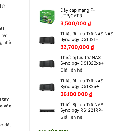
từ
Dây cáp mạng F-
UTP/CAT6
3,500,000
₫
ặt,
Thiết Bị Lưu Trữ NAS NAS
. Với
Synology DS1821+
g, nhà
32,700,000
₫
Thiết bị lưu trữ NAS
Synology DS1823xs+
Giá liên hệ
Thiết Bị Lưu Trữ NAS
Synology DS1825+
36,100,000
₫
n tay
Thiết Bị Lưu Trữ NAS
c xác
Synology RS1221RP+
Giá liên hệ
ắp đặt