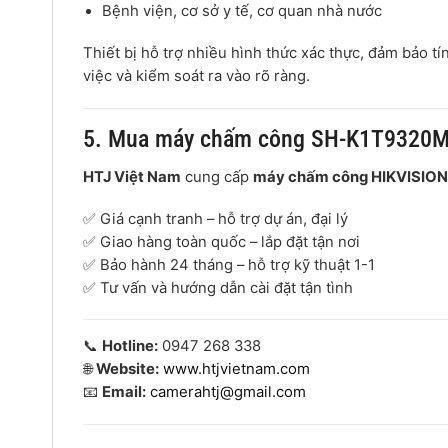
Bệnh viện, cơ sở y tế, cơ quan nhà nước
Thiết bị hỗ trợ nhiều hình thức xác thực, đảm bảo tí
việc và kiểm soát ra vào rõ ràng.
5. Mua máy chấm công SH-K1T9320MF
HTJ Việt Nam
cung cấp
máy chấm công HIKVISI
✅ Giá cạnh tranh – hỗ trợ dự án, đại lý
✅ Giao hàng toàn quốc – lắp đặt tận nơi
✅ Bảo hành 24 tháng – hỗ trợ kỹ thuật 1-1
✅ Tư vấn và hướng dẫn cài đặt tận tình
📞
Hotline:
0947 268 338
🌐
Website:
www.htjvietnam.com
📧
Email:
camerahtj@gmail.com