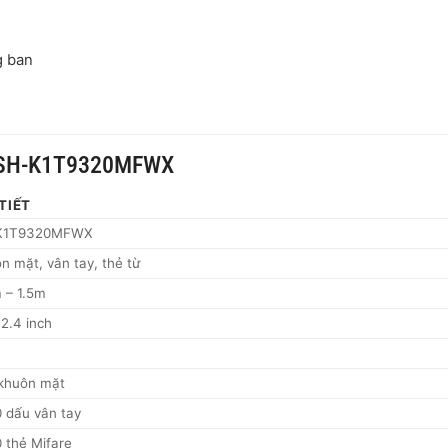
g ban
g SH-K1T9320MFWX
TIẾT
K1T9320MFWX
n mặt, vân tay, thẻ từ
 – 1.5m
2.4 inch
khuôn mặt
0 dấu vân tay
0 thẻ Mifare