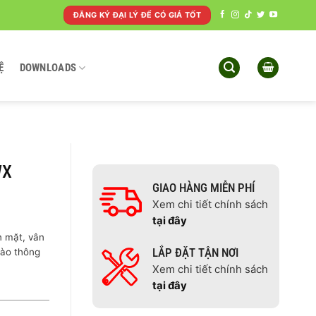
ĐĂNG KÝ ĐẠI LÝ ĐỂ CÓ GIÁ TỐT
Ệ
DOWNLOADS
WX
GIAO HÀNG MIỄN PHÍ
Xem chi tiết chính sách
tại đây
 mặt, vân
LẮP ĐẶT TẬN NƠI
 vào thông
Xem chi tiết chính sách
tại đây