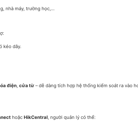
g, nhà máy, trường học,…
ợ:
hó kéo dây.
óa điện
,
cửa từ
– dễ dàng tích hợp hệ thống kiểm soát ra vào h
nnect
hoặc
HikCentral
, người quản lý có thể: