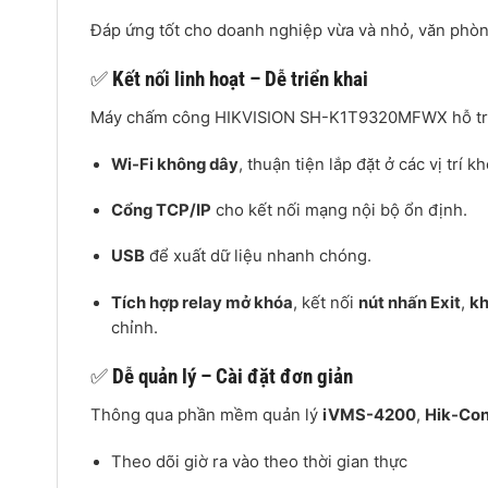
Đáp ứng tốt cho doanh nghiệp vừa và nhỏ, văn phòn
✅
Kết nối linh hoạt – Dễ triển khai
Máy chấm công HIKVISION SH-K1T9320MFWX hỗ tr
Wi-Fi không dây
, thuận tiện lắp đặt ở các vị trí k
Cổng TCP/IP
cho kết nối mạng nội bộ ổn định.
USB
để xuất dữ liệu nhanh chóng.
Tích hợp relay mở khóa
, kết nối
nút nhấn Exit
,
kh
chỉnh.
✅
Dễ quản lý – Cài đặt đơn giản
Thông qua phần mềm quản lý
iVMS-4200
,
Hik-Co
Theo dõi giờ ra vào theo thời gian thực