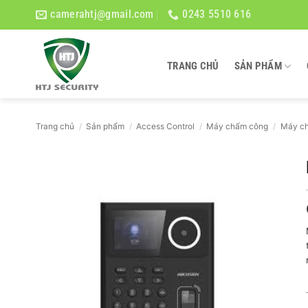
Bỏ
camerahtj@gmail.com
0243 5510 616
qua
nội
dung
TRANG CHỦ
SẢN PHẨM
Trang chủ
/
Sản phẩm
/
Access Control
/
Máy chấm công
/
Máy ch