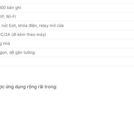
000 bản ghi
IP, Wi-Fi
 nút Exit, khóa điện, relay mở cửa
C/2A (đi kèm theo máy)
g nhà
gọn, dễ gắn tường
c ứng dụng rộng rãi trong: