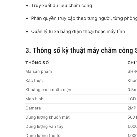
Truy xuất dữ liệu chấm công
Phân quyền truy cập theo từng người, từng phòn
Quản lý từ xa bằng điện thoại hoặc máy tính
3. Thông số kỹ thuật máy chấm côn
THÔNG SỐ
CHI 
Mã sản phẩm
SH-
Xác thực
Khuô
Khoảng cách nhận diện
0.3m
Màn hình
LCD 
Camera
2MP
Dung lượng khuôn mặt
500 
Dung lượng vân tay
1.00
Dung lượng thẻ từ
1.00