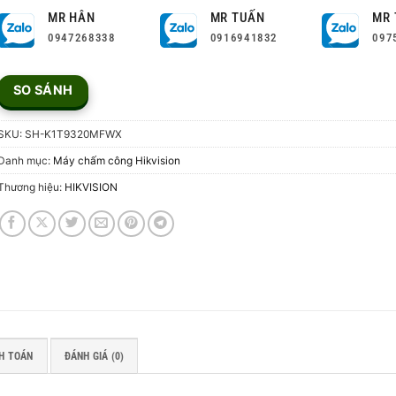
MR HÂN
MR TUẤN
MR 
0947268338
0916941832
097
SO SÁNH
SKU:
SH-K1T9320MFWX
Danh mục:
Máy chấm công Hikvision
Thương hiệu:
HIKVISION
H TOÁN
ĐÁNH GIÁ (0)