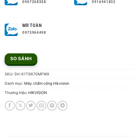
0947268338
0916941832
MR TOÀN
0975964498
SO SÁNH
SKU:
SH-K1T9670MFWX
Danh mục:
Máy chấm công Hikvision
Thương hiệu:
HIKVISION