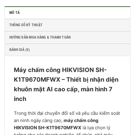
MÔ TẢ
THÔNG SỐ KỸ THUẬT
HƯỚNG DẪN MUA HÀNG & THANH TOÁN
ĐÁNH GIÁ (0)
Máy chấm công HIKVISION SH-
K1T9670MFWX – Thiết bị nhận diện
khuôn mặt AI cao cấp, màn hình 7
inch
Trong thời đại chuyển đổi số và yêu cầu kiểm soát
an ninh ngày càng cao,
máy chấm công
HIKVISION SH-K1T9670MFWX
là lựa chọn lý
tưởng cho các doanh nghiệp, tổ chức, nhà máy,