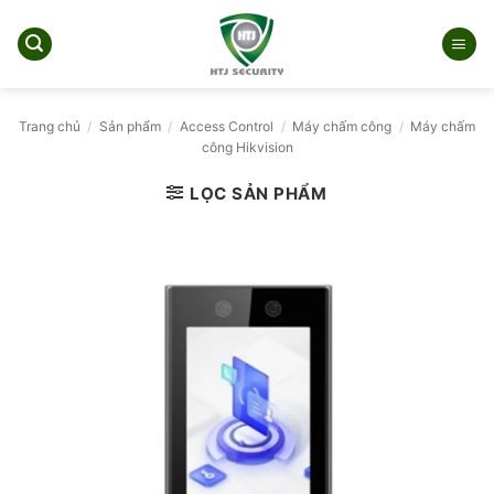
Bỏ
qua
nội
dung
Trang chủ
/
Sản phẩm
/
Access Control
/
Máy chấm công
/
Máy chấm
công Hikvision
LỌC SẢN PHẨM