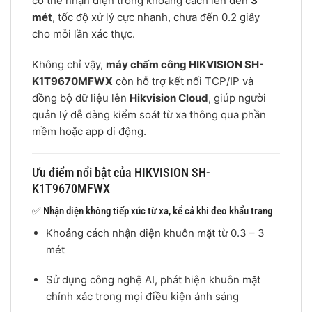
có thể nhận diện trong khoảng cách lên đến
3
mét
, tốc độ xử lý cực nhanh, chưa đến 0.2 giây
cho mỗi lần xác thực.
Không chỉ vậy,
máy chấm công HIKVISION SH-
K1T9670MFWX
còn hỗ trợ kết nối TCP/IP và
đồng bộ dữ liệu lên
Hikvision Cloud
, giúp người
quản lý dễ dàng kiểm soát từ xa thông qua phần
mềm hoặc app di động.
Ưu điểm nổi bật của HIKVISION SH-
K1T9670MFWX
✅ Nhận diện không tiếp xúc từ xa, kể cả khi đeo khẩu trang
Khoảng cách nhận diện khuôn mặt từ 0.3 – 3
mét
Sử dụng công nghệ AI, phát hiện khuôn mặt
chính xác trong mọi điều kiện ánh sáng