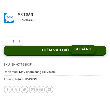
MR TOÀN
0975964498
Máy chấm công HIKVISION SH-K1T9803F số lượng
SO SÁNH
THÊM VÀO GIỎ
SKU:
SH-K1T9803F
Danh mục:
Máy chấm công Hikvision
Thương hiệu:
HIKVISION