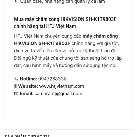
Quán café, nhà hàng cần quản lý ca làm
Mua máy chấm công HIKVISION SH-K1T9803F
chính hãng tại HTJ Việt Nam
HTJ Việt Nam chuyên cung cấp
máy chấm công
HIKVISION SH-K1T9803F
chính hãng với giá tốt,
dịch vụ tư vấn tận tâm và hỗ trợ kỹ thuật trọn đời.
Đội ngũ kỹ thuật của chúng tôi sẵn sàng hỗ trợ lắp
đặt, cấu hình máy và hướng dẫn sử dụng tận nơi.
📞
Hotline:
0947268338
🌐
Website:
www.htjvietnam.com
📧
Email:
camerahtj@gmail.com