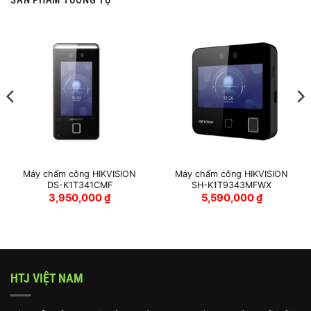
SẢN PHẨM TƯƠNG TỰ
Máy chấm công HIKVISION
Máy chấm công HIKVISION
DS-K1T341CMF
SH-K1T9343MFWX
3,950,000
₫
5,590,000
₫
HTJ VIỆT NAM