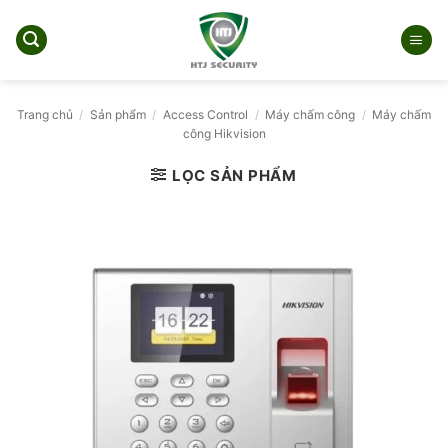
Bỏ
qua
nội
dung
Trang chủ
/
Sản phẩm
/
Access Control
/
Máy chấm công
/
Máy chấm
công Hikvision
LỌC SẢN PHẨM