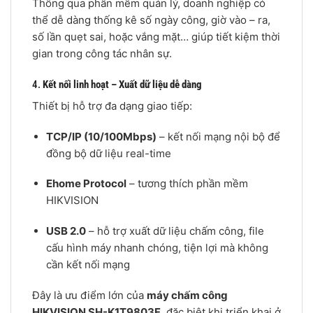
Thông qua phần mềm quản lý, doanh nghiệp có
thể dễ dàng thống kê số ngày công, giờ vào – ra,
số lần quẹt sai, hoặc vắng mặt… giúp tiết kiệm thời
gian trong công tác nhân sự.
4.
Kết nối linh hoạt – Xuất dữ liệu dễ dàng
Thiết bị hỗ trợ đa dạng giao tiếp:
TCP/IP (10/100Mbps)
– kết nối mạng nội bộ để
đồng bộ dữ liệu real-time
Ehome Protocol
– tương thích phần mềm
HIKVISION
USB 2.0
– hỗ trợ xuất dữ liệu chấm công, file
cấu hình máy nhanh chóng, tiện lợi mà không
cần kết nối mạng
Đây là ưu điểm lớn của
máy chấm công
HIKVISION SH-K1T9803F
, đặc biệt khi triển khai ở