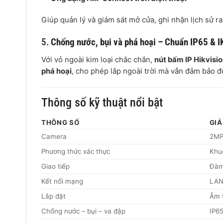
Giúp quản lý và giám sát mở cửa, ghi nhận lịch sử r
5.
Chống nước, bụi và phá hoại – Chuẩn IP65 & 
Với vỏ ngoài kim loại chắc chắn,
nút bấm IP Hikvis
phá hoại
, cho phép lắp ngoài trời mà vẫn đảm bảo đ
Thông số kỹ thuật nổi bật
THÔNG SỐ
GIÁ
Camera
2MP
Phương thức xác thực
Khuô
Giao tiếp
Đàm
Kết nối mạng
LAN
Lắp đặt
Âm 
Chống nước – bụi – va đập
IP65