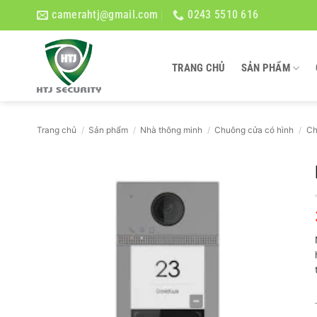
Bỏ
camerahtj@gmail.com
0243 5510 616
qua
nội
dung
TRANG CHỦ
SẢN PHẨM
Trang chủ
/
Sản phẩm
/
Nhà thông minh
/
Chuông cửa có hình
/
Ch