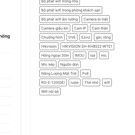
Bộ phát wifi trong nhà
Bộ phát wifi trong phòng khách sạn
Bộ phát wifi âm tường
Camera bí mật
Camera giấu kín
Cam IP
Cam thân
chống
Chuông hình
DVE
Ezviz
góc rộng
Hikvision
HIKVISION SH-KH8522-WTE1
Hồng ngoại 30m
IMOU
loa
mic
Mic kép
Nguồn đơn
Năng Lượng Mặt Trời
PoE
RG-E-120(GE)
ruijie
Thẻ nhớ
wifi
Wifi nội bộ