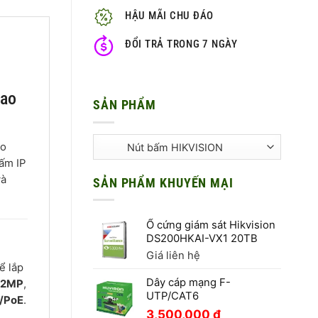
HẬU MÃI CHU ĐÁO
ĐỔI TRẢ TRONG 7 NGÀY
cao
SẢN PHẨM
ao
bấm IP
và
SẢN PHẨM KHUYẾN MẠI
Ổ cứng giám sát Hikvision
DS200HKAI-VX1 20TB
Giá liên hệ
ể lắp
Dây cáp mạng F-
D 2MP
,
UTP/CAT6
/PoE
.
3,500,000
₫