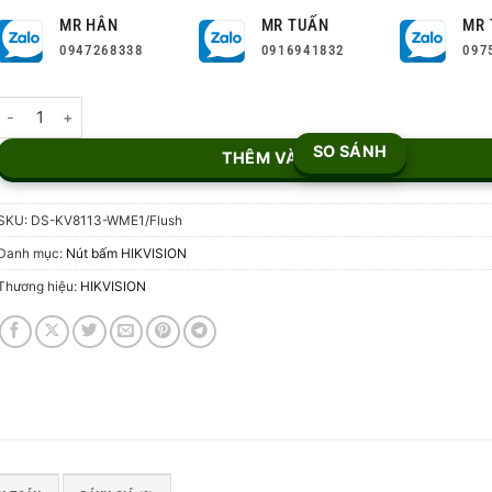
MR HÂN
MR TUẤN
MR 
0947268338
0916941832
097
Nút bấm IP Hikvision DS-KV8113-WME1/Flush số lượng
SO SÁNH
THÊM VÀO GIỎ
SKU:
DS-KV8113-WME1/Flush
Danh mục:
Nút bấm HIKVISION
Thương hiệu:
HIKVISION