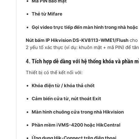
Mã PIN bảo mật
Thẻ từ Mifare
Gọi video trực tiếp đến màn hình trong nhà hoặc
Nút bấm IP Hikvision DS-KV8113-WME1/Flush
cho 
2 yếu tố xác thực (ví dụ: khuôn mặt + mã PIN) để tă
4.
Tích hợp dễ dàng với hệ thống khóa và phần 
Thiết bị có thể kết nối với:
Khóa điện từ / khóa thả chốt
Cảm biến cửa từ, nút thoát Exit
Màn hình chuông cửa trong nhà Hikvision
Phần mềm iVMS-4200 hoặc HikCentral
Ứng dụng Hik-Connect trên điện thoại