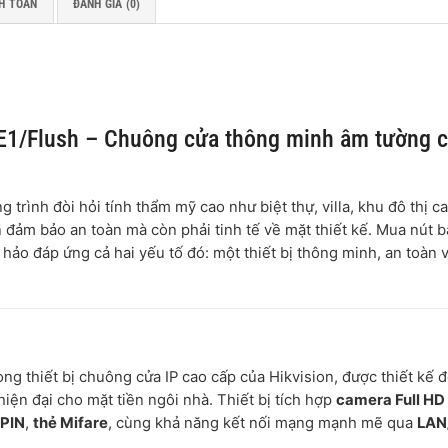
H TOÁN
ĐÁNH GIÁ (0)
1/Flush – Chuông cửa thông minh âm tường 
g trình đòi hỏi tính thẩm mỹ cao như biệt thự, villa, khu đô thị c
n đảm bảo an toàn mà còn phải tinh tế về mặt thiết kế. Mua nút 
ảo đáp ứng cả hai yếu tố đó: một thiết bị thông minh, an toàn 
òng thiết bị chuông cửa IP cao cấp của Hikvision, được thiết kế đ
 hiện đại cho mặt tiền ngôi nhà. Thiết bị tích hợp
camera Full H
PIN
,
thẻ Mifare
, cùng khả năng kết nối mạng mạnh mẽ qua
LAN