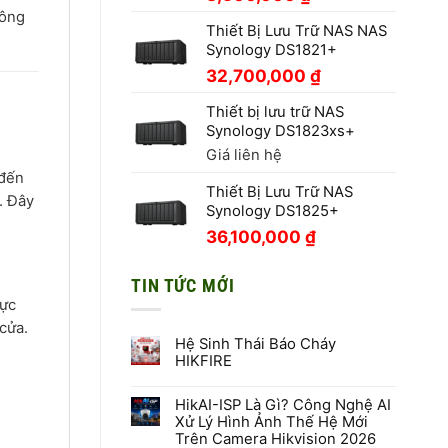
hông
Thiết Bị Lưu Trữ NAS NAS
Synology DS1821+
32,700,000
₫
Thiết bị lưu trữ NAS
Synology DS1823xs+
Giá liên hệ
 đến
Thiết Bị Lưu Trữ NAS
. Đây
Synology DS1825+
36,100,000
₫
TIN TỨC MỚI
vực
cửa.
Hệ Sinh Thái Báo Cháy
HIKFIRE
Không
có
HikAI-ISP Là Gì? Công Nghệ AI
bình
luận
Xử Lý Hình Ảnh Thế Hệ Mới
ở
Trên Camera Hikvision 2026
Hệ