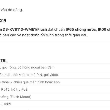
a vào dễ dàng.
IK09
ion DS-KV8113-WME1/Flush
đạt chuẩn
IP65 chống nước
,
IK09 
ộ bền cao và hoạt động ổn định trong thời gian dài.
 TRỊ
, góc rộng, có hồng ngoại ban đêm
n mặt, thẻ Mifare, mã PIN, gọi video
 thoại 2 chiều qua màn hình hoặc app
 RJ45, hỗ trợ PoE
tường (Flush Mount)
 – IK09