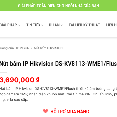
GIẢI PHÁP TOÀN DIỆN CHO NGÔI NHÀ CỦA BẠN
GIẢI PHÁP
TIN TỨC
DỰ ÁN
TÀI LIỆU KỸ THUẬT
LIÊN H
uông cửa HIKVISON
/
Nút bấm HIKVISION
Nút bấm IP Hikvision DS-KV8113-WME1/Flu
3,690,000
₫
Nút bấm IP Hikvision DS-KV8113-WME1/Flush thiết kế âm tường sang tr
hợp camera 2MP, nhận diện khuôn mặt, thẻ từ, mã PIN. Chuẩn IP65, p
thự, villa cao cấp.
HỖ TRỢ MUA HÀNG