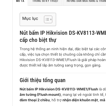
MÔ TẢ
THÔNG SỐ KỸ THUẬT
HƯỚNG DẪN MUA HÀNG & THAN
Mục lục
Nút bấm IP Hikvision DS-KV8113-WME
cấp cho biệt thự
Trong hệ thống an ninh hiện đại, đặc biệt tại các côn
cấp, việc lựa chọn thiết bị chuông cửa không chỉ cầ
Hikvision DS-KV8113-WME1/Flush là giải pháp hoàn h
được thiết kế lắp âm tường sang trọng, gọn gàng.
Giới thiệu tổng quan
Nút bấm IP Hikvision DS-KV8113-WME1/Flush
là d
âm tường (Flush mount)
, mang lại vẻ ngoài tinh tế,
đàm thoại 2 chiều
, hỗ trợ
nhận diện khuôn mặt
,
mã 