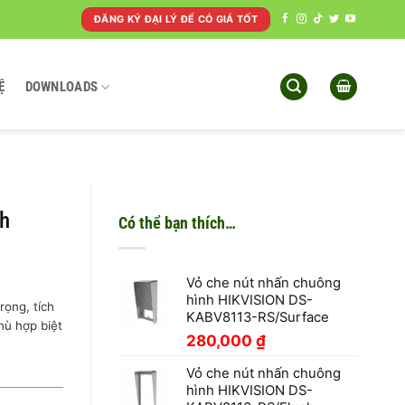
ĐĂNG KÝ ĐẠI LÝ ĐỂ CÓ GIÁ TỐT
Ệ
DOWNLOADS
sh
Có thể bạn thích…
Vỏ che nút nhấn chuông
hình HIKVISION DS-
ọng, tích
KABV8113-RS/Surface
hù hợp biệt
280,000
₫
Vỏ che nút nhấn chuông
hình HIKVISION DS-