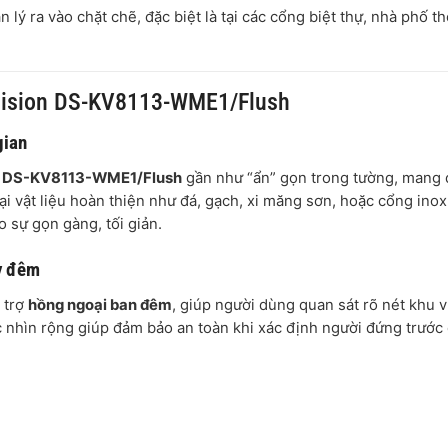
lý ra vào chặt chẽ, đặc biệt là tại các cổng biệt thự, nhà phố t
kvision DS-KV8113-WME1/Flush
gian
ion DS-KV8113-WME1/Flush
gần như “ẩn” gọn trong tường, mang
oại vật liệu hoàn thiện như đá, gạch, xi măng sơn, hoặc cổng inox
o sự gọn gàng, tối giản.
y đêm
ỗ trợ
hồng ngoại ban đêm
, giúp người dùng quan sát rõ nét khu 
c nhìn rộng giúp đảm bảo an toàn khi xác định người đứng trước 