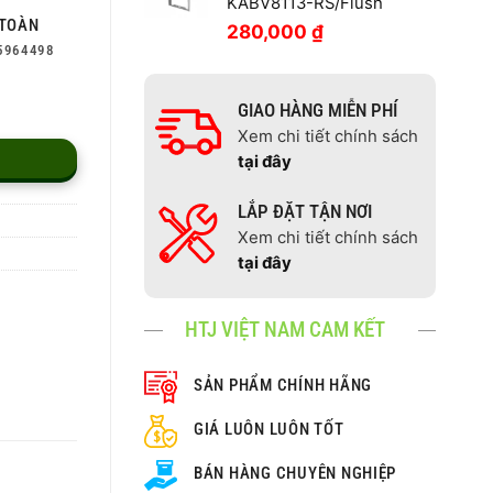
KABV8113-RS/Flush
TOÀN
280,000
₫
5964498
GIAO HÀNG MIỄN PHÍ
Xem chi tiết chính sách
tại đây
LẮP ĐẶT TẬN NƠI
Xem chi tiết chính sách
tại đây
HTJ VIỆT NAM CAM KẾT
SẢN PHẨM CHÍNH HÃNG
GIÁ LUÔN LUÔN TỐT
BÁN HÀNG CHUYÊN NGHIỆP