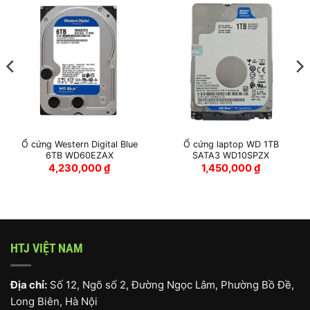
Ổ cứng Western Digital Blue
Ổ cứng laptop WD 1TB
6TB WD60EZAX
SATA3 WD10SPZX
4,230,000
₫
1,450,000
₫
HTJ VIỆT NAM
Địa chỉ:
Số 12, Ngõ số 2, Đường Ngọc Lâm, Phường Bồ Đề,
Long Biên, Hà Nội