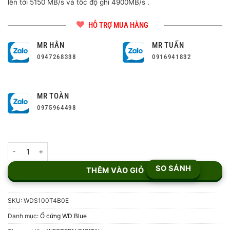
lên tới 5150 MB/s và tốc độ ghi 4900MB/s .
HỖ TRỢ MUA HÀNG
MR HÂN
MR TUẤN
0947268338
0916941832
MR TOÀN
0975964498
Ổ cứng SSD WD Blue 1TB WDS100T4B0E số lượng
SO SÁNH
THÊM VÀO GIỎ
SKU:
WDS100T4B0E
Danh mục:
Ổ cứng WD Blue