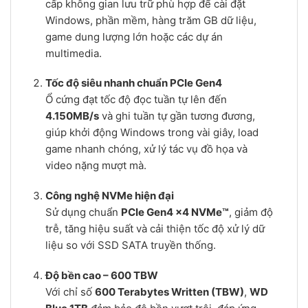
cấp không gian lưu trữ phù hợp để cài đặt
Windows, phần mềm, hàng trăm GB dữ liệu,
game dung lượng lớn hoặc các dự án
multimedia.
Tốc độ siêu nhanh chuẩn PCIe Gen4
Ổ cứng đạt tốc độ đọc tuần tự lên đến
4.150MB/s
và ghi tuần tự gần tương đương,
giúp khởi động Windows trong vài giây, load
game nhanh chóng, xử lý tác vụ đồ họa và
video nặng mượt mà.
Công nghệ NVMe hiện đại
Sử dụng chuẩn
PCIe Gen4 x4 NVMe™
, giảm độ
trễ, tăng hiệu suất và cải thiện tốc độ xử lý dữ
liệu so với SSD SATA truyền thống.
Độ bền cao – 600 TBW
Với chỉ số
600 Terabytes Written (TBW)
,
WD