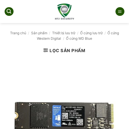
Bỏ
qua
nội
dung
Trang chủ
/
Sản phẩm
/
Thiết bị lưu trữ
/
Ổ cứng lưu trữ
/
Ổ cứng
Western Digital
/
Ổ cứng WD Blue
LỌC SẢN PHẨM