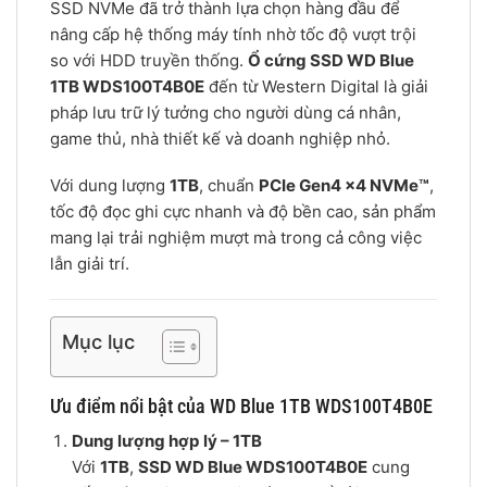
SSD NVMe đã trở thành lựa chọn hàng đầu để
nâng cấp hệ thống máy tính nhờ tốc độ vượt trội
so với HDD truyền thống.
Ổ cứng SSD WD Blue
1TB WDS100T4B0E
đến từ Western Digital là giải
pháp lưu trữ lý tưởng cho người dùng cá nhân,
game thủ, nhà thiết kế và doanh nghiệp nhỏ.
Với dung lượng
1TB
, chuẩn
PCIe Gen4 x4 NVMe™
,
tốc độ đọc ghi cực nhanh và độ bền cao, sản phẩm
mang lại trải nghiệm mượt mà trong cả công việc
lẫn giải trí.
Mục lục
Ưu điểm nổi bật của WD Blue 1TB WDS100T4B0E
Dung lượng hợp lý – 1TB
Với
1TB
,
SSD WD Blue WDS100T4B0E
cung