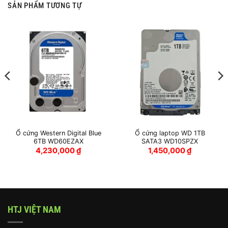
SẢN PHẨM TƯƠNG TỰ
Ổ cứng Western Digital Blue
Ổ cứng laptop WD 1TB
6TB WD60EZAX
SATA3 WD10SPZX
4,230,000
₫
1,450,000
₫
HTJ VIỆT NAM