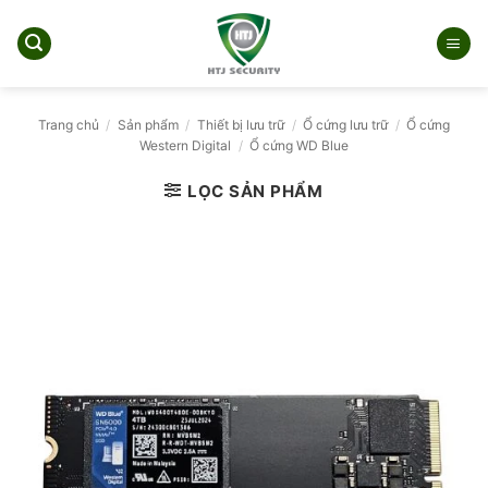
Bỏ
qua
nội
dung
Trang chủ
/
Sản phẩm
/
Thiết bị lưu trữ
/
Ổ cứng lưu trữ
/
Ổ cứng
Western Digital
/
Ổ cứng WD Blue
LỌC SẢN PHẨM