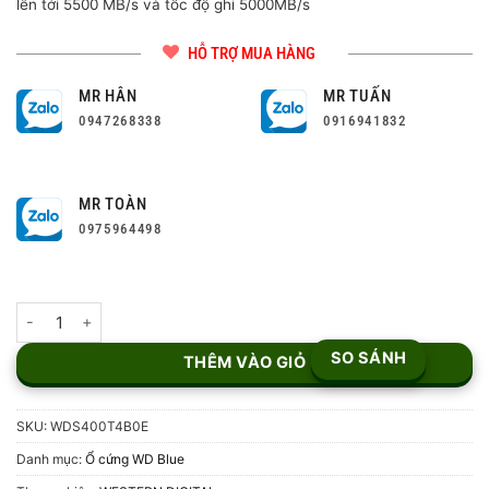
lên tới 5500 MB/s và tốc độ ghi 5000MB/s
HỖ TRỢ MUA HÀNG
MR HÂN
MR TUẤN
0947268338
0916941832
MR TOÀN
0975964498
Ổ cứng SSD WD Blue 4TB WDS400T4B0E số lượng
SO SÁNH
THÊM VÀO GIỎ
SKU:
WDS400T4B0E
Danh mục:
Ổ cứng WD Blue