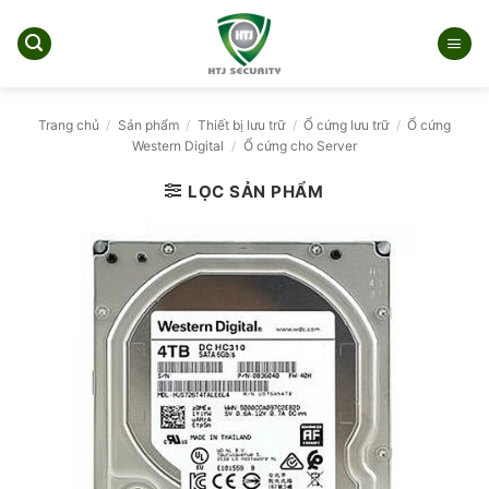
Bỏ
qua
nội
dung
Trang chủ
/
Sản phẩm
/
Thiết bị lưu trữ
/
Ổ cứng lưu trữ
/
Ổ cứng
Western Digital
/
Ổ cứng cho Server
LỌC SẢN PHẨM