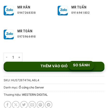
MR HÂN
MR TUẤN
0947268338
0916941832
MR TOÀN
0975964498
Ổ Cứng WD Ultrastar 4TB HUS726T4TALA6L4 số lượng
SO SÁNH
THÊM VÀO GIỎ
SKU:
HUS726T4TALA6L4
Danh mục:
Ổ cứng cho Server
Thương hiệu:
WESTERN DIGITAL