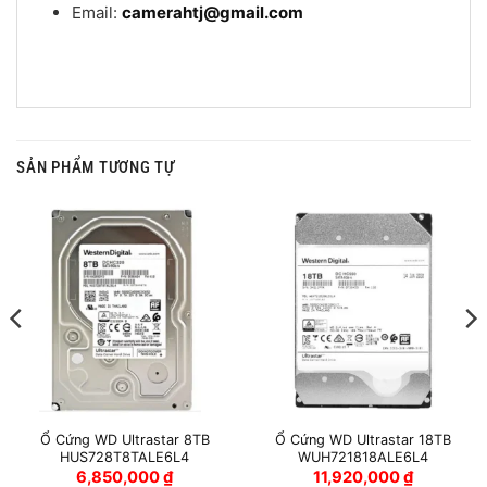
Email:
camerahtj@gmail.com
SẢN PHẨM TƯƠNG TỰ
Ổ Cứng WD Ultrastar 8TB
Ổ Cứng WD Ultrastar 18TB
HUS728T8TALE6L4
WUH721818ALE6L4
6,850,000
₫
11,920,000
₫