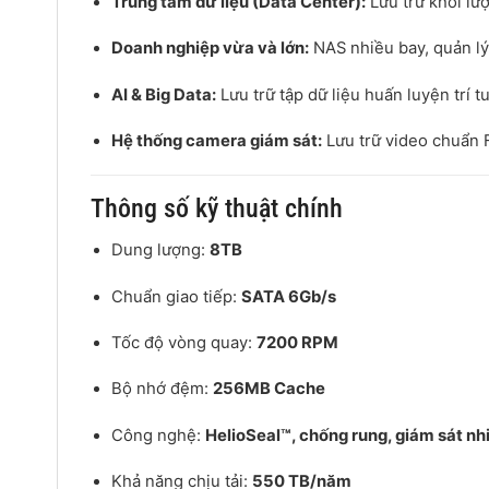
Trung tâm dữ liệu (Data Center):
Lưu trữ khối lư
Doanh nghiệp vừa và lớn:
NAS nhiều bay, quản lý
AI & Big Data:
Lưu trữ tập dữ liệu huấn luyện trí t
Hệ thống camera giám sát:
Lưu trữ video chuẩn 
Thông số kỹ thuật chính
Dung lượng:
8TB
Chuẩn giao tiếp:
SATA 6Gb/s
Tốc độ vòng quay:
7200 RPM
Bộ nhớ đệm:
256MB Cache
Công nghệ:
HelioSeal™, chống rung, giám sát nh
Khả năng chịu tải:
550 TB/năm