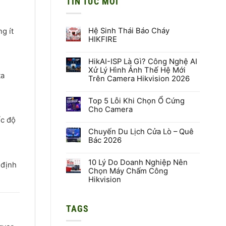
TIN TỨC MỚI
Hệ Sinh Thái Báo Cháy
g ít
HIKFIRE
Không
có
HikAI-ISP Là Gì? Công Nghệ AI
bình
luận
Xử Lý Hình Ảnh Thế Hệ Mới
ở
ta
Trên Camera Hikvision 2026
Hệ
Sinh
Không
Thái
có
Báo
Top 5 Lỗi Khi Chọn Ổ Cứng
bình
Cháy
luận
Cho Camera
HIKFIRE
ở
HikAI-
ốc độ
Không
ISP
có
Là
Chuyến Du Lịch Cửa Lò – Quê
bình
Gì?
luận
Bác 2026
Công
ở
Nghệ
Top
Không
AI
5
có
Xử
Lỗi
10 Lý Do Doanh Nghiệp Nên
bình
 định
Lý
Khi
luận
Chọn Máy Chấm Công
Hình
Chọn
ở
Hikvision
Ảnh
Ổ
Chuyến
Thế
Cứng
Du
Không
Hệ
Cho
Lịch
có
Mới
Camera
Cửa
bình
Trên
Lò
TAGS
luận
Camera
–
ở
Hikvision
Quê
10
2026
Bác
Lý