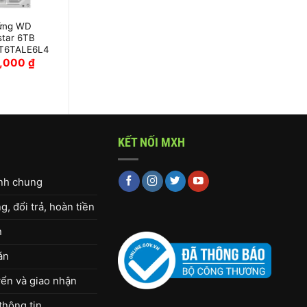
ứng WD
Ổ cứng WD
star 6TB
Ultrastar 22TB
T6TALE6L4
WUH722222ALE6L4
0,000
₫
16,520,000
₫
KẾT NỐI MXH
ịnh chung
, đổi trả, hoàn tiền
h
án
ển và giao nhận
thông tin