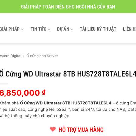
GIẢI PHÁP TOÀN DIỆN CHO NGÔI NHÀ CỦA BẠN
GIẢI PHÁP
TIN TỨC
DỰ ÁN
TÀI LIỆU KỸ THUẬT
LIÊN H
stern Digital
/
Ổ cứng cho Server
Ổ Cứng WD Ultrastar 8TB HUS728T8TALE6L
6,850,000
₫
Khám phá
Ổ Cứng WD Ultrastar 8TB HUS728T8TALE6L4
– ổ cứng Ent
hiệu suất cao, công nghệ HelioSeal™, bền bỉ 24/7, tối ưu cho NAS, Dat
và hệ thống máy chủ chuyên nghiệp.
HỖ TRỢ MUA HÀNG