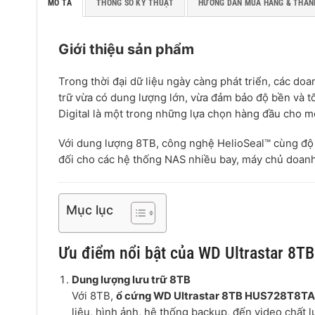
MÔ TẢ
THÔNG SỐ KỸ THUẬT
HƯỚNG DẪN MUA HÀNG & THAN
Giới thiệu sản phẩm
Trong thời đại dữ liệu ngày càng phát triển, các do
trữ vừa có dung lượng lớn, vừa đảm bảo độ bền và t
Digital là một trong những lựa chọn hàng đầu cho m
Với dung lượng 8TB, công nghệ HelioSeal™ cùng độ 
đối cho các hệ thống NAS nhiều bay, máy chủ doanh 
Mục lục
Ưu điểm nổi bật của WD Ultrastar 8
Dung lượng lưu trữ 8TB
Với 8TB,
ổ cứng WD Ultrastar 8TB HUS728T8T
liệu, hình ảnh, hệ thống backup, đến video chất l