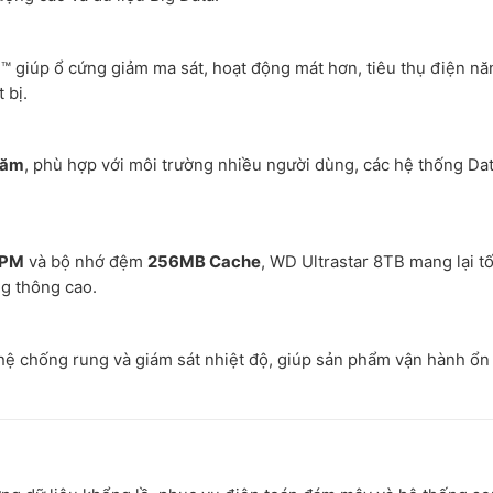
™ giúp ổ cứng giảm ma sát, hoạt động mát hơn, tiêu thụ điện năn
 bị.
năm
, phù hợp với môi trường nhiều người dùng, các hệ thống Da
RPM
và bộ nhớ đệm
256MB Cache
, WD Ultrastar 8TB mang lại t
ng thông cao.
hệ chống rung và giám sát nhiệt độ, giúp sản phẩm vận hành ổn