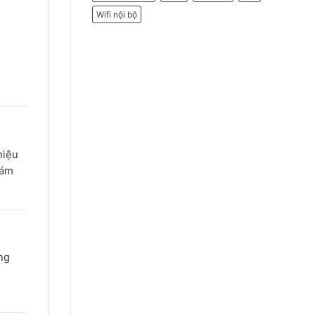
Wifi nội bộ
hiệu
iám
ng