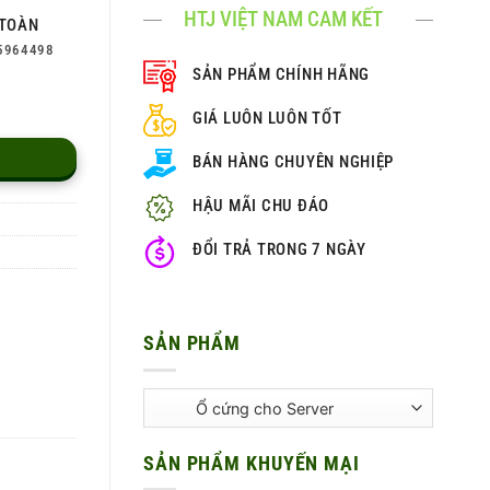
HTJ VIỆT NAM CAM KẾT
TOÀN
5964498
SẢN PHẨM CHÍNH HÃNG
GIÁ LUÔN LUÔN TỐT
BÁN HÀNG CHUYÊN NGHIỆP
HẬU MÃI CHU ĐÁO
ĐỔI TRẢ TRONG 7 NGÀY
SẢN PHẨM
SẢN PHẨM KHUYẾN MẠI