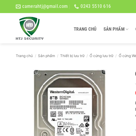
Bỏ
camerahtj@gmail.com
0243 5510 616
qua
nội
dung
TRANG CHỦ
SẢN PHẨM
Trang chủ
/
Sản phẩm
/
Thiết bị lưu trữ
/
Ổ cứng lưu trữ
/
Ổ cứng We