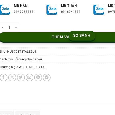
MR HÂN
MR TUẤN
MR 
0947268338
0916941832
097
Ổ Cứng WD Ultrastar 8TB HUS728T8TALE6L4 số lượng
SO SÁNH
THÊM VÀO GIỎ
SKU:
HUS728T8TALE6L4
Danh mục:
Ổ cứng cho Server
Thương hiệu:
WESTERN DIGITAL