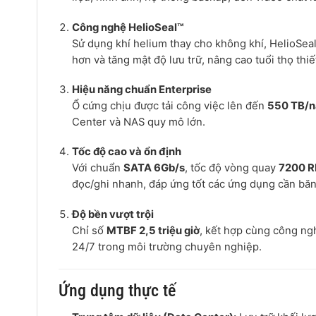
Công nghệ HelioSeal™
Sử dụng khí helium thay cho không khí, HelioSeal
hơn và tăng mật độ lưu trữ, nâng cao tuổi thọ thiết
Hiệu năng chuẩn Enterprise
Ổ cứng chịu được tải công việc lên đến
550 TB/
Center và NAS quy mô lớn.
Tốc độ cao và ổn định
Với chuẩn
SATA 6Gb/s
, tốc độ vòng quay
7200 
đọc/ghi nhanh, đáp ứng tốt các ứng dụng cần bă
Độ bền vượt trội
Chỉ số
MTBF 2,5 triệu giờ
, kết hợp cùng công ng
24/7 trong môi trường chuyên nghiệp.
Ứng dụng thực tế