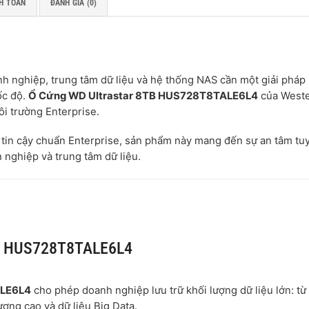
H TOÁN
ĐÁNH GIÁ (0)
anh nghiệp, trung tâm dữ liệu và hệ thống NAS cần một giải pháp 
ốc độ.
Ổ Cứng WD Ultrastar 8TB HUS728T8TALE6L4
của West
ôi trường Enterprise.
tin cậy chuẩn Enterprise, sản phẩm này mang đến sự an tâm tu
nghiệp và trung tâm dữ liệu.
TB HUS728T8TALE6L4
ALE6L4
cho phép doanh nghiệp lưu trữ khối lượng dữ liệu lớn: từ 
ượng cao và dữ liệu Big Data.