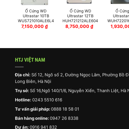
D
Ổ Cứng WD
Ổ Cứng WD
Ổ Cứn
4TB
Ultrastar 10TB
Ultrastar 12TB
Ultrasta
LE6L4
WUS721010ALE6L4
HUH721212ALE604
WUH72201
7,150,000
₫
8,750,000
₫
1,930,
HTJ VIỆT NAM
Địa chỉ:
Số 12, Ngõ số 2, Đường Ngọc Lâm, Phường Bồ Đ
Long Biên, Hà Nội
Trụ sở:
Số 16,Ngõ 140/1/6, Nguyễn Xiển, Thanh Liệt, Hà 
Hotline:
0243 5510 616
Tư vấn giải pháp:
0888 18 58 01
Bán hàng online:
0947 26 8338
Dự án:
0916 941 832