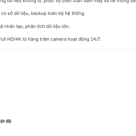
ợng dữ liệu khổng lồ, phục vụ điện toán đám mây và hệ thống se
 cơ sở dữ liệu, backup toàn bộ hệ thống.
uệ nhân tạo, phân tích dữ liệu lớn.
Full HD/4K từ hàng trăm camera hoạt động 24/7.
iệt độ