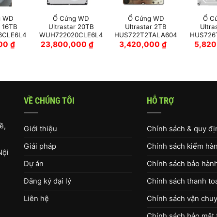
g WD
Ổ Cứng WD
Ổ Cứng WD
Ổ C
r 16TB
Ultrastar 20TB
Ultrastar 2TB
Ultra
6CLE6L4
WUH722020CLE6L4
HUS722T2TALA604
HUS726
000
₫
23,800,000
₫
3,420,000
₫
5,82
VỀ CHÚNG TÔI
HỖ TRỢ
ề,
Giới thiệu
Chính sách & quy đ
Giải pháp
Chính sách kiểm hàng
Nội
Dự án
Chính sách bảo hàn
Đăng ký đại lý
Chính sách thanh to
Liên hệ
Chính sách vận chuy
Chính sách bảo mật 