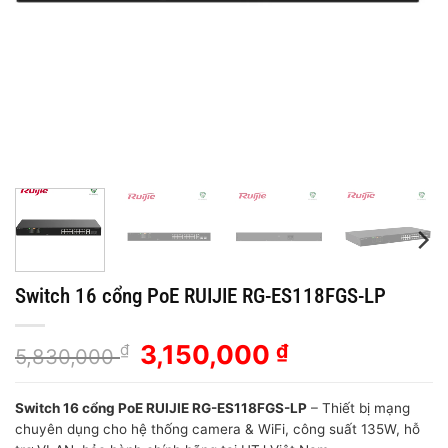
Switch 16 cổng PoE RUIJIE RG-ES118FGS-LP
Giá
Giá
3,150,000
₫
₫
5,830,000
gốc
hiện
là:
tại
Switch 16 cổng PoE RUIJIE RG-ES118FGS-LP
– Thiết bị mạng
5,830,000 ₫.
là:
chuyên dụng cho hệ thống camera & WiFi, công suất 135W, hỗ
3,150,000 ₫.