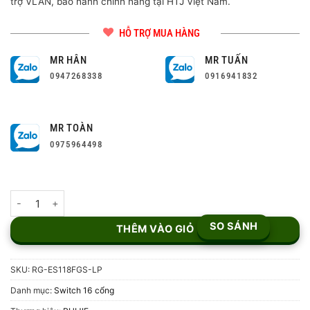
trợ VLAN, bảo hành chính hãng tại HTJ Việt Nam.
HỖ TRỢ MUA HÀNG
MR HÂN
MR TUẤN
0947268338
0916941832
MR TOÀN
0975964498
Switch 16 cổng PoE RUIJIE RG-ES118FGS-LP số lượng
SO SÁNH
THÊM VÀO GIỎ
SKU:
RG-ES118FGS-LP
Danh mục:
Switch 16 cổng