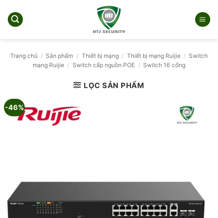
Bỏ
qua
nội
dung
Trang chủ
/
Sản phẩm
/
Thiết bị mạng
/
Thiết bị mạng Ruijie
/
Switch
mạng Ruijie
/
Switch cấp nguồn POE
/
Switch 16 cổng
LỌC SẢN PHẨM
-46%