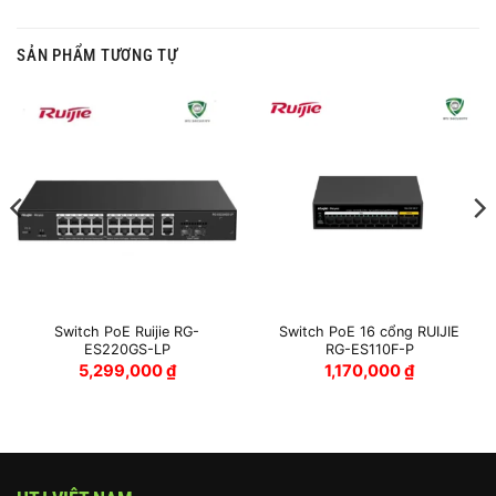
SẢN PHẨM TƯƠNG TỰ
Switch PoE Ruijie RG-
Switch PoE 16 cổng RUIJIE
ES220GS-LP
RG-ES110F-P
5,299,000
₫
1,170,000
₫