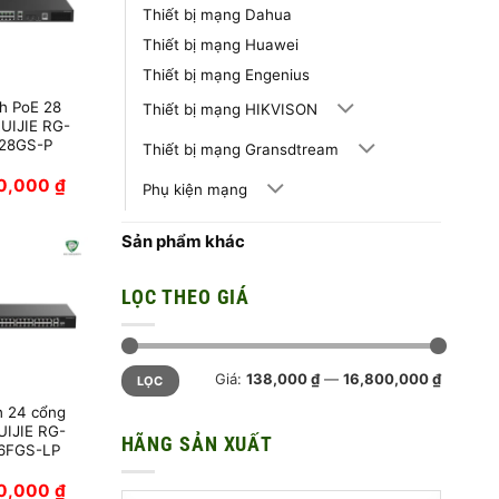
Thiết bị mạng Dahua
Thiết bị mạng Huawei
Thiết bị mạng Engenius
h PoE 28
Thiết bị mạng HIKVISON
UIJIE RG-
28GS-P
Thiết bị mạng Gransdtream
90,000
₫
Phụ kiện mạng
Sản phẩm khác
LỌC THEO GIÁ
Giá
Giá
Giá:
138,000 ₫
—
16,800,000 ₫
LỌC
tối
tối
thiểu
đa
h 24 cổng
UIJIE RG-
HÃNG SẢN XUẤT
6FGS-LP
90,000
₫