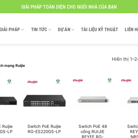
GIẢI PHÁP TOÀN DIỆN CHO NGÔI NHÀ CỦA BẠN
GIẢI PHÁP
TIN TỨC
DỰ ÁN
TÀI LIỆU KỸ THUẬT
LIÊN H
Hiển thị 1–
h mạng Ruijie
 Ruijie
Switch PoE Ruijie
Switch PoE 48
Switc
GS-LP
RG-ES220GS-LP
cổng RUIJIE
REY
REYEE RG-
NB