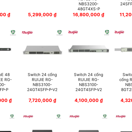
NBS3200-
24SF
48GT4XS-P
000
₫
5,299,000
₫
16,800,000
₫
11,2
oE 48
Switch 24 cổng
Switch 24 cổng
Swit
EE RG-
RUIJIE RG-
RUIJIE RG-
cổng R
00-
NBS3100-
NBS3100-
NB
FP-P
24GT4SFP-P-V2
24GT4SFP-V2
8GT2
,000
₫
7,720,000
₫
4,100,000
₫
4,3