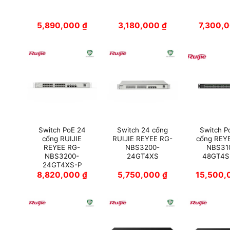
5,890,000
₫
3,180,000
₫
7,300,
Switch PoE 24
Switch 24 cổng
Switch P
cổng RUIJIE
RUIJIE REYEE RG-
cổng REY
REYEE RG-
NBS3200-
NBS31
NBS3200-
24GT4XS
48GT4S
24GT4XS-P
8,820,000
₫
5,750,000
₫
15,500