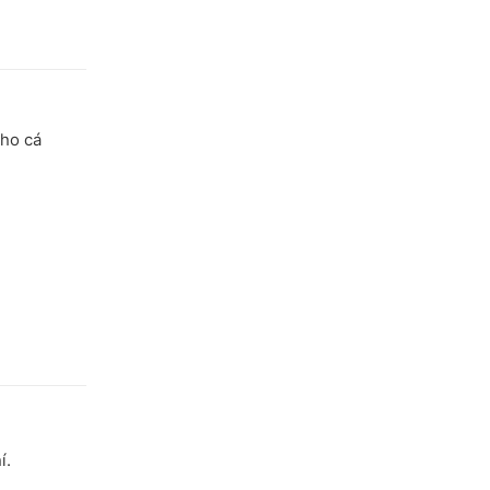
cho cá
í.