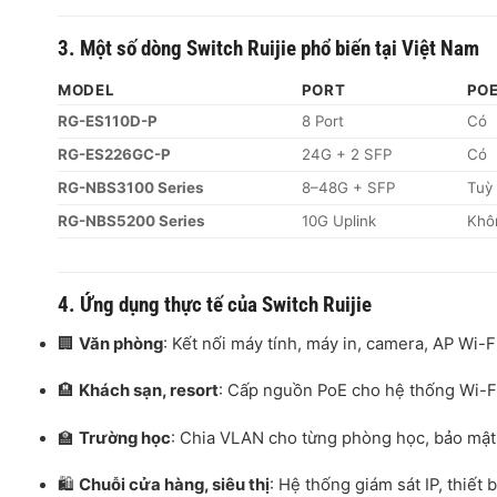
3. Một số dòng Switch Ruijie phổ biến tại Việt Nam
MODEL
PORT
PO
RG-ES110D-P
8 Port
Có
RG-ES226GC-P
24G + 2 SFP
Có
RG-NBS3100 Series
8–48G + SFP
Tuỳ
RG-NBS5200 Series
10G Uplink
Khô
4. Ứng dụng thực tế của Switch Ruijie
🏢
Văn phòng
: Kết nối máy tính, máy in, camera, AP Wi-Fi
🏨
Khách sạn, resort
: Cấp nguồn PoE cho hệ thống Wi-Fi
🏫
Trường học
: Chia VLAN cho từng phòng học, bảo mật 
🛍️
Chuỗi cửa hàng, siêu thị
: Hệ thống giám sát IP, thiết