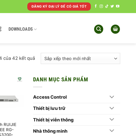
ĐĂNG KÝ ĐẠI LÝ ĐỂ CÓ GIÁ TỐT
Ệ
DOWNLOADS
Đã
24 của 42 kết quả
sắp
xếp
theo
DANH MỤC SẢN PHẨM
mới
nhất
Access Control
Thiết bị lưu trữ
Thiết bị viễn thông
h RUIJIE
EE RG-
Nhà thông minh
S3200-