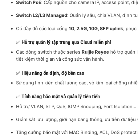
Switch PoE
: Cấp nguồn cho camera IP, access point, đi
Switch L2/L3 Managed
: Quản lý sâu, chia VLAN, định t
Có đầy đủ các loại cổng
1G, 2.5G, 10G, SFP uplink
, phục
✅
Hỗ trợ quản lý tập trung qua Cloud miễn phí
Các dòng switch thuộc series
Ruijie Reyee
hỗ trợ quản 
tiết kiệm thời gian và công sức vận hành.
✅
Hiệu năng ổn định, độ bền cao
Sử dụng linh kiện chất lượng cao, vỏ kim loại chống nhi
✅
Tính năng bảo mật và quản lý tiên tiến
Hỗ trợ VLAN, STP, QoS, IGMP Snooping, Port Isolation…
Giám sát lưu lượng, giới hạn băng thông, ưu tiên dữ liệu
Tăng cường bảo mật với MAC Binding, ACL, DoS protect