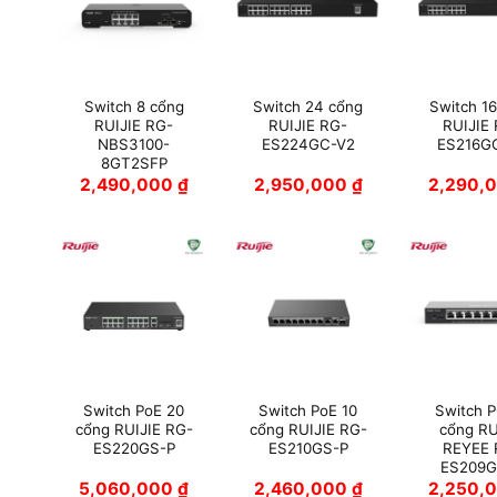
Switch 8 cổng
Switch 24 cổng
Switch 1
RUIJIE RG-
RUIJIE RG-
RUIJIE
NBS3100-
ES224GC-V2
ES216G
8GT2SFP
2,490,000
₫
2,950,000
₫
2,290,
Switch PoE 20
Switch PoE 10
Switch 
cổng RUIJIE RG-
cổng RUIJIE RG-
cổng RU
ES220GS-P
ES210GS-P
REYEE 
ES209G
5,060,000
₫
2,460,000
₫
2,250,