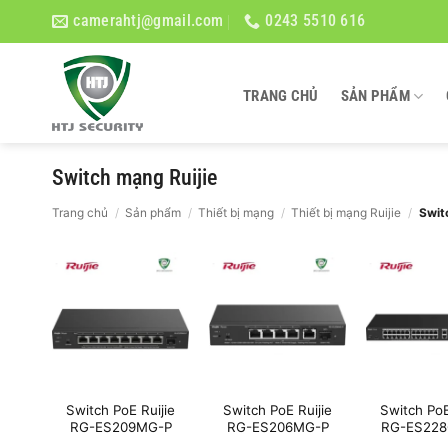
Bỏ
camerahtj@gmail.com
0243 5510 616
qua
nội
dung
TRANG CHỦ
SẢN PHẨM
Switch mạng Ruijie
Trang chủ
/
Sản phẩm
/
Thiết bị mạng
/
Thiết bị mạng Ruijie
/
Switc
Switch PoE Ruijie
Switch PoE Ruijie
Switch PoE
RG-ES209MG-P
RG-ES206MG-P
RG-ES228