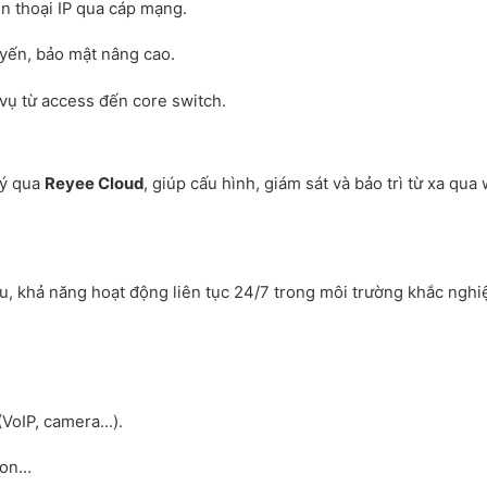
ện thoại IP qua cáp mạng.
uyến, bảo mật nâng cao.
 vụ từ access đến core switch.
lý qua
Reyee Cloud
, giúp cấu hình, giám sát và bảo trì từ xa qua
ễu, khả năng hoạt động liên tục 24/7 trong môi trường khắc nghiệ
 (VoIP, camera…).
ion…