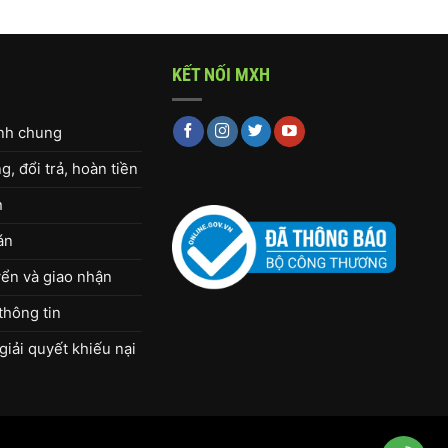
KẾT NỐI MXH
ịnh chung
, đổi trả, hoàn tiền
h
án
ển và giao nhận
thông tin
giải quyết khiếu nại