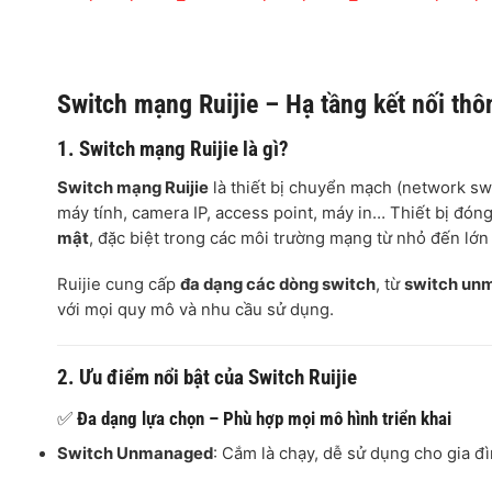
Switch mạng Ruijie – Hạ tầng kết nối th
1. Switch mạng Ruijie là gì?
Switch mạng Ruijie
là thiết bị chuyển mạch (network swi
máy tính, camera IP, access point, máy in… Thiết bị đóng
mật
, đặc biệt trong các môi trường mạng từ nhỏ đến lớ
Ruijie cung cấp
đa dạng các dòng switch
, từ
switch un
với mọi quy mô và nhu cầu sử dụng.
2. Ưu điểm nổi bật của Switch Ruijie
✅
Đa dạng lựa chọn – Phù hợp mọi mô hình triển khai
Switch Unmanaged
: Cắm là chạy, dễ sử dụng cho gia đ