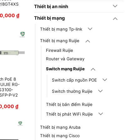
P/8GT4XS
Thiết bị an ninh
00,000
₫
Thiết bị mạng
Thiết bị mạng Tp-link
Thiết bị mạng Ruijie
Firewall Ruijie
Router và Gateway
Switch mạng Ruijie
ch PoE 8
Switch cấp nguồn POE
UIJIE RG-
S3100-
Switch thường Ruijie
SFP-P-V2
Thiết bị bắn điểm Ruijie
20,000
₫
Thiết bị phát WiFi Ruijie
Thiết bị mạng Aruba
Thiết bị mạng Cisco