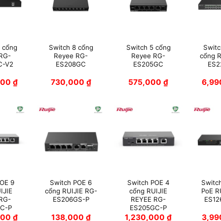
6 cổng
Switch 8 cổng
Switch 5 cổng
Switc
 RG-
Reyee RG-
Reyee RG-
cổng R
C-V2
ES208GC
ES205GC
ES2
000
₫
730,000
₫
575,000
₫
6,9
POE 9
Switch POE 6
Switch POE 4
Switc
IJIE
cổng RUIJIE RG-
cổng RUIJIE
PoE R
RG-
ES206GS-P
REYEE RG-
ES12
C-P
ES205GC-P
000
₫
138,000
₫
1,230,000
₫
3,9