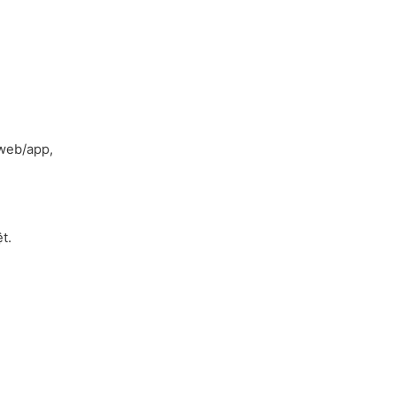
 web/app,
t.