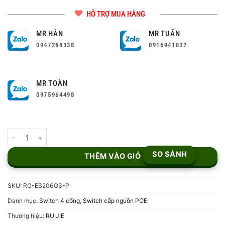
HỖ TRỢ MUA HÀNG
MR HÂN
MR TUẤN
0947268338
0916941832
MR TOÀN
0975964498
Switch POE 6 cổng RUIJIE RG-ES206GS-P số lượng
SO SÁNH
THÊM VÀO GIỎ
SKU:
RG-ES206GS-P
Danh mục:
Switch 4 cổng
,
Switch cấp nguồn POE
Thương hiệu:
RUIJIE