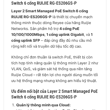
Switch 6 cổng RUIJIE RG-ES206GS-P
Layer 2 Smart Managed PoE Switch 6 cổng
RUIJIE RG-ES206GS-P
là thiết bị chuyển mạch
thông minh thuộc dòng Reyee của hãng Ruijie
Networks. Sản phẩm hỗ trợ
4 cổng PoE
10/100/1000Mbps
,
1 cổng uplink Gigabit
, và
1
cổng uplink SFP
– đáp ứng đầy đủ nhu cầu mở
rộng kết nối và truyền dữ liệu tốc độ cao.
Không chỉ đơn thuần là switch PoE, thiết bị còn
tích hợp tính năng quản lý thông minh Layer 2 như
VLAN, QoS, và giám sát hệ thống qua nền tảng
Ruijie Cloud – rất tiện lợi cho người dùng muốn tối
ưu hệ thống mạng nhưng không am hiểu kỹ thuật.
Ưu điểm nổi bật của Layer 2 Smart Managed PoE
Switch 6 cổng RUIJIE RG-ES206GS-P
Quản lý thông minh qua Cloud: