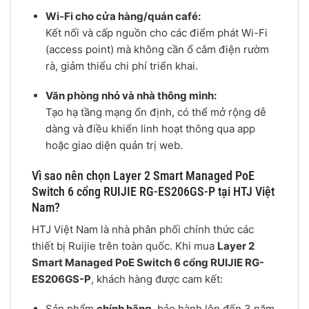
Wi-Fi cho cửa hàng/quán café:
Kết nối và cấp nguồn cho các điểm phát Wi-Fi
(access point) mà không cần ổ cắm điện rườm
rà, giảm thiểu chi phí triển khai.
Văn phòng nhỏ và nhà thông minh:
Tạo hạ tầng mạng ổn định, có thể mở rộng dễ
dàng và điều khiển linh hoạt thông qua app
hoặc giao diện quản trị web.
Vì sao nên chọn Layer 2 Smart Managed PoE
Switch 6 cổng RUIJIE RG-ES206GS-P tại HTJ Việt
Nam?
HTJ Việt Nam là nhà phân phối chính thức các
thiết bị Ruijie trên toàn quốc. Khi mua
Layer 2
Smart Managed PoE Switch 6 cổng RUIJIE RG-
ES206GS-P
, khách hàng được cam kết:
Sản phẩm
chính hãng
, bảo hành lên đến 3 năm.