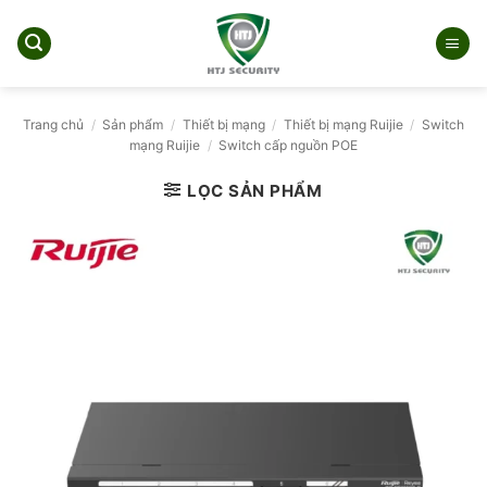
Bỏ
qua
nội
dung
Trang chủ
/
Sản phẩm
/
Thiết bị mạng
/
Thiết bị mạng Ruijie
/
Switch
mạng Ruijie
/
Switch cấp nguồn POE
LỌC SẢN PHẨM