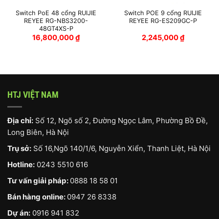
Switch PoE 48 cổng RUIJIE
Switch POE 9 cổng RUIJIE
REYEE RG-NBS3200-
REYEE RG-ES209GC-P
48GT4XS-P
16,800,000
₫
2,245,000
₫
HTJ VIỆT NAM
Địa chỉ:
Số 12, Ngõ số 2, Đường Ngọc Lâm, Phường Bồ Đề,
Long Biên, Hà Nội
Trụ sở:
Số 16,Ngõ 140/1/6, Nguyễn Xiển, Thanh Liệt, Hà Nội
Hotline:
0243 5510 616
Tư vấn giải pháp:
0888 18 58 01
Bán hàng online:
0947 26 8338
Dự án:
0916 941 832