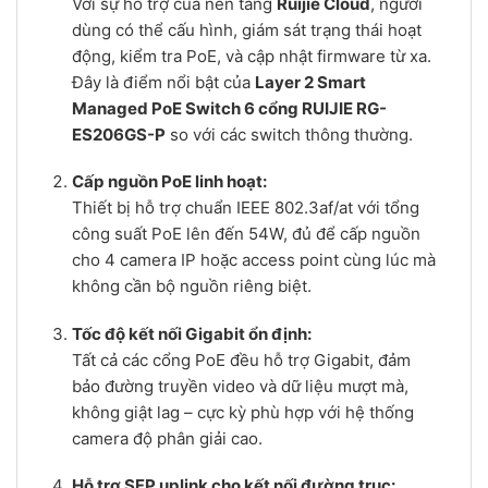
Với sự hỗ trợ của nền tảng
Ruijie Cloud
, người
dùng có thể cấu hình, giám sát trạng thái hoạt
động, kiểm tra PoE, và cập nhật firmware từ xa.
Đây là điểm nổi bật của
Layer 2 Smart
Managed PoE Switch 6 cổng RUIJIE RG-
ES206GS-P
so với các switch thông thường.
Cấp nguồn PoE linh hoạt:
Thiết bị hỗ trợ chuẩn IEEE 802.3af/at với tổng
công suất PoE lên đến 54W, đủ để cấp nguồn
cho 4 camera IP hoặc access point cùng lúc mà
không cần bộ nguồn riêng biệt.
Tốc độ kết nối Gigabit ổn định:
Tất cả các cổng PoE đều hỗ trợ Gigabit, đảm
bảo đường truyền video và dữ liệu mượt mà,
không giật lag – cực kỳ phù hợp với hệ thống
camera độ phân giải cao.
Hỗ trợ SFP uplink cho kết nối đường trục: