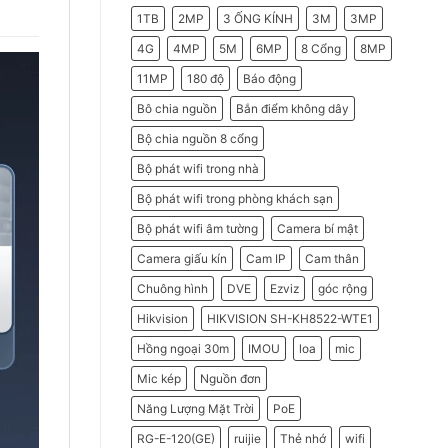
2026
Do
1TB
2MP
3 ỐNG KÍNH
3M
3MP
Doanh
Nghiệp
Nên
4G
4MP
5M
6MP
8 Cổng
8MP
Chọn
Máy
11MP
180 độ
Báo động
Chấm
Công
Hikvision
Bô chia nguồn
Bắn điểm không dây
Bộ chia nguồn 8 cổng
Bộ phát wifi trong nhà
Bộ phát wifi trong phòng khách sạn
Bộ phát wifi âm tường
Camera bí mật
Camera giấu kín
Cam IP
Cam thân
Chuông hình
DVE
Ezviz
góc rộng
Hikvision
HIKVISION SH-KH8522-WTE1
Hồng ngoại 30m
IMOU
loa
mic
Mic kép
Nguồn đơn
Năng Lượng Mặt Trời
PoE
RG-E-120(GE)
ruijie
Thẻ nhớ
wifi