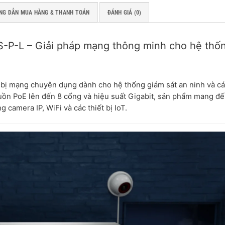
NG DẪN MUA HÀNG & THANH TOÁN
ĐÁNH GIÁ (0)
-P-L – Giải pháp mạng thông minh cho hệ thố
t bị mạng chuyên dụng dành cho hệ thống giám sát an ninh và c
ồn PoE lên đến 8 cổng và hiệu suất Gigabit, sản phẩm mang đế
ng camera IP, WiFi và các thiết bị IoT.