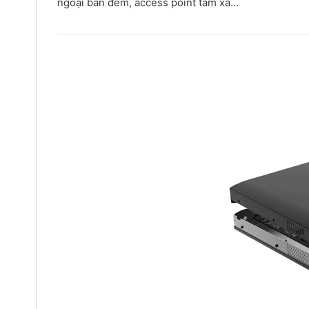
ngoại ban đêm, access point tầm xa…
Trình
chơi
Video