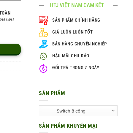
HTJ VIỆT NAM CAM KẾT
TOÀN
5964498
SẢN PHẨM CHÍNH HÃNG
GIÁ LUÔN LUÔN TỐT
BÁN HÀNG CHUYÊN NGHIỆP
HẬU MÃI CHU ĐÁO
ĐỔI TRẢ TRONG 7 NGÀY
SẢN PHẨM
SẢN PHẨM KHUYẾN MẠI