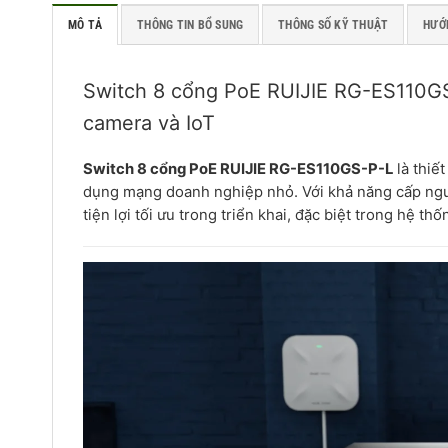
MÔ TẢ
THÔNG TIN BỔ SUNG
THÔNG SỐ KỸ THUẬT
HƯỚ
Switch 8 cổng PoE RUIJIE RG-ES110GS
camera và IoT
Switch 8 cổng PoE RUIJIE RG-ES110GS-P-L
là thiế
dụng mạng doanh nghiệp nhỏ. Với khả năng cấp ngu
tiện lợi tối ưu trong triển khai, đặc biệt trong hệ thố