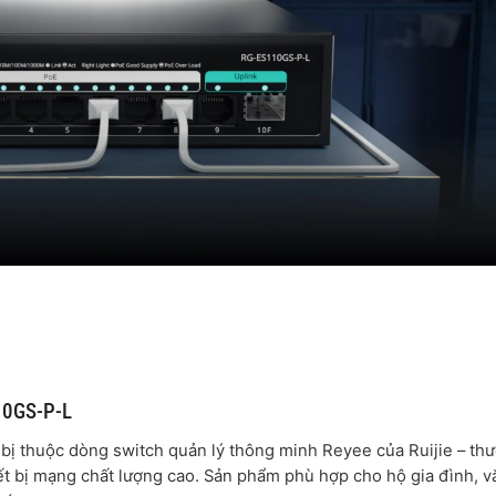
10GS-P-L
t bị thuộc dòng switch quản lý thông minh Reyee của Ruijie – th
ết bị mạng chất lượng cao. Sản phẩm phù hợp cho hộ gia đình, v