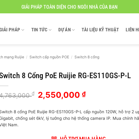
GIẢI PHÁP TOÀN DIỆN CHO NGÔI NHÀ CỦA BẠN
GIẢI PHÁP
TIN TỨC
DỰ ÁN
TÀI LIỆU KỸ THUẬT
LIÊN H
ch mạng Ruijie
/
Switch cấp nguồn POE
/
Switch 8 cổng
Switch 8 Cổng PoE Ruijie RG-ES110GS-P-L
Giá
Giá
2,550,000
₫
₫
4,763,000
gốc
hiện
là:
tại
Switch 8 cổng PoE Ruijie RG-ES110GS-P-L cấp nguồn 120W, hỗ trợ 2 up
4,763,000 ₫.
là:
Gigabit, chống sét 6kV, lý tưởng cho hệ thống camera IP. Mua chính h
2,550,000 ₫.
Việt Nam.