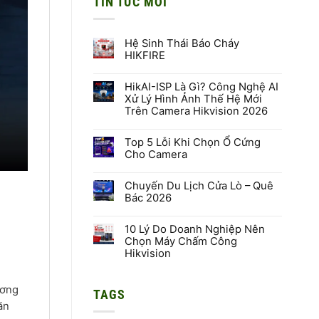
TIN TỨC MỚI
Hệ Sinh Thái Báo Cháy
HIKFIRE
Không
có
HikAI-ISP Là Gì? Công Nghệ AI
bình
luận
Xử Lý Hình Ảnh Thế Hệ Mới
ở
Trên Camera Hikvision 2026
Hệ
Sinh
Không
Thái
có
Báo
Top 5 Lỗi Khi Chọn Ổ Cứng
bình
Cháy
luận
Cho Camera
HIKFIRE
ở
HikAI-
Không
ISP
có
Là
Chuyến Du Lịch Cửa Lò – Quê
bình
Gì?
luận
Bác 2026
Công
ở
Nghệ
Top
Không
AI
5
có
Xử
Lỗi
10 Lý Do Doanh Nghiệp Nên
bình
Lý
Khi
luận
Chọn Máy Chấm Công
Hình
Chọn
ở
Hikvision
Ảnh
Ổ
Chuyến
Thế
Cứng
Du
Không
Hệ
Cho
Lịch
có
Mới
Camera
Cửa
bình
Trên
ương
Lò
TAGS
luận
Camera
–
ở
Hikvision
ăn
Quê
10
2026
Bác
Lý