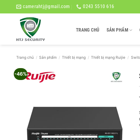
Bỏ
camerahtj@gmail.com
0243 5510 616
qua
nội
dung
TRANG CHỦ
SẢN PHẨM
Trang chủ
/
Sản phẩm
/
Thiết bị mạng
/
Thiết bị mạng Ruijie
/
Swit
-46%