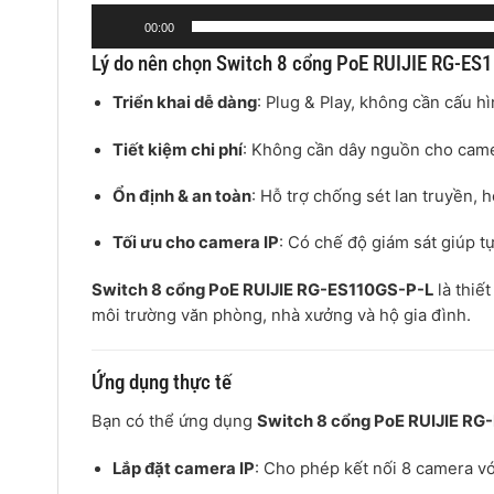
00:00
Lý do nên chọn Switch 8 cổng PoE RUIJIE RG-ES
Triển khai dễ dàng
: Plug & Play, không cần cấu h
Tiết kiệm chi phí
: Không cần dây nguồn cho camer
Ổn định & an toàn
: Hỗ trợ chống sét lan truyền, 
Tối ưu cho camera IP
: Có chế độ giám sát giúp t
Switch 8 cổng PoE RUIJIE RG-ES110GS-P-L
là thiết
môi trường văn phòng, nhà xưởng và hộ gia đình.
Ứng dụng thực tế
Bạn có thể ứng dụng
Switch 8 cổng PoE RUIJIE RG
Lắp đặt camera IP
: Cho phép kết nối 8 camera vớ