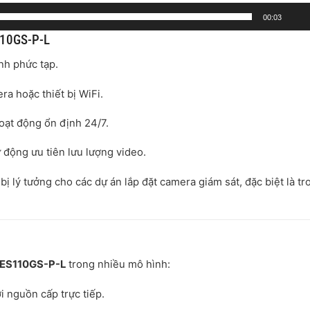
00:03
110GS-P-L
ình phức tạp.
a hoặc thiết bị WiFi.
hoạt động ổn định 24/7.
ự động ưu tiên lưu lượng video.
 bị lý tưởng cho các dự án lắp đặt camera giám sát, đặc biệt là tr
-ES110GS-P-L
trong nhiều mô hình:
i nguồn cấp trực tiếp.