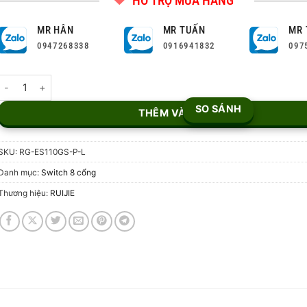
HỖ TRỢ MUA HÀNG
MR HÂN
MR TUẤN
MR 
0947268338
0916941832
097
Switch 8 Cổng PoE Ruijie RG-ES110GS-P-L số lượng
SO SÁNH
THÊM VÀO GIỎ
SKU:
RG-ES110GS-P-L
Danh mục:
Switch 8 cổng
Thương hiệu:
RUIJIE