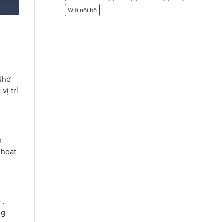
Wifi nội bộ
 Nhờ
vị trí
m
 hoạt
+.
ng