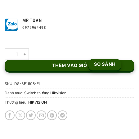
MR TOÀN
0975964498
Switch Hikvision 8 cổng DS-3E1508-EI số lượng
SO SÁNH
THÊM VÀO GIỎ
SKU:
DS-3E1508-EI
Danh mục:
Switch thường Hikvision
Thương hiệu:
HIKVISION