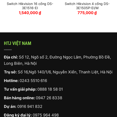
Switch Hikvision 16 cổng DS-
Switch Hikvision 4 cổng DS-
3E1516-EI
3E1505P-EI/M
1,540,000
₫
775,000
₫
HTJ VIỆT NAM
Địa chỉ:
Số 12, Ngõ số 2, Đường Ngọc Lâm, Phường Bồ Đề,
Long Biên, Hà Nội
Trụ sở:
Số 16,Ngõ 140/1/6, Nguyễn Xiển, Thanh Liệt, Hà Nội
Hotline:
0243 5510 616
Tư vấn giải pháp:
0888 18 58 01
Bán hàng online:
0947 26 8338
Dự án:
0916 941 832
Đăng ký đại lý:
0975 964 498