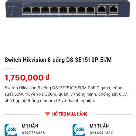
Switch Hikvision 8 cổng DS-3E1510P-EI/M
1,750,000
₫
Switch Hikvision 8 cổng DS-3E1510P-EI/M PoE Gigabit, công
suất 60W, truyền xa 300m, quản lý thông minh, chống sét 6KV,
phù hợp hệ thống camera IP và doanh nghiệp.
HỖ TRỢ MUA HÀNG
MR HÂN
MR TUẤN
0947268338
0916941832