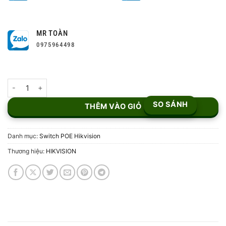
MR TOÀN
0975964498
Switch Hikvision 8 cổng DS-3E1510P-EI/M số lượng
SO SÁNH
THÊM VÀO GIỎ
Danh mục:
Switch POE Hikvision
Thương hiệu:
HIKVISION