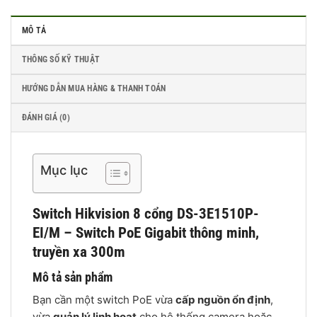
MÔ TẢ
THÔNG SỐ KỸ THUẬT
HƯỚNG DẪN MUA HÀNG & THANH TOÁN
ĐÁNH GIÁ (0)
Mục lục
Switch Hikvision
8 cổng
DS-3E1510P-
EI/M – Switch PoE Gigabit thông minh,
truyền xa 300m
Mô tả sản phẩm
Bạn cần một switch PoE vừa
cấp nguồn ổn định
,
vừa
quản lý linh hoạt
cho hệ thống camera hoặc