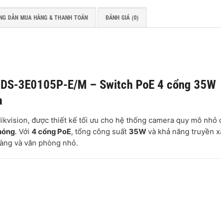
NG DẪN MUA HÀNG & THANH TOÁN
ĐÁNH GIÁ (0)
 DS-3E0105P-E/M – Switch PoE 4 cổng 35W
a
ikvision, được thiết kế tối ưu cho hệ thống camera quy mô nhỏ 
chóng
. Với
4 cổng PoE
, tổng công suất
35W
và khả năng truyền x
a hàng và văn phòng nhỏ.