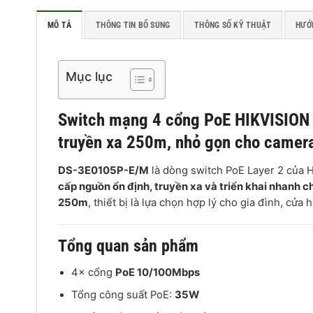
MÔ TẢ
THÔNG TIN BỔ SUNG
THÔNG SỐ KỸ THUẬT
HƯỚ
Mục lục
Switch mạng 4 cổng PoE HIKVISION
truyền xa 250m, nhỏ gọn cho camer
DS-3E0105P-E/M
là dòng switch PoE Layer 2 của H
cấp nguồn ổn định, truyền xa và triển khai nhanh 
250m
, thiết bị là lựa chọn hợp lý cho gia đình, cử
Tổng quan sản phẩm
4× cổng
PoE 10/100Mbps
Tổng công suất PoE:
35W