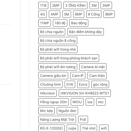
2026
Do
1TB
2MP
3 ỐNG KÍNH
3M
3MP
Doanh
Nghiệp
Nên
4G
4MP
5M
6MP
8 Cổng
8MP
Chọn
Máy
11MP
180 độ
Báo động
Chấm
Công
Hikvision
Bô chia nguồn
Bắn điểm không dây
Bộ chia nguồn 8 cổng
Bộ phát wifi trong nhà
Bộ phát wifi trong phòng khách sạn
Bộ phát wifi âm tường
Camera bí mật
Camera giấu kín
Cam IP
Cam thân
Chuông hình
DVE
Ezviz
góc rộng
Hikvision
HIKVISION SH-KH8522-WTE1
Hồng ngoại 30m
IMOU
loa
mic
Mic kép
Nguồn đơn
Năng Lượng Mặt Trời
PoE
RG-E-120(GE)
ruijie
Thẻ nhớ
wifi