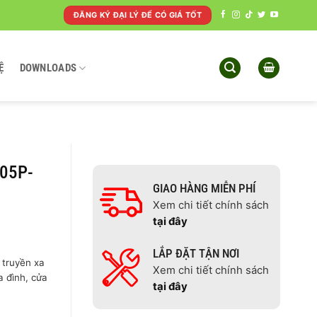
ĐĂNG KÝ ĐẠI LÝ ĐỂ CÓ GIÁ TỐT
Ệ
DOWNLOADS
105P-
GIAO HÀNG MIỄN PHÍ
Xem chi tiết chính sách
tại đây
LẮP ĐẶT TẬN NƠI
truyền xa
Xem chi tiết chính sách
a đình, cửa
tại đây