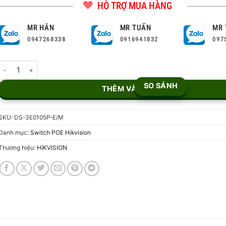
HỖ TRỢ MUA HÀNG
MR HÂN
MR TUẤN
MR 
0947268338
0916941832
097
Switch mạng 4 cổng PoE HIKVISION DS-3E0105P-E/M số lượng
SO SÁNH
THÊM VÀO GIỎ
SKU:
DS-3E0105P-E/M
Danh mục:
Switch POE Hikvision
Thương hiệu:
HIKVISION