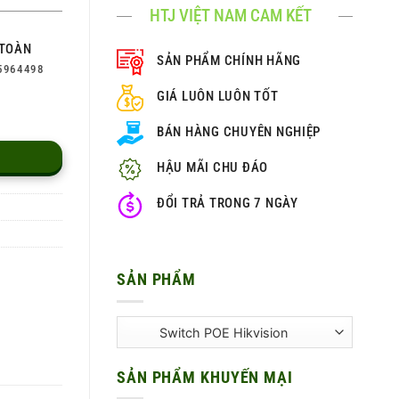
HTJ VIỆT NAM CAM KẾT
TOÀN
SẢN PHẨM CHÍNH HÃNG
5964498
GIÁ LUÔN LUÔN TỐT
BÁN HÀNG CHUYÊN NGHIỆP
HẬU MÃI CHU ĐÁO
ĐỔI TRẢ TRONG 7 NGÀY
SẢN PHẨM
SẢN PHẨM KHUYẾN MẠI