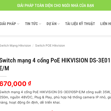
GIẢI PHÁP TOÀN DIỆN CHO NGÔI NHÀ CỦA BẠN
GIẢI PHÁP
TIN TỨC
DỰ ÁN
TÀI LIỆU KỸ THUẬT
LIÊN H
Switch Mạng Hikvision
/
Switch POE Hikvision
Switch mạng 4 cổng PoE HIKVISION DS-3E0
E/M
670,000
₫
Switch mạng 4 cổng PoE HIKVISION DS-3E0105P-E/M công suất 35W, 
250m, nguồn 48VDC, Plug & Play, phù hợp hệ thống camera IP nhỏ, gi
hàng, hoạt động ổn định, dễ triển khai.