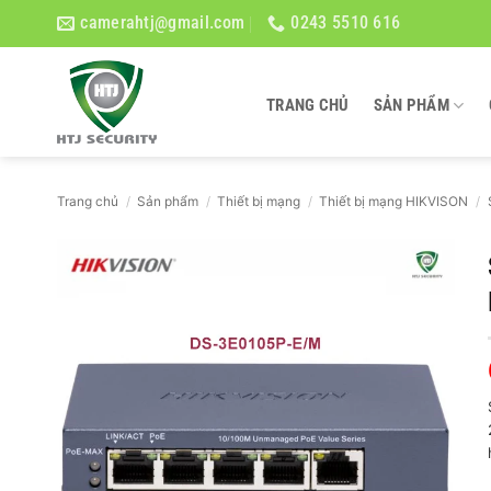
Bỏ
camerahtj@gmail.com
0243 5510 616
qua
nội
dung
TRANG CHỦ
SẢN PHẨM
Trang chủ
/
Sản phẩm
/
Thiết bị mạng
/
Thiết bị mạng HIKVISON
/