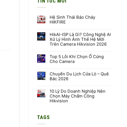
TIN TỨC MỚI
Hệ Sinh Thái Báo Cháy
HIKFIRE
Không
có
HikAI-ISP Là Gì? Công Nghệ AI
bình
luận
Xử Lý Hình Ảnh Thế Hệ Mới
ở
Trên Camera Hikvision 2026
Hệ
Sinh
Không
Thái
có
Báo
Top 5 Lỗi Khi Chọn Ổ Cứng
bình
Cháy
luận
Cho Camera
HIKFIRE
ở
HikAI-
Không
ISP
có
Là
Chuyến Du Lịch Cửa Lò – Quê
bình
Gì?
luận
Bác 2026
Công
ở
Nghệ
Top
Không
AI
5
có
Xử
Lỗi
10 Lý Do Doanh Nghiệp Nên
bình
Lý
Khi
luận
Chọn Máy Chấm Công
Hình
Chọn
ở
Hikvision
Ảnh
Ổ
Chuyến
Thế
Cứng
Du
Không
Hệ
Cho
Lịch
có
Mới
Camera
Cửa
bình
Trên
Lò
TAGS
luận
Camera
–
ở
Hikvision
Quê
10
2026
Bác
Lý