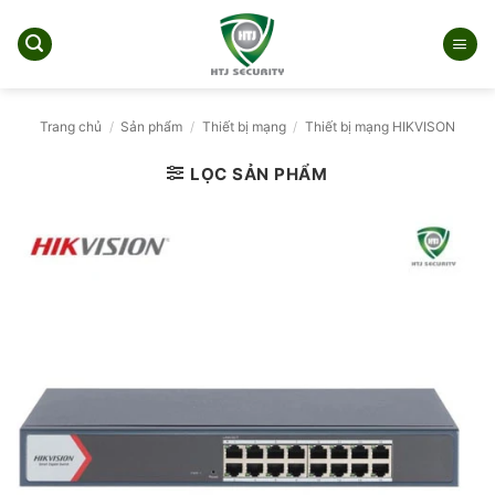
Bỏ
qua
nội
dung
Trang chủ
/
Sản phẩm
/
Thiết bị mạng
/
Thiết bị mạng HIKVISON
LỌC SẢN PHẨM