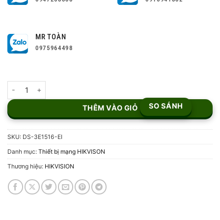
MR TOÀN
0975964498
Switch mạng Gigabit 16 cổng HIKVISION DS-3E1516-EI số lượng
SO SÁNH
THÊM VÀO GIỎ
SKU:
DS-3E1516-EI
Danh mục:
Thiết bị mạng HIKVISON
Thương hiệu:
HIKVISION