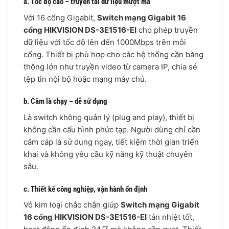
a. Tốc độ cao – truyền tải dữ liệu mượt mà
Với 16 cổng Gigabit,
Switch mạng Gigabit 16
cổng HIKVISION DS-3E1516-EI
cho phép truyền
dữ liệu với tốc độ lên đến 1000Mbps trên mỗi
cổng. Thiết bị phù hợp cho các hệ thống cần băng
thông lớn như truyền video từ camera IP, chia sẻ
tệp tin nội bộ hoặc mạng máy chủ.
b. Cắm là chạy – dễ sử dụng
Là switch không quản lý (plug and play), thiết bị
không cần cấu hình phức tạp. Người dùng chỉ cần
cắm cáp là sử dụng ngay, tiết kiệm thời gian triển
khai và không yêu cầu kỹ năng kỹ thuật chuyên
sâu.
c. Thiết kế công nghiệp, vận hành ổn định
Vỏ kim loại chắc chắn giúp
Switch mạng Gigabit
16 cổng HIKVISION DS-3E1516-EI
tản nhiệt tốt,