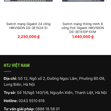
Switch mạng Gigabit 24 cổng
Switch mạng thông minh 8
HIKVISION DS-3E1524-EI
cổng PoE Gigabit HIKVISION
DS-3E1510P-EI/M
2,230,000
₫
1,440,000
₫
HTJ VIỆT NAM
Địa chỉ:
Số 12, Ngõ số 2, Đường Ngọc Lâm, Phường Bồ Đề,
Long Biên, Hà Nội
Trụ sở:
Số 16,Ngõ 140/1/6, Nguyễn Xiển, Thanh Liệt, Hà Nội
Hotline:
0243 5510 616
Tư vấn giải pháp:
0888 18 58 01